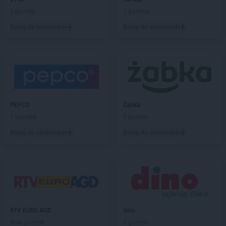
Action
Dąbrowa Górnicza
2 gazetki
1 gazetka
Action
Dawidy Bankowe
Dodaj do ulubionych
Dodaj do ulubionych
Action
Dębica
Action
Dęblin
Action
Drawsko Pomorskie
Action
Działdowo
Action
Dzierżoniów
Action
Elbląg
PEPCO
Żabka
Action
Ełk
1 gazetka
2 gazetki
Action
Garwolin
Dodaj do ulubionych
Dodaj do ulubionych
Action
Gdańsk
Action
Gdynia
Action
Giżycko
Action
Gliwice
Action
Głogów
Action
Głuchołazy
RTV EURO AGD
dino
Action
Gniezno
Brak gazetek
2 gazetki