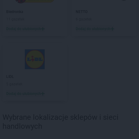
ROSSMANN
Chodzież
Biedronka
NETTO
ROSSMANN
Chojna
11 gazetek
6 gazetek
ROSSMANN
Chojnice
ROSSMANN
Chojnów
Dodaj do ulubionych
Dodaj do ulubionych
ROSSMANN
Choroszcz
ROSSMANN
Chorzów
ROSSMANN
Choszczno
ROSSMANN
Chrzanów
ROSSMANN
Chwaszczyno
ROSSMANN
Ciechanów
LIDL
ROSSMANN
Ciechanowiec
5 gazetek
ROSSMANN
Ciechocinek
Dodaj do ulubionych
ROSSMANN
Cieszyn
ROSSMANN
Czaplinek
ROSSMANN
Czarna
Wybrane lokalizacje sklepów i sieci
ROSSMANN
Czarna Białostocka
handlowych
ROSSMANN
Czarne
ROSSMANN
Czarnków