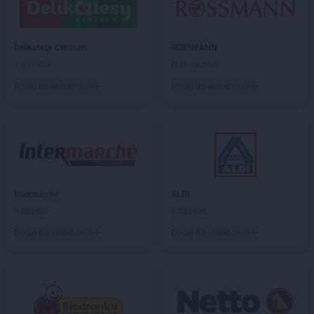
ROSSMANN
Brzozów
ROSSMANN
Budzistowo
ROSSMANN
Delikatesy Centrum
Buk
ROSSMANN
ROSSMANN
1 gazetka
Busko-Zdrój
Brak gazetek
ROSSMANN
Byczyna
Dodaj do ulubionych
Dodaj do ulubionych
ROSSMANN
Bydgoszcz
ROSSMANN
Bystrzyca Kłodzka
ROSSMANN
Bytom
ROSSMANN
Bytom Odrzański
ROSSMANN
Bytów
ROSSMANN
CH
Intermarche
ALDI
ROSSMANN
Chełm
4 gazetki
6 gazetek
ROSSMANN
Chełmek
Dodaj do ulubionych
Dodaj do ulubionych
ROSSMANN
Chełmno
ROSSMANN
Chełmża
ROSSMANN
Chocianów
ROSSMANN
Chociwel
ROSSMANN
Choczewo