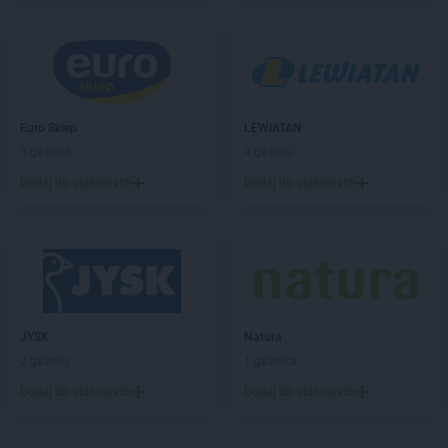
ROSSMANN
Białki
ROSSMANN
Białobrzegi
ROSSMANN
Bialogard
ROSSMANN
Białystok
ROSSMANN
Biecz
ROSSMANN
Biedrusko
Euro Sklep
LEWIATAN
ROSSMANN
Bielany Wrocławskie
5 gazetek
4 gazetki
ROSSMANN
Bielawa
Dodaj do ulubionych
Dodaj do ulubionych
ROSSMANN
Bielsk Podlaski
ROSSMANN
Bielsko-Biała
ROSSMANN
Bieruń
ROSSMANN
Bierutów
ROSSMANN
Biłgoraj
ROSSMANN
Biskupiec
JYSK
Natura
ROSSMANN
Blachownia
2 gazetki
1 gazetka
ROSSMANN
Błonie
ROSSMANN
Bobolice
Dodaj do ulubionych
Dodaj do ulubionych
ROSSMANN
Bobowa
ROSSMANN
Bochnia