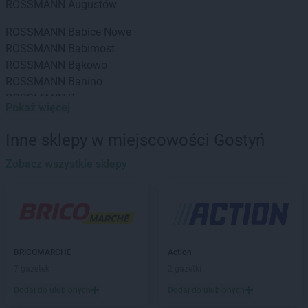
ROSSMANN
Augustów
ROSSMANN
Babice Nowe
ROSSMANN
Babimost
ROSSMANN
Bąkowo
ROSSMANN
Banino
ROSSMANN
Baranowo
Pokaż więcej
ROSSMANN
Barcin
ROSSMANN
Barczewo
Inne sklepy w miejscowości Gostyń
ROSSMANN
Barlinek
ROSSMANN
Zobacz wszystkie sklepy
Bartoszyce
ROSSMANN
Barwice
ROSSMANN
Będzin
ROSSMANN
Bełchatów
ROSSMANN
Bełżyce
ROSSMANN
Biała Piska
BRICOMARCHE
Action
ROSSMANN
Biała Podlaska
7 gazetek
2 gazetki
ROSSMANN
Białe Błota
Dodaj do ulubionych
Dodaj do ulubionych
ROSSMANN
Białka Tatrzańska