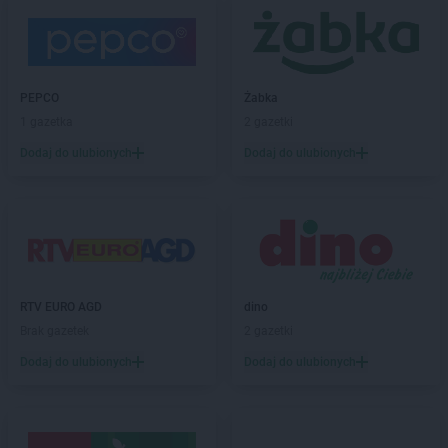
ROSSMANN
Bogatynia
ROSSMANN
Boguchwała
ROSSMANN
Boguszów-Gorce
ROSSMANN
Bolechowo
PEPCO
Żabka
ROSSMANN
Bolesławiec
1 gazetka
2 gazetki
ROSSMANN
Bolków
Dodaj do ulubionych
Dodaj do ulubionych
ROSSMANN
Bolszewo
ROSSMANN
Borek Wielkopolski
ROSSMANN
Braniewo
ROSSMANN
Brodnica
ROSSMANN
Brusy
ROSSMANN
Brwinów
ROSSMANN
Brzeg
RTV EURO AGD
dino
ROSSMANN
Brzeg Dolny
Brak gazetek
2 gazetki
ROSSMANN
Brześć Kujawski
Dodaj do ulubionych
Dodaj do ulubionych
ROSSMANN
Brzesko
ROSSMANN
Brzeszcze
ROSSMANN
Brzeziny
ROSSMANN
Brzostek