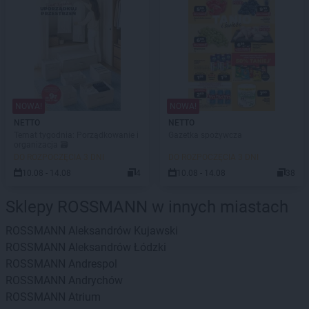
NOWA!
NOWA!
NETTO
NETTO
Temat tygodnia: Porządkowanie i
Gazetka spożywcza
organizacja 🗃️
DO ROZPOCZĘCIA 3 DNI
DO ROZPOCZĘCIA 3 DNI
10.08 - 14.08
4
10.08 - 14.08
38
Sklepy ROSSMANN w innych miastach
ROSSMANN
Aleksandrów Kujawski
ROSSMANN
Aleksandrów Łódzki
ROSSMANN
Andrespol
ROSSMANN
Andrychów
ROSSMANN
Atrium