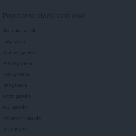
ROSSMANN
Dęblin
ROSSMANN
Dębno
Popularne sieci handlowe
ROSSMANN
Debrzno
ROSSMANN
Dobczyce
ROSSMANN
Biedronka gazetka
Dobiegniew
ROSSMANN
Dobra
Lidl gazetka
ROSSMANN
Dobre Miasto
ROSSMANN
Kaufland gazetka
Dobrzyń nad Wisłą
ROSSMANN
Drawsko Pomorskie
PEPCO gazetka
ROSSMANN
Drezdenko
ROSSMANN
Netto gazetka
Drobin
ROSSMANN
Duszniki-Zdrój
Dino gazetka
ROSSMANN
Dynów
ROSSMANN
Action gazetka
Działdowo
ROSSMANN
Dzierzgoń
ALDI gazetka
ROSSMANN
Dzierżoniów
ROSSMANN gazetka
ROSSMANN
Elbląg
Dealz gazetka
ROSSMANN
Ełk