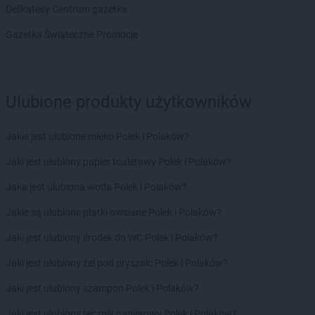
Delikatesy Centrum gazetka
ROSSMANN
fc
Gazetka Świąteczne Promocje
ROSSMANN
Garwolin
ROSSMANN
Gdańsk
ROSSMANN
Gdów
ROSSMANN
Gdynia
Ulubione produkty użytkowników
ROSSMANN
Giżycko
ROSSMANN
Gliwice
Jakie jest ulubione mleko Polek i Polaków?
ROSSMANN
Głogów
ROSSMANN
Głogów Małopolski
Jaki jest ulubiony papier toaletowy Polek i Polaków?
ROSSMANN
Głogówek
Jaka jest ulubiona woda Polek i Polaków?
ROSSMANN
Głowno
ROSSMANN
Głubczyce
Jakie są ulubione płatki owsiane Polek i Polaków?
ROSSMANN
Głuchołazy
Jaki jest ulubiony środek do WC Polek i Polaków?
ROSSMANN
Głuszyca
ROSSMANN
Gniew
Jaki jest ulubiony żel pod prysznic Polek i Polaków?
ROSSMANN
Gniewkowo
Jaki jest ulubiony szampon Polek i Polaków?
ROSSMANN
Gniezno
ROSSMANN
Gogolin
Jaki jest ulubiony ręcznik papierowy Polek i Polaków?