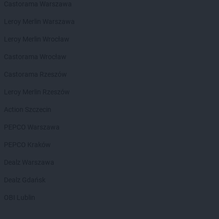
ROSSMANN
Czchów
Castorama Warszawa
ROSSMANN
Czechowice-Dziedzice
Leroy Merlin Warszawa
ROSSMANN
Czeladź
ROSSMANN
Czernichów
Leroy Merlin Wrocław
ROSSMANN
Czerniejewo
Castorama Wrocław
ROSSMANN
Czernikowo
ROSSMANN
Czersk
Castorama Rzeszów
ROSSMANN
Czerwionka-Leszczyny
Leroy Merlin Rzeszów
ROSSMANN
Częstochowa
ROSSMANN
Człuchów
Action Szczecin
PEPCO Warszawa
ROSSMANN
Dąbrowa Białostocka
ROSSMANN
Dąbrowa Górnicza
PEPCO Kraków
ROSSMANN
Dąbrowa Tarnowska
Dealz Warszawa
ROSSMANN
Dąbrówka
ROSSMANN
Darłowo
Dealz Gdańsk
ROSSMANN
Dawidy Bankowe
OBI Lublin
ROSSMANN
Dębe Wielkie
ROSSMANN
Dębica