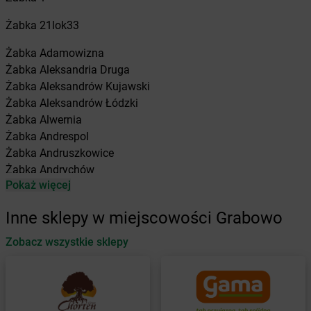
Żabka
21lok33
Żabka
Adamowizna
Żabka
Aleksandria Druga
Żabka
Aleksandrów Kujawski
Żabka
Aleksandrów Łódzki
Żabka
Alwernia
Żabka
Andrespol
Żabka
Andruszkowice
Żabka
Andrychów
Pokaż więcej
Żabka
Antonie
Żabka
Augustów
Inne sklepy w miejscowości Grabowo
Żabka
Automat
Zobacz wszystkie sklepy
Żabka
Babica
Żabka
Babice Nowe
Żabka
Babimost
Żabka
Baborów