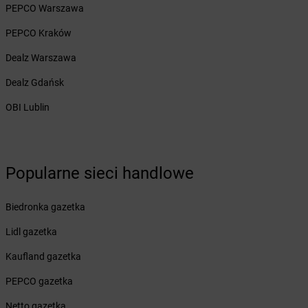
PEPCO Warszawa
Żabka
Białogóra
Żabka
Białośliwie
PEPCO Kraków
Żabka
Białowieża
Dealz Warszawa
Żabka
Biały Dunajec
Żabka
Białystok
Dealz Gdańsk
Żabka
Bibice
OBI Lublin
Żabka
Biczyce Dolne
Żabka
Biecz
Żabka
Biedrusko
Żabka
Bielany Wrocławskie
Popularne sieci handlowe
Żabka
Bielawa
Żabka
Bielsk
Biedronka gazetka
Żabka
Bielsk Podlaski
Żabka
Bielsko
Lidl gazetka
Żabka
Bielsko-Biała
Kaufland gazetka
Żabka
Bieniewice
Żabka
Bieruń
PEPCO gazetka
Żabka
Biery
Netto gazetka