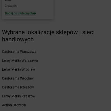
Żabka
Bęczków
2 gazetki
Żabka
Będzin
Dodaj do ulubionych
Żabka
Bełchatów
Żabka
Bełsznica
Żabka
Bełżyce
Wybrane lokalizacje sklepów i sieci
Żabka
Bestwina
handlowych
Żabka
Bestwinka
Żabka
Bezrzecze
Żabka
BG1
Castorama Warszawa
Żabka
Biała
Leroy Merlin Warszawa
Żabka
Biała Druga
Żabka
Biała Piska
Leroy Merlin Wrocław
Żabka
Biała Podlaska
Castorama Wrocław
Żabka
Biała Rawska
Żabka
Białe Błota
Castorama Rzeszów
Żabka
Białka
Leroy Merlin Rzeszów
Żabka
Białka Tatrzańska
Żabka
Białobrzegi
Action Szczecin
Żabka
Białogard