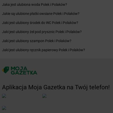
Żabka
Bochnia
Jaka jest ulubiona woda Polek i Polaków?
Żabka
Bodzechów
Jakie są ulubione płatki owsiane Polek i Polaków?
Żabka
Bodzentyn
Żabka
Bogatki
Jaki jest ulubiony środek do WC Polek i Polaków?
Żabka
Bogatynia
Jaki jest ulubiony żel pod prysznic Polek i Polaków?
Żabka
Bogdaniec
Żabka
Bogdanowo
Jaki jest ulubiony szampon Polek i Polaków?
Żabka
Boguchwała
Jaki jest ulubiony ręcznik papierowy Polek i Polaków?
Żabka
Boguchwałowice
Żabka
Boguszów-Gorce
Żabka
Boguszyce
Żabka
Bohater
Żabka
Bojano
Żabka
Bojszowy
Aplikacja Moja Gazetka na Twój telefon!
Żabka
Bolechowo
Żabka
Bolęcin
Żabka
Bolesław
Żabka
Bolesławiec
Żabka
Bolewice