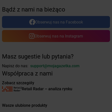
Żabka
Bolków
Bądź z nami na bieżąco
Żabka
Bolszewo
Żabka
Bońki
Obserwuj nas na Facebook
Żabka
Borawe
Żabka
Borek Stary
Żabka
Borek Wielkopolski
Obserwuj nas na Instagram
Żabka
Borkowo
Żabka
Borne Sulinowo
Żabka
Boronów
Masz sugestie lub pytania?
Żabka
Borowa
Żabka
Borowianka
Napisz do nas:
support@mojagazetka.com
Żabka
Borówiec
Współpraca z nami
Żabka
Borówno
Zobacz szczegóły
Żabka
Borowo
Retail Radar – analiza rynku
Żabka
Boruja Kościelna
Żabka
Borzęcin Duży
Żabka
Borzygniew
Wasze ulubione produkty
Żabka
Borzytuchom