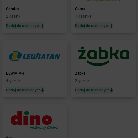
Żabka
Baboszewo
Żabka
Bachowice
Chorten
Gama
Żabka
Bądkowo
2 gazetki
1 gazetka
Żabka
Bąków
Dodaj do ulubionych
Dodaj do ulubionych
Żabka
Bałtów
Żabka
Banino
Żabka
Baniocha
Żabka
Baranowo
Żabka
Barcin
Żabka
Barczewo
LEWIATAN
Żabka
Żabka
Bardo
4 gazetki
2 gazetki
Żabka
Barlinek
Żabka
Barniewice
Dodaj do ulubionych
Dodaj do ulubionych
Żabka
Bartąg
Żabka
Bartoszyce
Żabka
Baruchowo
Żabka
Barwałd Średni
Żabka
Barwice
Żabka
Bażanowice
dino