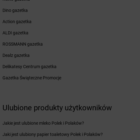
Żabka
Bieżuń
Żabka
Bilcza
Dino gazetka
Żabka
Biłgoraj
Action gazetka
Żabka
Biórków Mały
Żabka
Biskupice
ALDI gazetka
Żabka
Biskupiec
ROSSMANN gazetka
Żabka
Biskupów
Żabka
Blachownia
Dealz gazetka
Żabka
Błażejewo
Delikatesy Centrum gazetka
Żabka
Błażowa
Żabka
Blizne Łaszczyńskiego
Gazetka Świąteczne Promocje
Żabka
Bliżyn
Żabka
Blok Dobryszyce
Żabka
Błonie
Żabka
Ulubione produkty użytkowników
Bobolice
Żabka
Bobolin
Żabka
Bobowa
Jakie jest ulubione mleko Polek i Polaków?
Żabka
Bobrek
Jaki jest ulubiony papier toaletowy Polek i Polaków?
Żabka
Bobrowniki