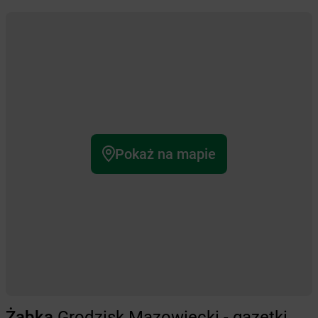
Pokaż na mapie
Żabka
Grodzisk Mazowiecki - gazetki