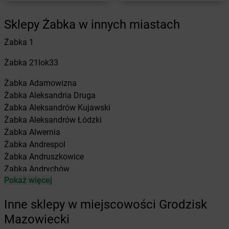
Sklepy Żabka w innych miastach
Żabka
1
Żabka
21lok33
Żabka
Adamowizna
Żabka
Aleksandria Druga
Żabka
Aleksandrów Kujawski
Żabka
Aleksandrów Łódzki
Żabka
Alwernia
Żabka
Andrespol
Żabka
Andruszkowice
Żabka
Andrychów
Pokaż więcej
Żabka
Antonie
Żabka
Augustów
Inne sklepy w miejscowości Grodzisk
Żabka
Automat
Mazowiecki
Żabka
Babica