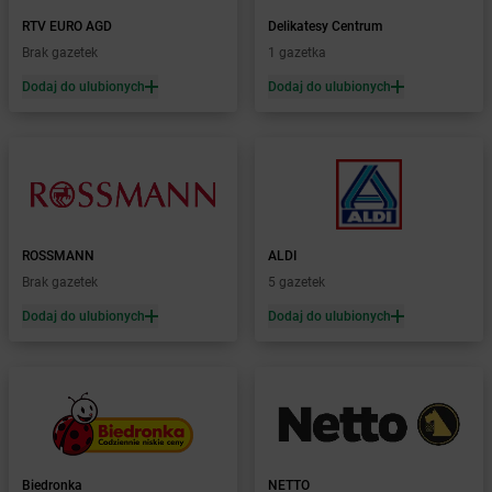
Żabka
Bobolin
Żabka
RTV EURO AGD
Bobowa
Delikatesy Centrum
Żabka
Brak gazetek
Bobrek
1 gazetka
Żabka
Bobrowniki
Dodaj do ulubionych
Dodaj do ulubionych
Żabka
Bochnia
Żabka
Bodzechów
Żabka
Bodzentyn
Żabka
Bogatki
Żabka
Bogatynia
Żabka
Bogdaniec
ROSSMANN
ALDI
Żabka
Bogdanowo
Brak gazetek
5 gazetek
Żabka
Boguchwała
Żabka
Dodaj do ulubionych
Boguchwałowice
Dodaj do ulubionych
Żabka
Boguszów-Gorce
Żabka
Boguszyce
Żabka
Bohater
Żabka
Bojano
Żabka
Bojszowy
Żabka
Bolechowo
Biedronka
NETTO