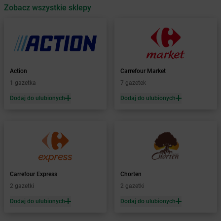
Zobacz wszystkie sklepy
Żabka
Babice Nowe
Żabka
Babimost
Żabka
Baborów
Żabka
Baboszewo
Żabka
Bachowice
Żabka
Bądkowo
Action
Carrefour Market
Żabka
Bąków
1 gazetka
7 gazetek
Żabka
Bałtów
Dodaj do ulubionych
Dodaj do ulubionych
Żabka
Banino
Żabka
Baniocha
Żabka
Baranowo
Żabka
Barcin
Żabka
Barczewo
Żabka
Bardo
Żabka
Barlinek
Carrefour Express
Chorten
Żabka
Barniewice
2 gazetki
2 gazetki
Żabka
Bartąg
Dodaj do ulubionych
Dodaj do ulubionych
Żabka
Bartoszyce