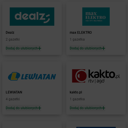
Żabka
Baruchowo
Żabka
Barwałd Średni
Żabka
Barwice
Żabka
Bażanowice
Żabka
Bęczków
Dealz
max ELEKTRO
Żabka
Będzin
2 gazetki
1 gazetka
Żabka
Bełchatów
Żabka
Bełsznica
Dodaj do ulubionych
Dodaj do ulubionych
Żabka
Bełżyce
Żabka
Bestwina
Żabka
Bestwinka
Żabka
Bezrzecze
Żabka
BG1
Żabka
Biała
LEWIATAN
kakto.pl
Żabka
Biała Druga
4 gazetki
1 gazetka
Żabka
Biała Piska
Dodaj do ulubionych
Dodaj do ulubionych
Żabka
Biała Podlaska
Żabka
Biała Rawska
Żabka
Białe Błota