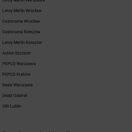
Leroy Merlin Warszawa
Żabka
Borzęcin Duży
Leroy Merlin Wrocław
Żabka
Borzygniew
Żabka
Borzytuchom
Castorama Wrocław
Żabka
Boża Wola
Castorama Rzeszów
Żabka
Bralin
Żabka
Branice
Leroy Merlin Rzeszów
Żabka
Braniewo
Action Szczecin
Żabka
Brańsk
Żabka
Brenna
PEPCO Warszawa
Żabka
Brodnica
PEPCO Kraków
Żabka
Brodnica Górna
Żabka
Brodowo
Dealz Warszawa
Żabka
Brody
Dealz Gdańsk
Żabka
Brojce
Żabka
Bronina
OBI Lublin
Żabka
Brudzeń Duży
Żabka
Bruskowo Wielkie
Żabka
Brusy