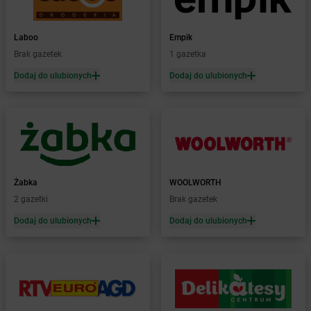
Żabka
Bieniewice
Żabka
Bieruń
Laboo
Empik
Żabka
Biery
Brak gazetek
1 gazetka
Żabka
Bieżuń
Dodaj do ulubionych
Dodaj do ulubionych
Żabka
Bilcza
Żabka
Biłgoraj
Żabka
Biórków Mały
Żabka
Biskupice
Żabka
Biskupiec
Żabka
Biskupów
Żabka
Blachownia
Żabka
WOOLWORTH
Żabka
Błażejewo
2 gazetki
Brak gazetek
Żabka
Błażowa
Dodaj do ulubionych
Dodaj do ulubionych
Żabka
Blizne Łaszczyńskiego
Żabka
Bliżyn
Żabka
Blok Dobryszyce
Żabka
Błonie
Żabka
Bobolice