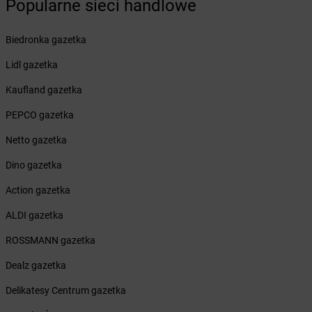
Żabka
Brwinów
Popularne sieci handlowe
Żabka
Brynica
Żabka
Brzączowice
Biedronka gazetka
Żabka
Brzeg
Lidl gazetka
Żabka
Brzeg Dolny
Żabka
Brześć Kujawski
Kaufland gazetka
Żabka
Brzesko
PEPCO gazetka
Żabka
Brzeszcze
Żabka
Brzezia Łąka
Netto gazetka
Żabka
Brzeziny
Dino gazetka
Żabka
Brzezna
Żabka
Brzeźnica
Action gazetka
Żabka
Brzeźnio
ALDI gazetka
Żabka
Brzezowa
Żabka
Brzezówka
ROSSMANN gazetka
Żabka
Brzoskwinia
Dealz gazetka
Żabka
Brzostek
Żabka
Brzoza
Delikatesy Centrum gazetka
Żabka
Brzozów