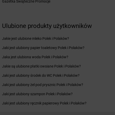
Gazetka Świąteczne Promocje
Żabka
Brzozówka
Żabka
Bucz
Żabka
Buczkowice
Żabka
Budziechów
Ulubione produkty użytkowników
Żabka
Budziszewice
Żabka
Budzów
Jakie jest ulubione mleko Polek i Polaków?
Żabka
Budzyń
Żabka
Bujaków
Jaki jest ulubiony papier toaletowy Polek i Polaków?
Żabka
Buk
Jaka jest ulubiona woda Polek i Polaków?
Żabka
Bukowiec
Żabka
Bukowina Tatrzańska
Jakie są ulubione płatki owsiane Polek i Polaków?
Żabka
Bukowno
Jaki jest ulubiony środek do WC Polek i Polaków?
Żabka
Bulowice
Żabka
Busko-Zdrój
Jaki jest ulubiony żel pod prysznic Polek i Polaków?
Żabka
Bychawa
Jaki jest ulubiony szampon Polek i Polaków?
Żabka
Bycina
Żabka
Byczyna
Jaki jest ulubiony ręcznik papierowy Polek i Polaków?
Żabka
Bydgoszcz
Żabka
Bydlin