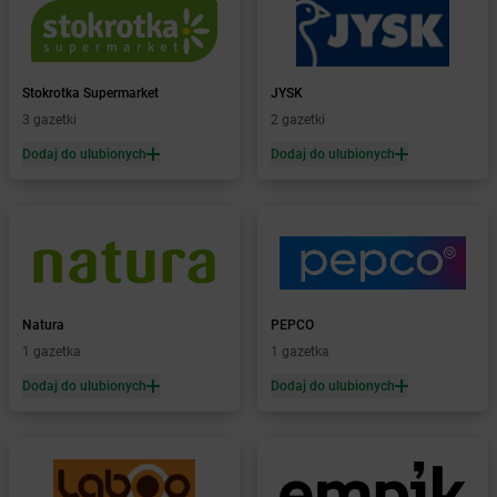
Żabka
Białka
Żabka
Białka Tatrzańska
Żabka
Białobrzegi
Żabka
Białogard
Stokrotka Supermarket
JYSK
Żabka
Białogóra
3 gazetki
2 gazetki
Żabka
Białośliwie
Dodaj do ulubionych
Dodaj do ulubionych
Żabka
Białowieża
Żabka
Biały Dunajec
Żabka
Białystok
Żabka
Bibice
Żabka
Biczyce Dolne
Żabka
Biecz
Natura
PEPCO
Żabka
Biedrusko
1 gazetka
1 gazetka
Żabka
Bielany Wrocławskie
Żabka
Bielawa
Dodaj do ulubionych
Dodaj do ulubionych
Żabka
Bielsk
Żabka
Bielsk Podlaski
Żabka
Bielsko
Żabka
Bielsko-Biała