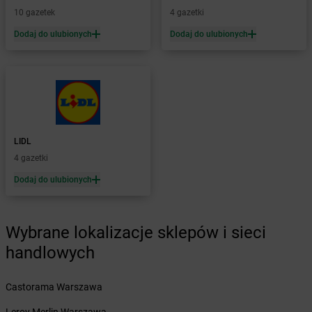
Żabka
Bolęcin
10 gazetek
4 gazetki
Żabka
Bolesław
Dodaj do ulubionych
Dodaj do ulubionych
Żabka
Bolesławiec
Żabka
Bolewice
Żabka
Bolków
Żabka
Bolszewo
Żabka
Bońki
Żabka
Borawe
Żabka
Borek Stary
LIDL
Żabka
Borek Wielkopolski
4 gazetki
Żabka
Borkowo
Dodaj do ulubionych
Żabka
Borne Sulinowo
Żabka
Boronów
Żabka
Borowa
Wybrane lokalizacje sklepów i sieci
Żabka
Borowianka
handlowych
Żabka
Borówiec
Żabka
Borówno
Castorama Warszawa
Żabka
Borowo
Żabka
Boruja Kościelna