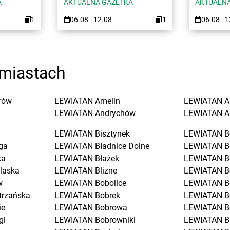
A
AKTUALNA GAZETKA
AKTUALNA
1
06.08 - 12.08
1
06.08 - 
miastach
rów
LEWIATAN
Amelin
LEWIATAN
A
LEWIATAN
Andrychów
LEWIATAN
A
LEWIATAN
Bisztynek
LEWIATAN
B
ga
LEWIATAN
Bładnice Dolne
LEWIATAN
B
ka
LEWIATAN
Błażek
LEWIATAN
B
laska
LEWIATAN
Blizne
LEWIATAN
B
w
LEWIATAN
Bobolice
LEWIATAN
B
trzańska
LEWIATAN
Bobrek
LEWIATAN
B
ie
LEWIATAN
Bobrowa
LEWIATAN
B
gi
LEWIATAN
Bobrowniki
LEWIATAN
B