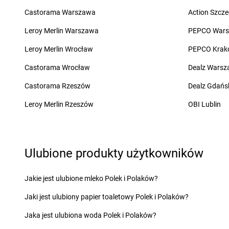
LEWIATAN
Bestwina
LEWIATAN
Biskupie-
Castorama Warszawa
Action Szcze
LEWIATAN
Bestwinka
LEWIATAN
Biskupiec
LEWIATAN
Biadoliny Szlacheckie
LEWIATAN
Biszcza
Leroy Merlin Warszawa
PEPCO War
Leroy Merlin Wrocław
PEPCO Krak
LEWIATAN
Cekcyn
LEWIATAN
Chodzież
LEWIATAN
Cerkwica
LEWIATAN
Choiny
Castorama Wrocław
Dealz Wars
LEWIATAN
Cewków
LEWIATAN
Chojnów
Castorama Rzeszów
Dealz Gdańs
LEWIATAN
Chechło
LEWIATAN
Chorzele
LEWIATAN
Chełm
LEWIATAN
Chorzeni
Leroy Merlin Rzeszów
OBI Lublin
LEWIATAN
Chełm Śląski
LEWIATAN
Chorzów
LEWIATAN
Chełmiec
LEWIATAN
Choszcz
LEWIATAN
Chlewiska
LEWIATAN
Chroberz
LEWIATAN
Chmielek
LEWIATAN
Chromin
Ulubione produkty użytkowników
LEWIATAN
Chmielno
LEWIATAN
Chróścic
LEWIATAN
Choceń
LEWIATAN
Chrośla
Jakie jest ulubione mleko Polek i Polaków?
LEWIATAN
Chochołów
LEWIATAN
Chrostko
Jaki jest ulubiony papier toaletowy Polek i Polaków?
LEWIATAN
Chocianów
LEWIATAN
Chrzanó
LEWIATAN
Chodecz
LEWIATAN
Chrzęsne
Jaka jest ulubiona woda Polek i Polaków?
LEWIATAN
Chodów
LEWIATAN
Chybie