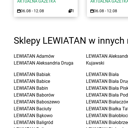
AKTUALNA GAZETKA
AKTUALNA GAZETK
06.08 - 12.08
1
06.08 - 12.08
Sklepy LEWIATAN w innych 
LEWIATAN
Adamów
LEWIATAN
Aleksand
LEWIATAN
Aleksandria Druga
Kujawski
LEWIATAN
Babiak
LEWIATAN
Biała
LEWIATAN
Babice
LEWIATAN
Biała Dru
LEWIATAN
Babin
LEWIATAN
Biała Pis
LEWIATAN
Baborów
LEWIATAN
Biała Pod
LEWIATAN
Baboszewo
LEWIATAN
Białaczó
LEWIATAN
Baciuty
LEWIATAN
Białka Ta
LEWIATAN
Bąkowo
LEWIATAN
Białobłoc
LEWIATAN
Baligród
LEWIATAN
Białobrze