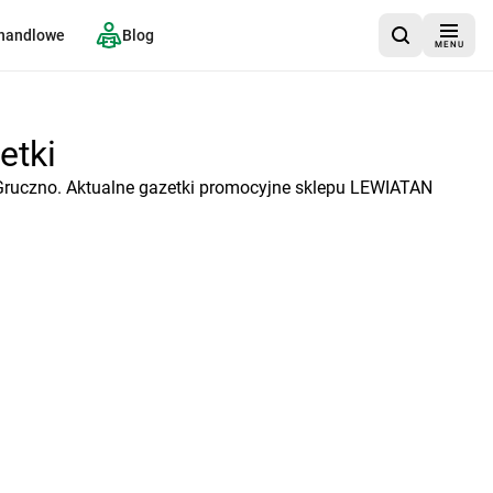
 handlowe
Blog
MENU
etki
Gruczno. Aktualne gazetki promocyjne sklepu LEWIATAN