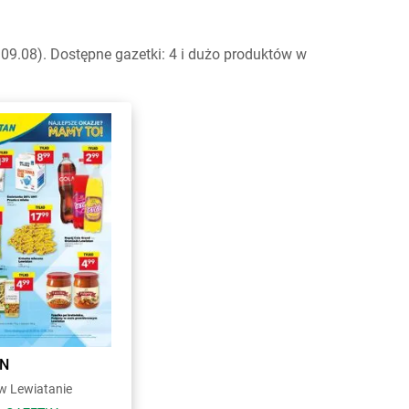
9.08). Dostępne gazetki: 4 i dużo produktów w
AN
 Lewiatanie