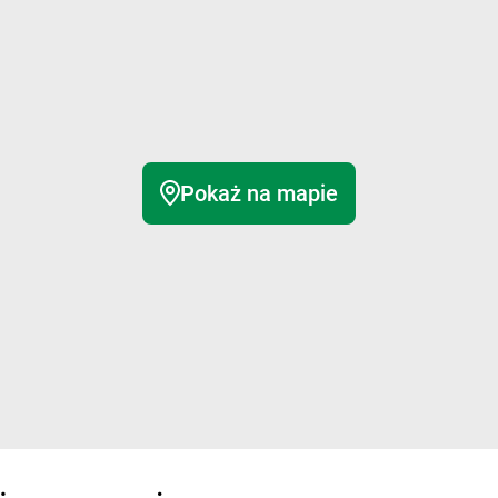
Pokaż na mapie