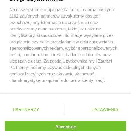
Współpraca z nami
Biedronka
Chodzież
Na naszej stronie mojagazetka.com, my oraz naszych
Biedronka
Chojna
Zobacz szczegóły
1162 zaufanych partnerów uzyskujemy dostęp i
Biedronka
Chojnice
Retail Radar – analiza rynku
przechowujemy informacje na urządzeniu oraz
Biedronka
Chojnów
przetwarzamy dane osobowe, takie jak unikalne
Biedronka
Choroszcz
identyfikatory, standardowe informacje wysyłane przez
Biedronka
Chorzele
Wasze ulubione produkty
urządzenie czy dane przeglądania w celu zapewniania
Biedronka
Chorzów
spersonalizowanych reklam, wybór spersonalizowanych
Biedronka
Choszczno
Regulamin serwisu i polityka prywatności
treści, pomiar reklam i treści, badanie odbiorców oraz
Biedronka
Chotomów
ulepszanie usług. Za zgodą Użytkownika my i Zaufani
Mapa strony
Biedronka
Chróścice
Partnerzy możemy używać dokładnych danych
Biedronka
Chrzanów
geolokalizacyjnych oraz aktywnie skanować
Zawsze najnowsze gazetki w naszej
Wszystkie miasta z lokalizacjami sklepów
Biedronka
Chrząstowice
charakterystykę urządzenia do celów identyfikacji.
Ponieważ cenimy Twoją prywatność, prosimy o zgodę na
Biedronka
Chwaszczyno
aplikacji
korzystanie z tych technologii poprzez kliknięcie
Biedronka
Chybie
„Akceptuję”. Zgoda jest dobrowolna i zawsze możesz ją
Biedronka
Cianowice Duże
+ 1,5 mln zadowolonych kupujących
zmienić/wycofać klikając przycisk ustawień prywatności
Polska
Czechy
Ukraina
Litwa
Słowacja
Rumunia
Biedronka
Ciążeń
PARTNERZY
USTAWIENIA
znajdujący się w lewym dolnym rogu strony
Biedronka
Ciechanów
Biedronka
Ciechanowiec
. Niektóre rodzaje przetwarzania danych nie wymagają
Akceptuję
Biedronka
Ciechocinek