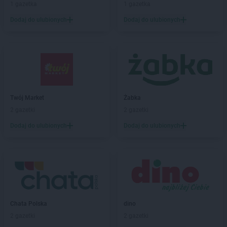
1 gazetka
1 gazetka
Biedronka
Bartoszyce
Dodaj do ulubionych
Dodaj do ulubionych
Biedronka
Barwice
Biedronka
Będzin
Biedronka
Bełchatów
Biedronka
Bełżyce
Biedronka
Bestwina
Biedronka
Bezrzecze
Biedronka
Biała
Twój Market
Żabka
Biedronka
Biała Parcela
2 gazetki
2 gazetki
Biedronka
Biała Piska
Dodaj do ulubionych
Dodaj do ulubionych
Biedronka
Biała Podlaska
Biedronka
Biała Rawska
Biedronka
Białe Błota
Biedronka
Białka
Biedronka
Białka Tatrzańska
Biedronka
Białobrzegi
Biedronka
Białogard
Chata Polska
dino
Biedronka
Biały Bór
2 gazetki
2 gazetki