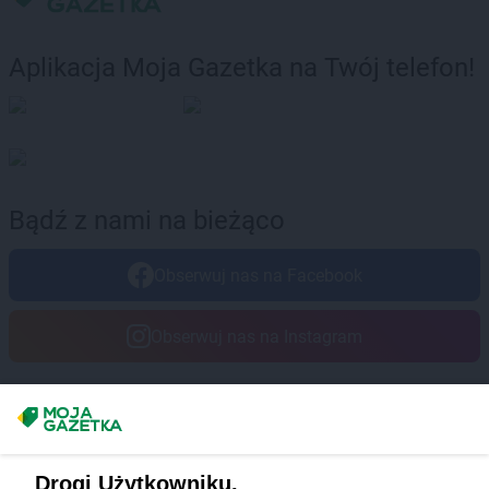
Biedronka
Bytów
Biedronka
Cegłów
Aplikacja Moja Gazetka na Twój telefon!
Biedronka
Charzyno
Biedronka
Chechło
Biedronka
Chęciny
Biedronka
Chełm
Biedronka
Chełmek
Biedronka
Chełmno
Bądź z nami na bieżąco
Biedronka
Chełmża
Biedronka
Chmielnik
Obserwuj nas na Facebook
Biedronka
Chmielów
Biedronka
Choceń
Obserwuj nas na Instagram
Biedronka
Chocianów
Biedronka
Chocianowice
Biedronka
Chociwel
Masz sugestie lub pytania?
Biedronka
Choczewo
Biedronka
Chodecz
Napisz do nas:
support@mojagazetka.com
Biedronka
Chodel
Drogi Użytkowniku,