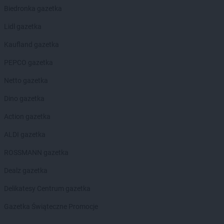
Biedronka
Biedronka gazetka
Borek Wielkopolski
Biedronka
Borki
Lidl gazetka
Biedronka
Borkowo
Biedronka
Kaufland gazetka
Borne Sulinowo
Biedronka
Borówiec
PEPCO gazetka
Biedronka
Branice
Biedronka
Netto gazetka
Braniewo
Biedronka
Brańsk
Dino gazetka
Biedronka
Brenna
Biedronka
Action gazetka
Brodnica
Biedronka
Brusy
ALDI gazetka
Biedronka
Brwinów
Biedronka
ROSSMANN gazetka
Brzeg
Biedronka
Brzeg Dolny
Dealz gazetka
Biedronka
Brześć Kujawski
Biedronka
Delikatesy Centrum gazetka
Brzesko
Biedronka
Brzeszcze
Gazetka Świąteczne Promocje
Biedronka
Brzeziny