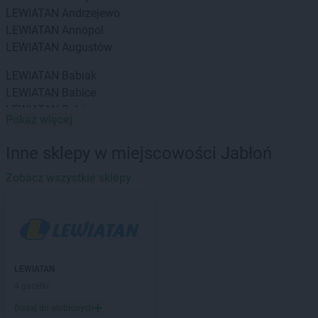
LEWIATAN
Andrzejewo
LEWIATAN
Annopol
LEWIATAN
Augustów
LEWIATAN
Babiak
LEWIATAN
Babice
LEWIATAN
Babin
Pokaż więcej
LEWIATAN
Baborów
LEWIATAN
Baboszewo
Inne sklepy w miejscowości Jabłoń
LEWIATAN
Baciuty
LEWIATAN
Zobacz wszystkie sklepy
Bąkowo
LEWIATAN
Baligród
LEWIATAN
Balin
LEWIATAN
Banino
LEWIATAN
Baranowo
LEWIATAN
Barcino
LEWIATAN
LEWIATAN
Barczewo
4 gazetki
LEWIATAN
Bargłów Kościelny
Dodaj do ulubionych
LEWIATAN
Barlinek