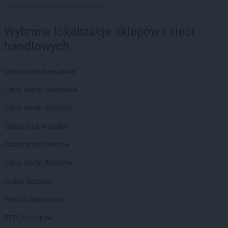
LEWIATAN
Bartniczka
LEWIATAN
Bartoszyce
Wybrane lokalizacje sklepów i sieci
LEWIATAN
Barwałd Dolny
handlowych
LEWIATAN
Barwice
LEWIATAN
Batorz
LEWIATAN
Bębło
Castorama Warszawa
LEWIATAN
Będzin
Leroy Merlin Warszawa
LEWIATAN
Bejsce
LEWIATAN
Bełk
Leroy Merlin Wrocław
LEWIATAN
Bełżyce
Castorama Wrocław
LEWIATAN
Benice
LEWIATAN
Bęsia
Castorama Rzeszów
LEWIATAN
Bestwina
Leroy Merlin Rzeszów
LEWIATAN
Bestwinka
LEWIATAN
Biadoliny Szlacheckie
Action Szczecin
LEWIATAN
Biała
PEPCO Warszawa
LEWIATAN
Biała Druga
LEWIATAN
Biała Piska
PEPCO Kraków