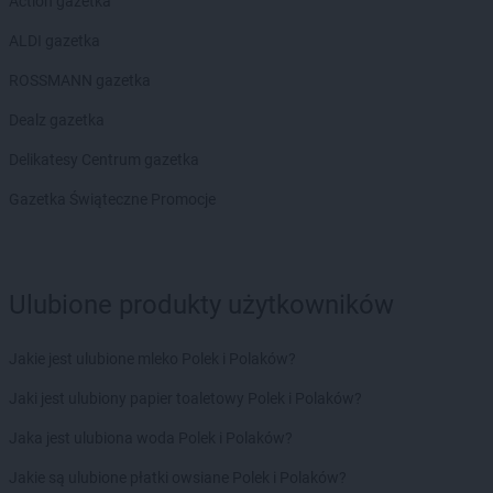
Action gazetka
LEWIATAN
Bieżuń
LEWIATAN
Bilcza
ALDI gazetka
LEWIATAN
Biłgoraj
ROSSMANN gazetka
LEWIATAN
Biórków Wielki
LEWIATAN
Biskupice
Dealz gazetka
LEWIATAN
Biskupie-Kolonia
Delikatesy Centrum gazetka
LEWIATAN
Biskupiec
LEWIATAN
Biszcza
Gazetka Świąteczne Promocje
LEWIATAN
Bisztynek
LEWIATAN
Bładnice Dolne
LEWIATAN
Błażek
Ulubione produkty użytkowników
LEWIATAN
Blizne
LEWIATAN
Bobolice
LEWIATAN
Bobrek
Jakie jest ulubione mleko Polek i Polaków?
LEWIATAN
Bobrowa
Jaki jest ulubiony papier toaletowy Polek i Polaków?
LEWIATAN
Bobrowniki
LEWIATAN
Bochnia
Jaka jest ulubiona woda Polek i Polaków?
LEWIATAN
Bodzanów
Jakie są ulubione płatki owsiane Polek i Polaków?
LEWIATAN
Bodzechów