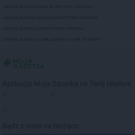
LEWIATAN
Bodzentyn
Jaki jest ulubiony środek do WC Polek i Polaków?
LEWIATAN
Bogumiłowice
Jaki jest ulubiony żel pod prysznic Polek i Polaków?
LEWIATAN
Bojano
LEWIATAN
Bojszowy
Jaki jest ulubiony szampon Polek i Polaków?
LEWIATAN
Bolechowice
Jaki jest ulubiony ręcznik papierowy Polek i Polaków?
LEWIATAN
Bolesław
LEWIATAN
Bolesławiec
LEWIATAN
Bolestraszyce
LEWIATAN
Boleszkowice
LEWIATAN
Bolków
LEWIATAN
Bolszewo
Aplikacja Moja Gazetka na Twój telefon!
LEWIATAN
Bondyrz
LEWIATAN
Borki
LEWIATAN
Borki Wielkie
LEWIATAN
Boronów
LEWIATAN
Borowa
LEWIATAN
Borowe
Bądź z nami na bieżąco
LEWIATAN
Borowie