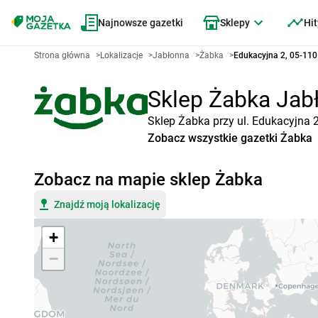
Najnowsze gazetki
Sklepy
Hit
Strona główna
>
Lokalizacje
>
Jabłonna
>
Żabka
>
Edukacyjna 2, 05-11
Sklep Żabka Jabł
Sklep Żabka przy ul. Edukacyjna 
Zobacz wszystkie gazetki Żabka
Zobacz na mapie sklep Żabka
Znajdź moją lokalizację
+
−