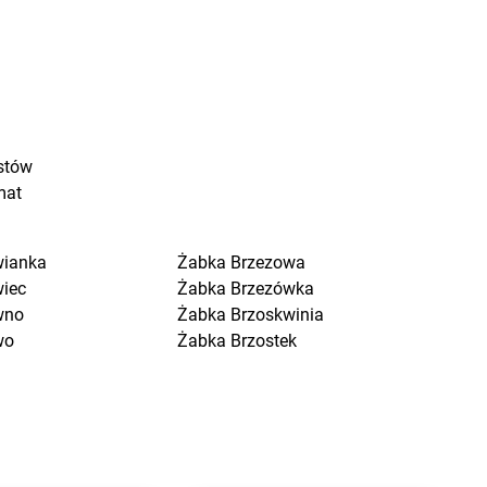
stów
mat
wianka
Żabka
Brzezowa
wiec
Żabka
Brzezówka
wno
Żabka
Brzoskwinia
wo
Żabka
Brzostek
a Kościelna
Żabka
Brzoza
cin Duży
Żabka
Brzozów
ygniew
Żabka
Brzozówka
ytuchom
Żabka
Bucz
 Wola
Żabka
Buczkowice