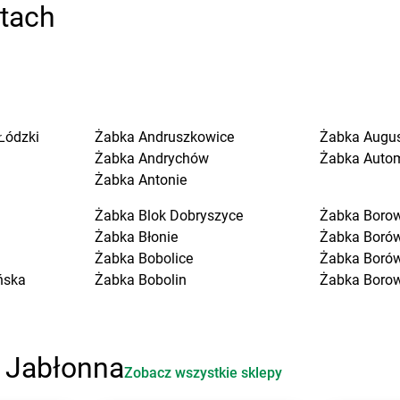
stach
Łódzki
Żabka
Andruszkowice
Żabka
Augu
Żabka
Andrychów
Żabka
Auto
Żabka
Antonie
Żabka
Blok Dobryszyce
Żabka
Boro
Żabka
Błonie
Żabka
Boró
Żabka
Bobolice
Żabka
Boró
ńska
Żabka
Bobolin
Żabka
Boro
Żabka
Bobowa
Żabka
Boruj
Żabka
Bobrek
Żabka
Borzę
Żabka
Bobrowniki
Żabka
Borz
i Jabłonna
Żabka
Bochnia
Żabka
Borz
Zobacz wszystkie sklepy
Żabka
Bodzechów
Żabka
Boża