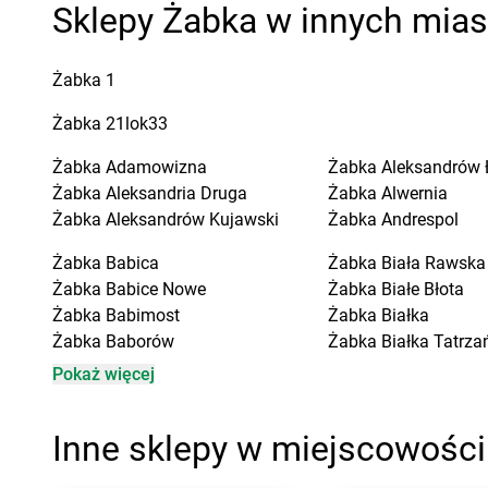
Sklepy Żabka w innych mia
Żabka
1
Żabka
21lok33
Żabka
Adamowizna
Żabka
Aleksandrów 
Żabka
Aleksandria Druga
Żabka
Alwernia
Żabka
Aleksandrów Kujawski
Żabka
Andrespol
Żabka
Babica
Żabka
Biała Rawska
Żabka
Babice Nowe
Żabka
Białe Błota
Żabka
Babimost
Żabka
Białka
Żabka
Baborów
Żabka
Białka Tatrza
Żabka
Baboszewo
Żabka
Białobrzegi
Pokaż więcej
Żabka
Bachowice
Żabka
Białogard
Żabka
Bądkowo
Żabka
Białogóra
Inne sklepy w miejscowośc
Żabka
Bąków
Żabka
Białośliwie
Żabka
Bałtów
Żabka
Białowieża