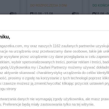
DO ROZPOCZĘCIA 3 DNI
DO KOŃCA
89
10.08 - 15.08
59
03.08 - 
niku,
ach
jagazetka.com, my oraz naszych 1162 zaufanych partnerów uzyskuj
cje na urządzeniu oraz przetwarzamy dane osobowe, takie jak unika
ódzki
LIDL
Andrespol
LIDL
Andry
je wysyłane przez urządzenie czy dane przeglądania w celu zapewn
LIDL
Bieruń
LIDL
Branie
klam, wybór spersonalizowanych treści, pomiar reklam i treści, bad
 zgodą Użytkownika my i Zaufani Partnerzy możemy używać dokład
LIDL
Biłgoraj
LIDL
Brodni
az aktywnie skanować charakterystykę urządzenia do celów identyfi
LIDL
Biskupiec
LIDL
Brzeg
ść, prosimy o zgodę na korzystanie z tych technologii poprzez klikn
LIDL
Bochnia
LIDL
Brzeg 
a i zawsze możesz ją zmienić/wycofać klikając przycisk ustawień pr
wskie
LIDL
Bogatynia
LIDL
Brzesk
ogu strony
LIDL
Bolechowo
LIDL
Brzezin
LIDL
Bolesławiec
LIDL
Brzozó
rzetwarzania danych nie wymagają zgody użytkownika, ale masz praw
LIDL
Bolszewo
LIDL
Buczko
. Preferencje będą miały zastosowania tylko na tej witrynie.