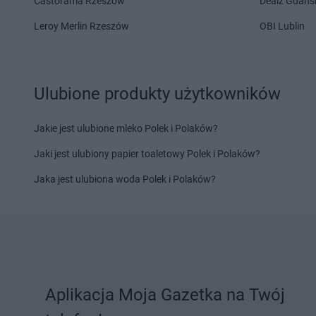
Castorama Rzeszów
Dealz Gdańs
LIDL
Łask
LIDL
Łęczna
Leroy Merlin Rzeszów
OBI Lublin
LIDL
Latchorzew
LIDL
Leszno
LIDL
Lębork
LIDL
Lesznowola
LIDL
Legionowo
LIDL
Leżajsk
LIDL
Legnica
LIDL
Libertów
Ulubione produkty użytkowników
LIDL
Lesko
LIDL
Libiąż
Jakie jest ulubione mleko Polek i Polaków?
LIDL
Maków Mazowiecki
LIDL
Międzyrzec Pod
LIDL
Malbork
LIDL
Międzyrzecz
Jaki jest ulubiony papier toaletowy Polek i Polaków?
LIDL
Marcinkowo
LIDL
Międzyzdroje
Jaka jest ulubiona woda Polek i Polaków?
LIDL
Marki
LIDL
Mielec
LIDL
Miechów
LIDL
Mielno
LIDL
Nadarzyn
LIDL
Nawojowa Gór
LIDL
Nakło nad Notecią
LIDL
Nidzica
LIDL
Namysłów
LIDL
Niemodlin
LIDL
Nasielsk
LIDL
Niepołomice
Aplikacja Moja Gazetka na Twój
LIDL
Oborniki
LIDL
Olkusz