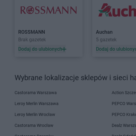
LIDL
Hajnówka
LIDL
Horodniany
LIDL
Iława
LIDL
Imielin
LIDL
Jabłonna
LIDL
Jarosław
ROSSMANN
Auchan
LIDL
Janki
LIDL
Jasienica
Brak gazetek
5 gazetek
LIDL
Jarocin
LIDL
Jasło
Dodaj do ulubionych
Dodaj do ulubiony
LIDL
Kalisz
LIDL
Kęty
LIDL
Kamień Pomorski
LIDL
Kielce
LIDL
Kamienna Góra
LIDL
Kłobuck
Wybrane lokalizacje sklepów i sieci 
LIDL
Kamińskie
LIDL
Kłodzko
LIDL
Kartuzy
LIDL
Kluczbork
LIDL
Katowice
LIDL
Knurów
Castorama Warszawa
Action Szcze
LIDL
Kąty Wrocławskie
LIDL
Kobyłka
Leroy Merlin Warszawa
PEPCO War
LIDL
Kędzierzyn-Koźle
LIDL
Kolbudy
LIDL
Kętrzyn
LIDL
Kolbuszowa
Leroy Merlin Wrocław
PEPCO Krak
LIDL
Castorama Wrocław
Łańcut
LIDL
Łaziska Górne
Dealz Wars
LIDL
Łapy
LIDL
Łeba