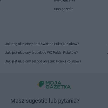
k
Netto gazetka
LIDL
Łódź
LIDL
Łowicz
Dino gazetka
LIDL
Lidzbark Warmiński
LIDL
Lubań
LIDL
Limanowa
LIDL
Lubart
LIDL
Lipno
LIDL
Lubaw
LIDL
Lisi Ogon
LIDL
Lubin
LIDL
Lubaczów
LIDL
Lublin
Jakie są ulubione płatki owsiane Polek i Polaków?
laski
LIDL
Mikołów
LIDL
Modlni
LIDL
Milicz
LIDL
Mońki
Jaki jest ulubiony środek do WC Polek i Polaków?
LIDL
Miłków
LIDL
Morąg
Jaki jest ulubiony żel pod prysznic Polek i Polaków?
LIDL
Mińsk Mazowiecki
LIDL
Mosin
LIDL
Mława
LIDL
Mrągo
a
LIDL
Nisko
LIDL
Nowe L
LIDL
Nowa Dęba
LIDL
Nowog
LIDL
Nowa Sól
LIDL
Nowy D
LIDL
Nowa Wieś Ełcka
LIDL
Nowy D
Masz sugestie lub pytania?
LIDL
Opole
LIDL
Ostrołę