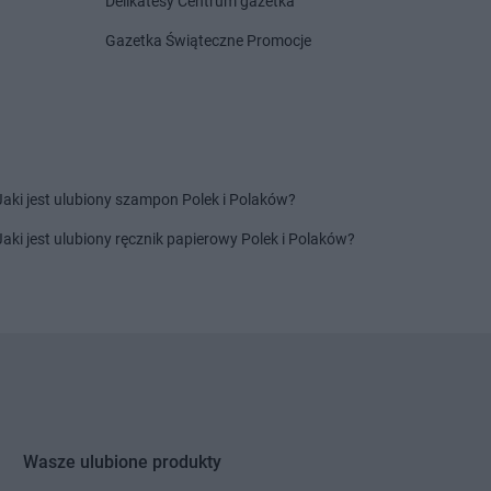
Delikatesy Centrum gazetka
Gazetka Świąteczne Promocje
LIDL
Lubliniec
ów
LIDL
Luboń
a
LIDL
Lubsko
LIDL
Lwówek Śląski
Jaki jest ulubiony szampon Polek i Polaków?
ca
LIDL
Mszczonów
LIDL
Myślenice
Jaki jest ulubiony ręcznik papierowy Polek i Polaków?
LIDL
Myślibórz
a
LIDL
Mysłowice
wo
LIDL
Myszków
ipiny
LIDL
Nowy Sącz
ard
LIDL
Nowy Targ
wór Gdański
LIDL
Nowy Tomyśl
wór Mazowiecki
LIDL
Nysa
Wasze ulubione produkty
ka
LIDL
Oświęcim