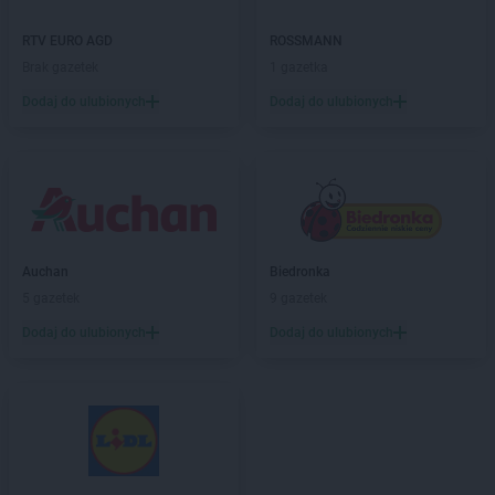
ROSSMANN
Biskupiec
RTV EURO AGD
ROSSMANN
ROSSMANN
Blachownia
Brak gazetek
1 gazetka
ROSSMANN
Błonie
ROSSMANN
Bobolice
Dodaj do ulubionych
Dodaj do ulubionych
ROSSMANN
Bobowa
ROSSMANN
Bochnia
ROSSMANN
Bogatynia
ROSSMANN
Boguchwała
ROSSMANN
Boguszów-Gorce
ROSSMANN
Bolechowo
Auchan
Biedronka
ROSSMANN
Bolesławiec
5 gazetek
9 gazetek
ROSSMANN
Bolków
Dodaj do ulubionych
Dodaj do ulubionych
ROSSMANN
Bolszewo
ROSSMANN
Borek Wielkopolski
ROSSMANN
Braniewo
ROSSMANN
Brodnica
ROSSMANN
Brusy
ROSSMANN
Brwinów