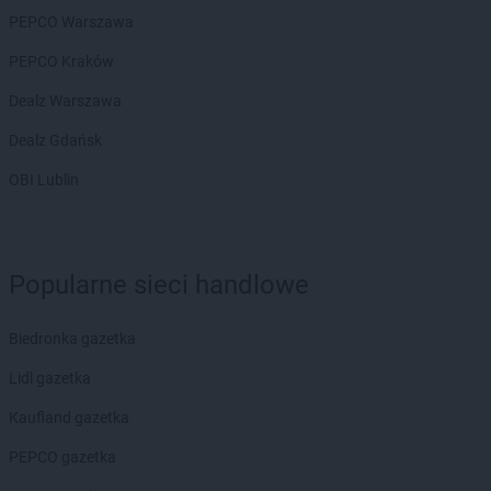
ROSSMANN
Chełmek
PEPCO Warszawa
ROSSMANN
Chełmno
ROSSMANN
Chełmża
PEPCO Kraków
ROSSMANN
Chocianów
Dealz Warszawa
ROSSMANN
Chociwel
ROSSMANN
Choczewo
Dealz Gdańsk
ROSSMANN
Chodzież
OBI Lublin
ROSSMANN
Chojna
ROSSMANN
Chojnice
ROSSMANN
Chojnów
ROSSMANN
Choroszcz
Popularne sieci handlowe
ROSSMANN
Chorzów
ROSSMANN
Choszczno
Biedronka gazetka
ROSSMANN
Chrzanów
ROSSMANN
Chwaszczyno
Lidl gazetka
ROSSMANN
Ciechanów
Kaufland gazetka
ROSSMANN
Ciechanowiec
ROSSMANN
Ciechocinek
PEPCO gazetka
ROSSMANN
Cieszyn