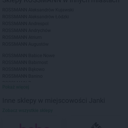
Sklepy ROSSMANN w innych miastach
ROSSMANN
Aleksandrów Kujawski
ROSSMANN
Aleksandrów Łódzki
ROSSMANN
Andrespol
ROSSMANN
Andrychów
ROSSMANN
Atrium
ROSSMANN
Augustów
ROSSMANN
Babice Nowe
ROSSMANN
Babimost
ROSSMANN
Bąkowo
ROSSMANN
Banino
ROSSMANN
Baranowo
Pokaż więcej
ROSSMANN
Barcin
ROSSMANN
Barczewo
Inne sklepy w miejscowości Janki
ROSSMANN
Barlinek
ROSSMANN
Zobacz wszystkie sklepy
Bartoszyce
ROSSMANN
Barwice
ROSSMANN
Będzin