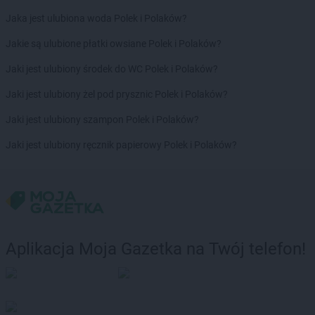
ROSSMANN
Dąbrówka
Jaka jest ulubiona woda Polek i Polaków?
ROSSMANN
Darłowo
ROSSMANN
Dawidy Bankowe
Jakie są ulubione płatki owsiane Polek i Polaków?
ROSSMANN
Dębe Wielkie
Jaki jest ulubiony środek do WC Polek i Polaków?
ROSSMANN
Dębica
ROSSMANN
Dęblin
Jaki jest ulubiony żel pod prysznic Polek i Polaków?
ROSSMANN
Dębno
Jaki jest ulubiony szampon Polek i Polaków?
ROSSMANN
Debrzno
ROSSMANN
Dobczyce
Jaki jest ulubiony ręcznik papierowy Polek i Polaków?
ROSSMANN
Dobiegniew
ROSSMANN
Dobra
ROSSMANN
Dobre Miasto
ROSSMANN
Dobrzyń nad Wisłą
ROSSMANN
Drawsko Pomorskie
ROSSMANN
Drezdenko
Aplikacja Moja Gazetka na Twój telefon!
ROSSMANN
Drobin
ROSSMANN
Duszniki-Zdrój
ROSSMANN
Dynów
ROSSMANN
Działdowo