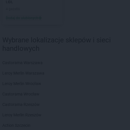
ROSSMANN
Brzeg
LIDL
ROSSMANN
Brzeg Dolny
4 gazetki
ROSSMANN
Brzesko
Dodaj do ulubionych
ROSSMANN
Brzeszcze
ROSSMANN
Brzeziny
ROSSMANN
Brzostek
Wybrane lokalizacje sklepów i sieci
ROSSMANN
Brzozów
handlowych
ROSSMANN
Budzistowo
ROSSMANN
Buk
Castorama Warszawa
ROSSMANN
Busko-Zdrój
ROSSMANN
Byczyna
Leroy Merlin Warszawa
ROSSMANN
Bydgoszcz
Leroy Merlin Wrocław
ROSSMANN
Bystrzyca Kłodzka
ROSSMANN
Bytom
Castorama Wrocław
ROSSMANN
Bytom Odrzański
Castorama Rzeszów
ROSSMANN
Bytów
Leroy Merlin Rzeszów
ROSSMANN
CH
ROSSMANN
Chełm
Action Szczecin