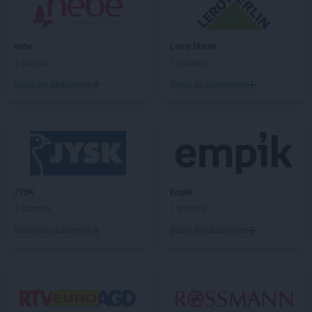
ROSSMANN
Bełchatów
ROSSMANN
Bełżyce
ROSSMANN
Biała Piska
hebe
Leroy Merlin
ROSSMANN
Biała Podlaska
3 gazetki
1 gazetka
ROSSMANN
Białe Błota
Dodaj do ulubionych
Dodaj do ulubionych
ROSSMANN
Białka Tatrzańska
ROSSMANN
Białki
ROSSMANN
Białobrzegi
ROSSMANN
Bialogard
ROSSMANN
Białystok
ROSSMANN
Biecz
ROSSMANN
Biedrusko
JYSK
Empik
ROSSMANN
Bielany Wrocławskie
1 gazetka
1 gazetka
ROSSMANN
Bielawa
Dodaj do ulubionych
Dodaj do ulubionych
ROSSMANN
Bielsk Podlaski
ROSSMANN
Bielsko-Biała
ROSSMANN
Bieruń
ROSSMANN
Bierutów
ROSSMANN
Biłgoraj