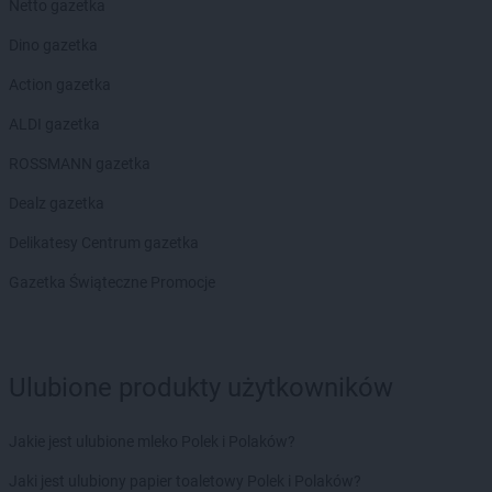
Netto gazetka
ROSSMANN
Czaplinek
ROSSMANN
Czarna
Dino gazetka
ROSSMANN
Czarna Białostocka
Action gazetka
ROSSMANN
Czarne
ROSSMANN
Czarnków
ALDI gazetka
ROSSMANN
Czchów
ROSSMANN gazetka
ROSSMANN
Czechowice-Dziedzice
ROSSMANN
Czeladź
Dealz gazetka
ROSSMANN
Czernichów
Delikatesy Centrum gazetka
ROSSMANN
Czerniejewo
ROSSMANN
Czernikowo
Gazetka Świąteczne Promocje
ROSSMANN
Czersk
ROSSMANN
Czerwionka-Leszczyny
ROSSMANN
Częstochowa
ROSSMANN
Człuchów
Ulubione produkty użytkowników
ROSSMANN
Dąbrowa Białostocka
Jakie jest ulubione mleko Polek i Polaków?
ROSSMANN
Dąbrowa Górnicza
ROSSMANN
Dąbrowa Tarnowska
Jaki jest ulubiony papier toaletowy Polek i Polaków?