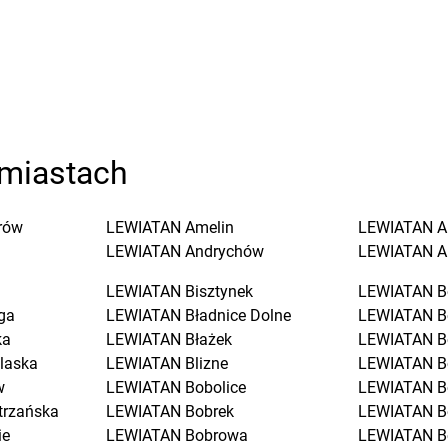
miastach
rów
LEWIATAN
Amelin
LEWIATAN
A
LEWIATAN
Andrychów
LEWIATAN
A
LEWIATAN
Bisztynek
LEWIATAN
B
ga
LEWIATAN
Bładnice Dolne
LEWIATAN
B
ka
LEWIATAN
Błażek
LEWIATAN
B
laska
LEWIATAN
Blizne
LEWIATAN
B
w
LEWIATAN
Bobolice
LEWIATAN
B
trzańska
LEWIATAN
Bobrek
LEWIATAN
B
ie
LEWIATAN
Bobrowa
LEWIATAN
B