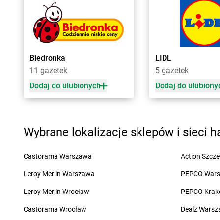
LEWIATAN
Bęsia
LEWIATAN
Biskupice
LEWIATAN
Bestwina
LEWIATAN
Biskupie-
LEWIATAN
Bestwinka
LEWIATAN
Biskupiec
LEWIATAN
Biadoliny Szlacheckie
LEWIATAN
Biszcza
Biedronka
LIDL
LEWIATAN
Cekcyn
LEWIATAN
Chodzież
11 gazetek
5 gazetek
LEWIATAN
Cerkwica
LEWIATAN
Choiny
Dodaj do ulubionych
Dodaj do ulubiony
LEWIATAN
Cewków
LEWIATAN
Chojnów
LEWIATAN
Chechło
LEWIATAN
Chorzele
LEWIATAN
Chełm
LEWIATAN
Chorzeni
LEWIATAN
Chełm Śląski
LEWIATAN
Chorzów
Wybrane lokalizacje sklepów i sieci 
LEWIATAN
Chełmiec
LEWIATAN
Choszcz
LEWIATAN
Chlewiska
LEWIATAN
Chroberz
Castorama Warszawa
Action Szcze
LEWIATAN
Chmielek
LEWIATAN
Chromin
LEWIATAN
Chmielno
LEWIATAN
Chróścic
Leroy Merlin Warszawa
PEPCO War
LEWIATAN
Choceń
LEWIATAN
Chrośla
Leroy Merlin Wrocław
PEPCO Krak
LEWIATAN
Chochołów
LEWIATAN
Chrostko
LEWIATAN
Chocianów
LEWIATAN
Chrzanó
Castorama Wrocław
Dealz Wars
LEWIATAN
Chodecz
LEWIATAN
Chrzęsne