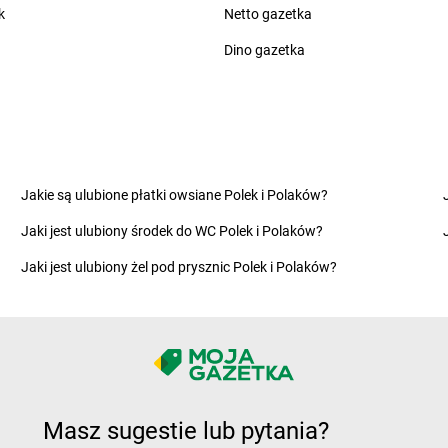
k
Netto gazetka
LEWIATAN
Czaniec
LEWIATAN
C
Dino gazetka
LEWIATAN
Dobrzejewice
LEWIATAN
D
LEWIATAN
Dobrzeń Wielki
LEWIATAN
D
LEWIATAN
Dobrzyca
LEWIATAN
D
Kaszubska
LEWIATAN
Dobrzyniewo Duże
LEWIATAN
D
LEWIATAN
Dolistowo Nowe
LEWIATAN
D
Jakie są ulubione płatki owsiane Polek i Polaków?
o
LEWIATAN
Donaborów
LEWIATAN
D
Jaki jest ulubiony środek do WC Polek i Polaków?
a
LEWIATAN
Dopiewo
LEWIATAN
D
ew
LEWIATAN
Drawno
LEWIATAN
D
Jaki jest ulubiony żel pod prysznic Polek i Polaków?
n
LEWIATAN
Drawsko Pomorskie
LEWIATAN
D
LEWIATAN
Drążdżewo
LEWIATAN
D
LEWIATAN
Drewnica
LEWIATAN
D
asto
LEWIATAN
Drezdenko
Kościelne
LEWIATAN
Drobin
LEWIATAN
D
Masz sugestie lub pytania?