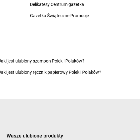
Delikatesy Centrum gazetka
zernikowo
Gazetka Świąteczne Promocje
rogoszewo
LEWIATAN
Dynów
rwalew
LEWIATAN
Działdowo
rzewica
LEWIATAN
Działoszyce
rzycim
LEWIATAN
Działyń
ubeninki
LEWIATAN
Dziembowo
Jaki jest ulubiony szampon Polek i Polaków?
ubidze
LEWIATAN
Dzierżanowo
Jaki jest ulubiony ręcznik papierowy Polek i Polaków?
ubienka
LEWIATAN
Dzierzgoń
uczki
LEWIATAN
Dzierżów
usocin
LEWIATAN
Dziewiętlice
uszniki-Zdrój
LEWIATAN
Dzikowiec
worszowice
LEWIATAN
Dziwiszów
LEWIATAN
Dźwiersztyny
ylaki
LEWIATAN
Dźwierzuty
Wasze ulubione produkty