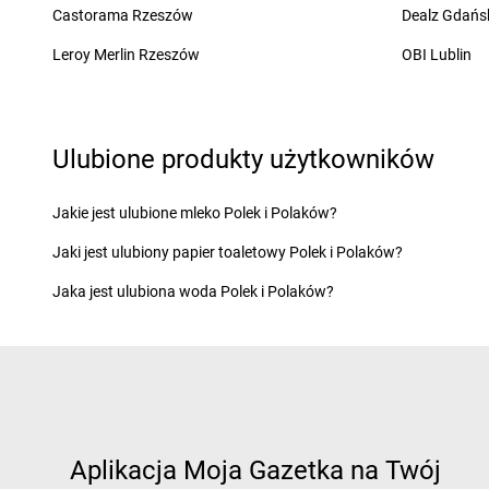
Castorama Rzeszów
Dealz Gdańs
LEWIATAN
Chodów
LEWIATAN
Chybie
Leroy Merlin Rzeszów
OBI Lublin
LEWIATAN
Ćmiłów
LEWIATAN
Dąbcze
LEWIATAN
Darłowo
LEWIATAN
Dąbroszyn
LEWIATAN
Dębica
Ulubione produkty użytkowników
LEWIATAN
Dąbrowa
LEWIATAN
Dęblin
LEWIATAN
Dąbrowa Białostocka
LEWIATAN
Dębnica 
LEWIATAN
Dąbrowa Chełmińska
LEWIATAN
Dębno
Jakie jest ulubione mleko Polek i Polaków?
LEWIATAN
Dąbrowa Górnicza
LEWIATAN
Deszczn
Jaki jest ulubiony papier toaletowy Polek i Polaków?
LEWIATAN
Dąbrowa Tarnowska
LEWIATAN
Długołęk
LEWIATAN
Dąbrowice
LEWIATAN
Dobiegni
Jaka jest ulubiona woda Polek i Polaków?
LEWIATAN
Dąbrówka
LEWIATAN
Dobieszy
LEWIATAN
Dąbrówka Górna
LEWIATAN
Dobra
LEWIATAN
Daleszyce
LEWIATAN
Dobre
LEWIATAN
Damno
LEWIATAN
Dobre Mi
LEWIATAN
Daniłowo Duże
LEWIATAN
Dobrków
Aplikacja Moja Gazetka na Twój
LEWIATAN
Elbląg
LEWIATAN
Ełk