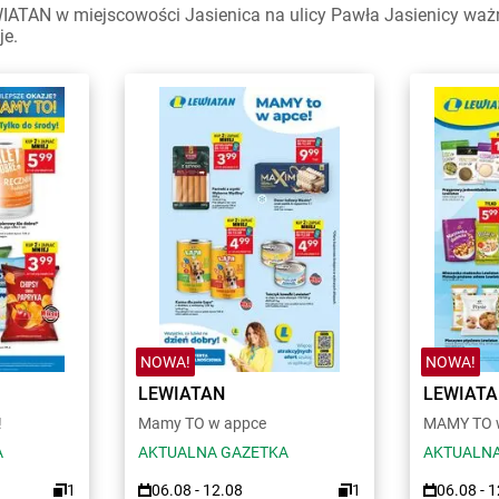
ATAN w miejscowości Jasienica na ulicy Pawła Jasienicy ważne 
je.
NOWA!
NOWA!
LEWIATAN
LEWIAT
!
Mamy TO w appce
MAMY TO w
A
AKTUALNA GAZETKA
AKTUALNA
1
06.08 - 12.08
1
06.08 - 