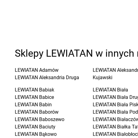
Sklepy LEWIATAN w innych 
LEWIATAN
Adamów
LEWIATAN
Aleksand
LEWIATAN
Aleksandria Druga
Kujawski
LEWIATAN
Babiak
LEWIATAN
Biała
LEWIATAN
Babice
LEWIATAN
Biała Dru
LEWIATAN
Babin
LEWIATAN
Biała Pis
LEWIATAN
Baborów
LEWIATAN
Biała Pod
LEWIATAN
Baboszewo
LEWIATAN
Białaczó
LEWIATAN
Baciuty
LEWIATAN
Białka Ta
LEWIATAN
Bąkowo
LEWIATAN
Białobłoc