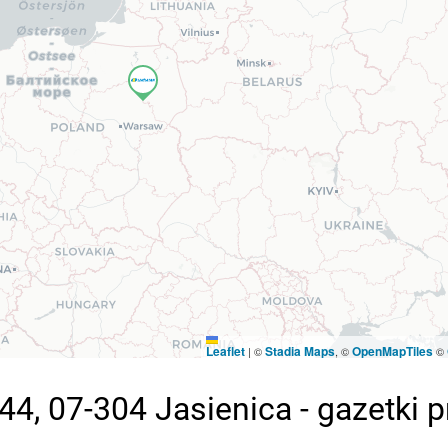
Leaflet
Stadia Maps
OpenMapTiles
|
©
, ©
©
44, 07-304 Jasienica - gazetki 