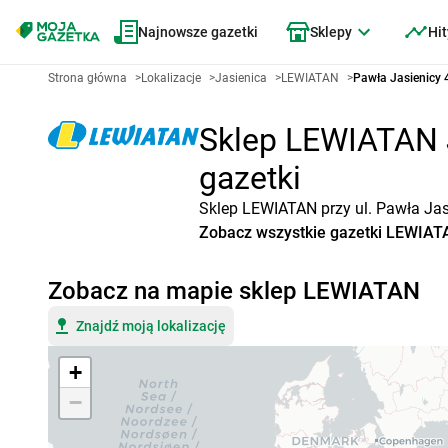
Najnowsze gazetki
Sklepy
Hit
Strona główna
>
Lokalizacje
>
Jasienica
>
LEWIATAN
>
Pawła Jasienicy 
Sklep LEWIATAN Ja
gazetki
Sklep LEWIATAN przy ul. Pawła Jasi
Zobacz wszystkie gazetki LEWIAT
Zobacz na mapie sklep LEWIATAN
Znajdź moją lokalizację
+
−