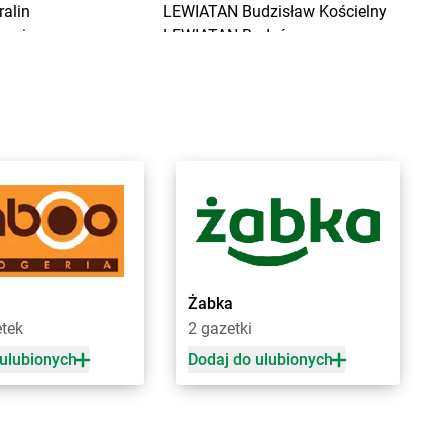
ralin
LEWIATAN
Budzisław Kościelny
raniewo
LEWIATAN
Budzów
ratkowice
LEWIATAN
Budzyń
renna
LEWIATAN
Buk
renno
LEWIATAN
Buków
rodnica
LEWIATAN
Bukowiec
rodnica Górna
LEWIATAN
Bukowo
rodowe Łąki
LEWIATAN
Bulkowo
rożec
LEWIATAN
Bulowice
rudzeń Duży
LEWIATAN
Burzec
rudzew
LEWIATAN
Buśno
rudzowice
LEWIATAN
Bychawa
rusy
LEWIATAN
Bydgoszcz
Żabka
rwilno
LEWIATAN
Bystra
etek
2 gazetki
rzeg
LEWIATAN
Bystrzyca
 ulubionych
Dodaj do ulubionych
rzemiona
LEWIATAN
Bystrzyca Kłodzka
rześć Kujawski
LEWIATAN
Bystrzyca Stara
rzesko
LEWIATAN
Byszewo
rzeziny
LEWIATAN
Bytom