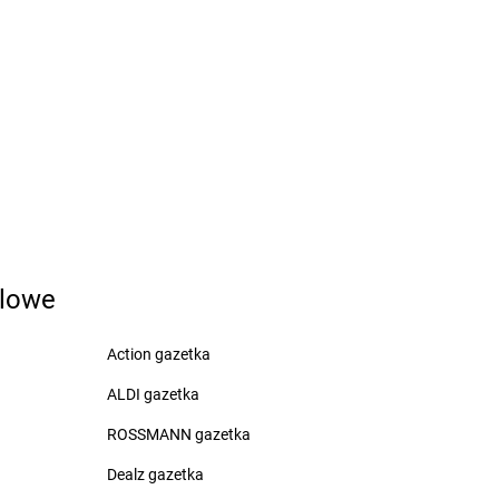
rzeziny-Kolonia
LEWIATAN
Bytoń
rzeźnica
rzeźno
rzostowiec
zarna
LEWIATAN
Czersk
zarna Białostocka
LEWIATAN
Czerwińsk nad Wisłą
zarna Dąbrówka
LEWIATAN
Czerwionka-
zarnochowice
Leszczyny
zarnów
LEWIATAN
Czerwona Wola
zarny Las
LEWIATAN
Czerwone
dlowe
zechowice-Dziedzice
LEWIATAN
Czerwonka
zeczewo
LEWIATAN
Częstochowa
Action gazetka
zeladź
LEWIATAN
Człuchów
zempiń
LEWIATAN
Czółna
ALDI gazetka
zermin
LEWIATAN
Czuryły
ROSSMANN gazetka
zerna
LEWIATAN
Czyżew
zernichów
LEWIATAN
Czyżowice
Dealz gazetka
zerniewice