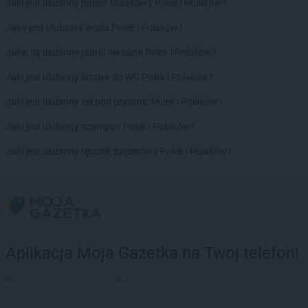
Jaki jest ulubiony papier toaletowy Polek i Polaków?
Biedronka
Dobroszyce
Jaka jest ulubiona woda Polek i Polaków?
Biedronka
Dobrzany
Biedronka
Dobrzyca
Jakie są ulubione płatki owsiane Polek i Polaków?
Biedronka
Dobrzykowice
Jaki jest ulubiony środek do WC Polek i Polaków?
Biedronka
Dobrzyń nad Wisłą
Biedronka
Dołhobyczów
Jaki jest ulubiony żel pod prysznic Polek i Polaków?
Biedronka
Dolice
Jaki jest ulubiony szampon Polek i Polaków?
Biedronka
Dolsk
Biedronka
Domaszowice
Jaki jest ulubiony ręcznik papierowy Polek i Polaków?
Biedronka
Doruchów
Biedronka
Drawno
Biedronka
Drawski Młyn
Biedronka
Drawsko Pomorskie
Biedronka
Drezdenko
Biedronka
Drobin
Aplikacja Moja Gazetka na Twój telefon!
Biedronka
Drogomyśl
Biedronka
Drohiczyn
Biedronka
Droszków