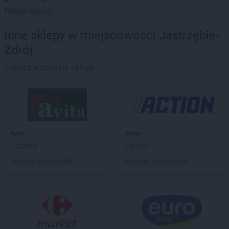
Biedronka
Babimost
Pokaż więcej
Biedronka
Baborów
Biedronka
Banie
Inne sklepy w miejscowości Jastrzębie-
Biedronka
Banie Mazurskie
Zdrój
Biedronka
Banino
Biedronka
Baniocha
Zobacz wszystkie sklepy
Biedronka
Baranowo
Biedronka
Barciany
Biedronka
Barcin
Biedronka
Barczewo
Biedronka
Bardo
Avita
Action
Biedronka
Barlinek
1 gazetka
2 gazetki
Biedronka
Bartoszyce
Dodaj do ulubionych
Dodaj do ulubionych
Biedronka
Barwice
Biedronka
Będzin
Biedronka
Bełchatów
Biedronka
Bełżyce
Biedronka
Bestwina
Biedronka
Bezrzecze