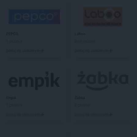
Biedronka
Buk
Biedronka
Bukowno
Biedronka
Bulowice
Biedronka
Busko-Zdrój
PEPCO
Laboo
Biedronka
Bychawa
1 gazetka
Brak gazetek
Biedronka
Byczyna
Biedronka
Bydgoszcz
Dodaj do ulubionych
Dodaj do ulubionych
Biedronka
Bystrzyca Górna
Biedronka
Bystrzyca Kłodzka
Biedronka
Bytom
Biedronka
Bytom Odrzański
Biedronka
Bytów
Empik
Żabka
Biedronka
Cegłów
1 gazetka
2 gazetki
Biedronka
Charzyno
Biedronka
Chechło
Dodaj do ulubionych
Dodaj do ulubionych
Biedronka
Chęciny
Biedronka
Chełm
Biedronka
Chełmek