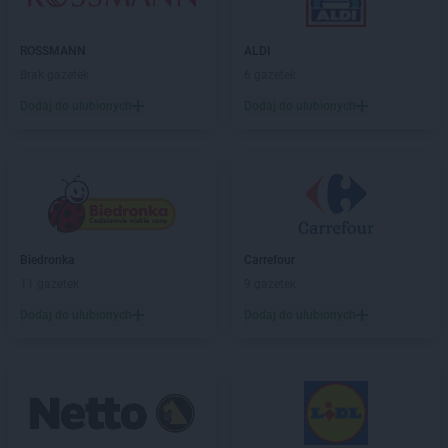
Biedronka
Choszczno
Biedronka
Chotomów
ROSSMANN
ALDI
Biedronka
Chróścice
Brak gazetek
6 gazetek
Biedronka
Chrzanów
Biedronka
Chrząstowice
Dodaj do ulubionych
Dodaj do ulubionych
Biedronka
Chwaszczyno
Biedronka
Chybie
Biedronka
Cianowice Duże
Biedronka
Ciążeń
Biedronka
Ciechanów
Biedronka
Ciechanowiec
Biedronka
Carrefour
Biedronka
Ciechocinek
11 gazetek
9 gazetek
Biedronka
Cieplewo
Dodaj do ulubionych
Dodaj do ulubionych
Biedronka
Cieszanów
Biedronka
Cieszyn
Biedronka
Cybinka
Biedronka
Cynków
Biedronka
Czajęcice
Biedronka
Czaniec