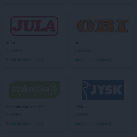
Biedronka
Brańsk
Biedronka
Brenna
Biedronka
Brodnica
Biedronka
Brusy
Biedronka
Brwinów
Biedronka
Brzeg
JULA
OBI
Biedronka
Brzeg Dolny
1 gazetka
1 gazetka
Biedronka
Brześć Kujawski
Dodaj do ulubionych
Dodaj do ulubionych
Biedronka
Brzesko
Biedronka
Brzeszcze
Biedronka
Brzeziny
Biedronka
Brzezna
Biedronka
Brzeźnio
Biedronka
Brzostek
Biedronka
Brzoza
Stokrotka Supermarket
JYSK
Biedronka
Brzozów
3 gazetki
2 gazetki
Biedronka
Buczkowice
Dodaj do ulubionych
Dodaj do ulubionych
Biedronka
Budzów
Biedronka
Budzyń