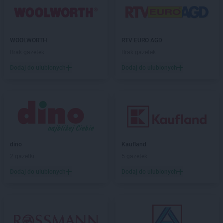
Biedronka
Chełmno
Biedronka
Chełmża
Biedronka
Chmielnik
WOOLWORTH
RTV EURO AGD
Biedronka
Chmielów
Brak gazetek
Brak gazetek
Biedronka
Choceń
Dodaj do ulubionych
Dodaj do ulubionych
Biedronka
Chocianów
Biedronka
Chocianowice
Biedronka
Chociwel
Biedronka
Choczewo
Biedronka
Chodecz
Biedronka
Chodel
Biedronka
Chodzież
dino
Kaufland
Biedronka
Chojna
2 gazetki
5 gazetek
Biedronka
Chojnice
Dodaj do ulubionych
Dodaj do ulubionych
Biedronka
Chojnów
Biedronka
Choroszcz
Biedronka
Chorzele
Biedronka
Chorzów