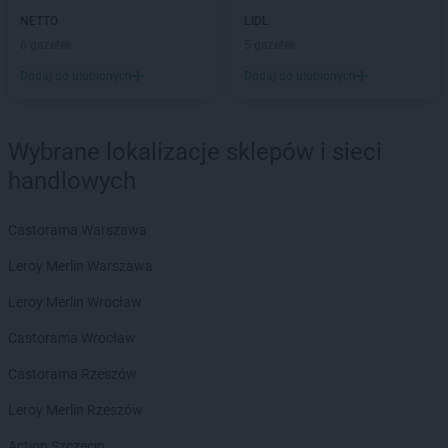
Biedronka
Czaplinek
NETTO
LIDL
Biedronka
Czapury
6 gazetek
5 gazetek
Biedronka
Czarna
Dodaj do ulubionych
Dodaj do ulubionych
Biedronka
Czarna Białostocka
Biedronka
Czarna Dąbrówka
Biedronka
Czarna Woda
Wybrane lokalizacje sklepów i sieci
Biedronka
Czarne
handlowych
Biedronka
Czarnków
Biedronka
Czarny Dunajec
Biedronka
Castorama Warszawa
Czchów
Biedronka
Czechowice-Dziedzice
Leroy Merlin Warszawa
Biedronka
Czeladź
Biedronka
Leroy Merlin Wrocław
Czemierniki
Biedronka
Czempiń
Castorama Wrocław
Biedronka
Czerniejewo
Biedronka
Castorama Rzeszów
Czernikowo
Biedronka
Czersk
Leroy Merlin Rzeszów
Biedronka
Czerwieńsk
Biedronka
Action Szczecin
Czerwińsk nad Wisłą