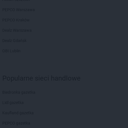
Biedronka
Czerwionka-Leszczyny
PEPCO Warszawa
Biedronka
Czerwonak
Biedronka
PEPCO Kraków
Częstochowa
Biedronka
Człopa
Dealz Warszawa
Biedronka
Człuchów
Biedronka
Dealz Gdańsk
Czosnów
Biedronka
Czyżew
OBI Lublin
Biedronka
Ćmielów
Biedronka
Ćwiklice
Popularne sieci handlowe
Biedronka
Dąbrowa Białostocka
Biedronka
Dąbrowa Biskupia
Biedronka
Dąbrowa Górnicza
Biedronka gazetka
Biedronka
Dąbrowa Rzeczycka
Lidl gazetka
Biedronka
Dąbrowa Tarnowska
Biedronka
Dąbrówka
Kaufland gazetka
Biedronka
Dąbrówka-Ług
PEPCO gazetka
Biedronka
Damasławek