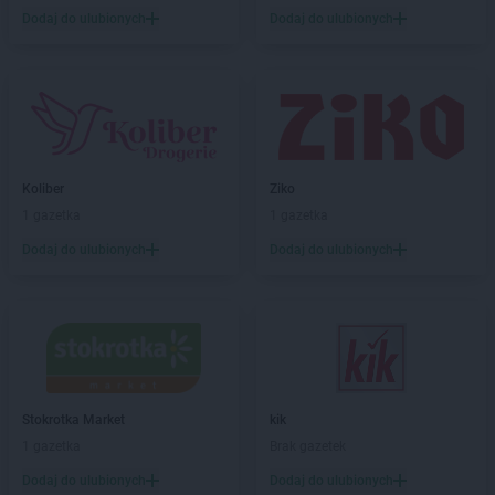
Biedronka
Bochotnica-Kolonia
Dodaj do ulubionych
Dodaj do ulubionych
Biedronka
Bodzentyn
Biedronka
Bogacica
Biedronka
Bogatynia
Biedronka
Boguchwała
Biedronka
Boguszów-Gorce
Biedronka
Bojano
Koliber
Ziko
Biedronka
Bolesławice
1 gazetka
1 gazetka
Biedronka
Bolesławiec
Biedronka
Bolków
Dodaj do ulubionych
Dodaj do ulubionych
Biedronka
Bolszewo
Biedronka
Bońki
Biedronka
Borek Wielkopolski
Biedronka
Borki
Biedronka
Borkowo
Biedronka
Borne Sulinowo
Stokrotka Market
kik
Biedronka
Borówiec
1 gazetka
Brak gazetek
Biedronka
Branice
Dodaj do ulubionych
Dodaj do ulubionych
Biedronka
Braniewo