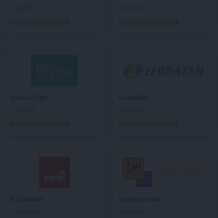
5 gazetek
3 gazetki
Biedronka
Bielsko-Biała
Biedronka
Biertowice
Dodaj do ulubionych
Dodaj do ulubionych
Biedronka
Bieruń
Biedronka
Bierutów
Biedronka
Biłgoraj
Biedronka
Biskupice
Biedronka
Biskupiec
Biedronka
Blachownia
max ELEKTRO
LEWIATAN
Biedronka
Błażowa
1 gazetka
4 gazetki
Biedronka
Błędów
Dodaj do ulubionych
Dodaj do ulubionych
Biedronka
Bliżyn
Biedronka
Błonie
Biedronka
Bobolice
Biedronka
Bobowa
Biedronka
Bobrowiec
Biedronka
Bobrowniki
Biedronka
Bochnia
POLOmarket
Drogerie Polskie
Biedronka
Bochotnica
11 gazetek
1 gazetka