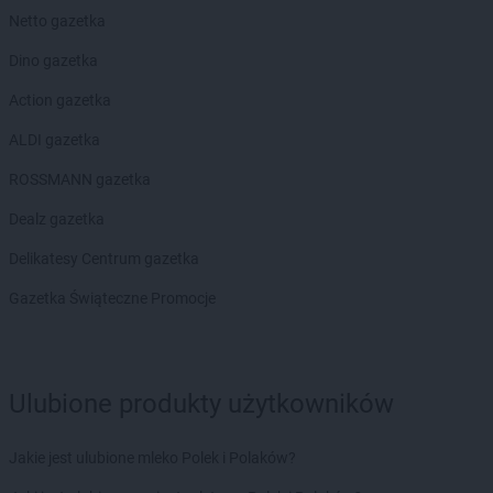
Biedronka
Darłowo
Netto gazetka
Biedronka
Dębe Wielkie
Dino gazetka
Biedronka
Dębica
Biedronka
Dęblin
Action gazetka
Biedronka
Dębnica Kaszubska
ALDI gazetka
Biedronka
Dębno
Biedronka
Dębowa
ROSSMANN gazetka
Biedronka
Dębowiec
Dealz gazetka
Biedronka
Debrzno
Biedronka
Deszczno
Delikatesy Centrum gazetka
Biedronka
Długołęka
Gazetka Świąteczne Promocje
Biedronka
Długosiodło
Biedronka
Dobczyce
Biedronka
Dobiegniew
Biedronka
Dobra
Ulubione produkty użytkowników
Biedronka
Dobrcz
Biedronka
Dobre Miasto
Jakie jest ulubione mleko Polek i Polaków?
Biedronka
Dobrodzień
Biedronka
Dobroń