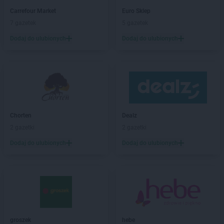
Biedronka
Biała
Carrefour Market
Euro Sklep
Biedronka
Biała Parcela
7 gazetek
5 gazetek
Biedronka
Biała Piska
Dodaj do ulubionych
Dodaj do ulubionych
Biedronka
Biała Podlaska
Biedronka
Biała Rawska
Biedronka
Białe Błota
Biedronka
Białka
Biedronka
Białka Tatrzańska
Biedronka
Białobrzegi
Biedronka
Białogard
Chorten
Dealz
Biedronka
Biały Bór
2 gazetki
2 gazetki
Biedronka
Białystok
Dodaj do ulubionych
Dodaj do ulubionych
Biedronka
Biecz
Biedronka
Biedronka
Biedronka
Biedrusko
Biedronka
Bielany Wrocławskie
Biedronka
Bielawa
Biedronka
Bielsk
groszek
hebe
Biedronka
Bielsk Podlaski