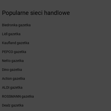
LEWIATAN
Bystrzyca Stara
LEWIATAN
Byszewo
Popularne sieci handlowe
LEWIATAN
Bytom
LEWIATAN
Bytoń
Biedronka gazetka
LEWIATAN
Cekcyn
LEWIATAN
Lidl gazetka
Cerkwica
LEWIATAN
Cewków
Kaufland gazetka
LEWIATAN
Chechło
LEWIATAN
PEPCO gazetka
Chełm
LEWIATAN
Chełm Śląski
Netto gazetka
LEWIATAN
Chełmiec
LEWIATAN
Dino gazetka
Chlewiska
LEWIATAN
Chmielek
Action gazetka
LEWIATAN
Chmielno
LEWIATAN
ALDI gazetka
Choceń
LEWIATAN
Chochołów
ROSSMANN gazetka
LEWIATAN
Chocianów
LEWIATAN
Dealz gazetka
Chodecz