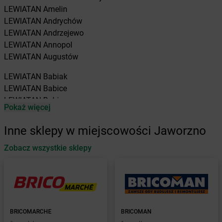
LEWIATAN
Amelin
LEWIATAN
Andrychów
LEWIATAN
Andrzejewo
LEWIATAN
Annopol
LEWIATAN
Augustów
LEWIATAN
Babiak
LEWIATAN
Babice
LEWIATAN
Babin
Pokaż więcej
LEWIATAN
Baborów
LEWIATAN
Baboszewo
Inne sklepy w miejscowości Jaworzno
LEWIATAN
Baciuty
LEWIATAN
Zobacz wszystkie sklepy
Bąkowo
LEWIATAN
Baligród
LEWIATAN
Balin
LEWIATAN
Banino
LEWIATAN
Baranowo
LEWIATAN
Barcino
BRICOMARCHE
BRICOMAN
LEWIATAN
Barczewo