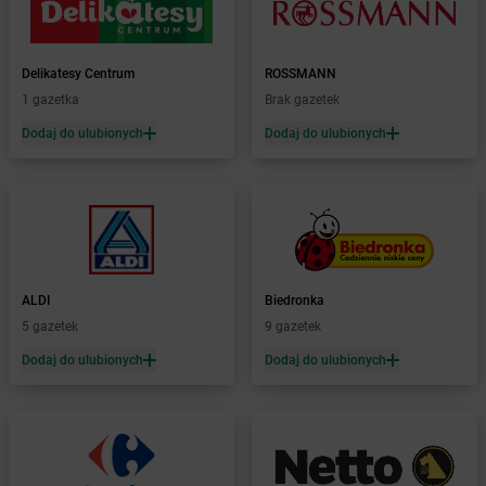
LEWIATAN
Borowe
LEWIATAN
Borowie
LEWIATAN
Borowno
Delikatesy Centrum
ROSSMANN
LEWIATAN
Borowo
1 gazetka
Brak gazetek
LEWIATAN
Borowy Młyn
LEWIATAN
Borucino
Dodaj do ulubionych
Dodaj do ulubionych
LEWIATAN
Borzęcin Mały
LEWIATAN
Bożejowice
LEWIATAN
Bożepole Wielkie
LEWIATAN
Bożewo
LEWIATAN
Bralin
LEWIATAN
Braniewo
ALDI
Biedronka
LEWIATAN
Bratkowice
5 gazetek
9 gazetek
LEWIATAN
Brenna
Dodaj do ulubionych
Dodaj do ulubionych
LEWIATAN
Brenno
LEWIATAN
Brodnica
LEWIATAN
Brodnica Górna
LEWIATAN
Brodowe Łąki
LEWIATAN
Brożec