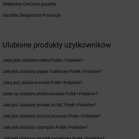
LEWIATAN
Chodów
Delikatesy Centrum gazetka
LEWIATAN
Chodzież
LEWIATAN
Gazetka Świąteczne Promocje
Choiny
LEWIATAN
Chojnów
LEWIATAN
Chorzele
LEWIATAN
Chorzenice
Ulubione produkty użytkowników
LEWIATAN
Chorzów
LEWIATAN
Choszczno
LEWIATAN
Chroberz
Jakie jest ulubione mleko Polek i Polaków?
LEWIATAN
Chromin
Jaki jest ulubiony papier toaletowy Polek i Polaków?
LEWIATAN
Chróścice
LEWIATAN
Chrośla
Jaka jest ulubiona woda Polek i Polaków?
LEWIATAN
Chrostkowo
Jakie są ulubione płatki owsiane Polek i Polaków?
LEWIATAN
Chrzanów
LEWIATAN
Chrzęsne
Jaki jest ulubiony środek do WC Polek i Polaków?
LEWIATAN
Chybie
Jaki jest ulubiony żel pod prysznic Polek i Polaków?
LEWIATAN
Ciachcin Nowy
LEWIATAN
Ciche
Jaki jest ulubiony szampon Polek i Polaków?
LEWIATAN
Cicibór Duży
Jaki jest ulubiony ręcznik papierowy Polek i Polaków?