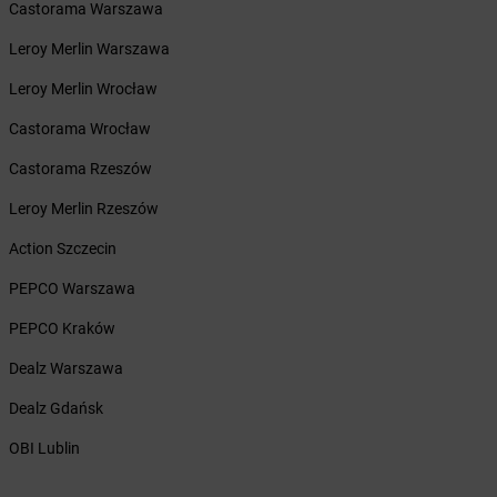
Castorama Warszawa
LEWIATAN
Budry
LEWIATAN
Budy Kozickie
Leroy Merlin Warszawa
LEWIATAN
Budzisław Kościelny
Leroy Merlin Wrocław
LEWIATAN
Budzów
LEWIATAN
Budzyń
Castorama Wrocław
LEWIATAN
Buk
Castorama Rzeszów
LEWIATAN
Buków
LEWIATAN
Bukowiec
Leroy Merlin Rzeszów
LEWIATAN
Bukowo
Action Szczecin
LEWIATAN
Bulkowo
LEWIATAN
Bulowice
PEPCO Warszawa
LEWIATAN
Burzec
PEPCO Kraków
LEWIATAN
Buśno
LEWIATAN
Bychawa
Dealz Warszawa
LEWIATAN
Bydgoszcz
Dealz Gdańsk
LEWIATAN
Bystra
LEWIATAN
Bystrzyca
OBI Lublin
LEWIATAN
Bystrzyca Kłodzka