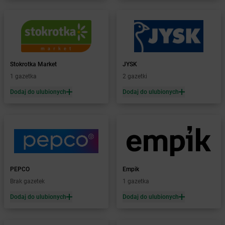
LEWIATAN
Bierzewice
LEWIATAN
Biesal
LEWIATAN
Bieżuń
LEWIATAN
Bilcza
LEWIATAN
Biłgoraj
LEWIATAN
Stokrotka Market
Biórków Wielki
JYSK
LEWIATAN
1 gazetka
Biskupice
2 gazetki
LEWIATAN
Biskupie-Kolonia
Dodaj do ulubionych
Dodaj do ulubionych
LEWIATAN
Biskupiec
LEWIATAN
Biszcza
LEWIATAN
Bisztynek
LEWIATAN
Bładnice Dolne
LEWIATAN
Błażek
LEWIATAN
Blizne
PEPCO
Empik
LEWIATAN
Bobolice
Brak gazetek
1 gazetka
LEWIATAN
Bobrek
LEWIATAN
Dodaj do ulubionych
Bobrowa
Dodaj do ulubionych
LEWIATAN
Bobrowniki
LEWIATAN
Bochnia