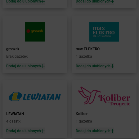
LEWIATAN
Biała Druga
Dodaj do ulubionych
Dodaj do ulubionych
LEWIATAN
Biała Piska
LEWIATAN
Biała Podlaska
LEWIATAN
Białaczów
LEWIATAN
Białka Tatrzańska
LEWIATAN
Białobłocie
LEWIATAN
Białobrzegi
groszek
max ELEKTRO
LEWIATAN
Białogóra
Brak gazetek
1 gazetka
LEWIATAN
Białopole
Dodaj do ulubionych
Dodaj do ulubionych
LEWIATAN
Biały Bór
LEWIATAN
Biały Kościół
LEWIATAN
Białystok
LEWIATAN
Bielkówko
LEWIATAN
Bielsk
LEWIATAN
Bielsko-Biała
LEWIATAN
Bieńkowice
LEWIATAN
Koliber
LEWIATAN
Bierawa
4 gazetki
1 gazetka
LEWIATAN
Biernatki
Dodaj do ulubionych
Dodaj do ulubionych
LEWIATAN
Bieruń