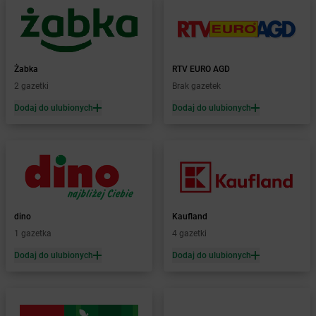
LEWIATAN
Bodzanów
LEWIATAN
Bodzechów
LEWIATAN
Bodzentyn
LEWIATAN
Bogumiłowice
Żabka
RTV EURO AGD
LEWIATAN
Bojano
2 gazetki
Brak gazetek
LEWIATAN
Bojszowy
Dodaj do ulubionych
Dodaj do ulubionych
LEWIATAN
Bolechowice
LEWIATAN
Bolesław
LEWIATAN
Bolesławiec
LEWIATAN
Bolestraszyce
LEWIATAN
Boleszkowice
LEWIATAN
Bolków
LEWIATAN
Bolszewo
dino
Kaufland
LEWIATAN
Bondyrz
1 gazetka
4 gazetki
LEWIATAN
Borki
Dodaj do ulubionych
Dodaj do ulubionych
LEWIATAN
Borki Wielkie
LEWIATAN
Boronów
LEWIATAN
Borowa