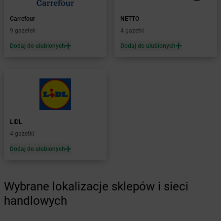
LEWIATAN
Brudzeń Duży
LEWIATAN
Brudzew
Carrefour
NETTO
LEWIATAN
Brudzowice
9 gazetek
4 gazetki
LEWIATAN
Brusy
Dodaj do ulubionych
Dodaj do ulubionych
LEWIATAN
Brwilno
LEWIATAN
Brzeg
LEWIATAN
Brzemiona
LEWIATAN
Brześć Kujawski
LEWIATAN
Brzesko
LEWIATAN
Brzeziny
LIDL
LEWIATAN
Brzeziny-Kolonia
4 gazetki
LEWIATAN
Brzeźnica
LEWIATAN
Brzeźno
Dodaj do ulubionych
LEWIATAN
Brzostowiec
LEWIATAN
Brzozie
LEWIATAN
Brzozów Stary
Wybrane lokalizacje sklepów i sieci
LEWIATAN
Brzozowica Duża
handlowych
LEWIATAN
Brzyszów
LEWIATAN
Buczkowice