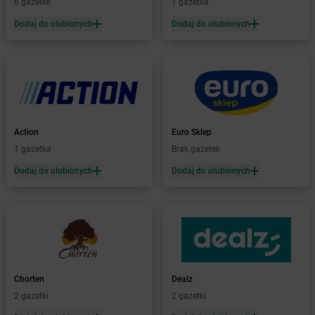
6 gazetek
1 gazetka
LEWIATAN
Bargłów Kościelny
Dodaj do ulubionych
Dodaj do ulubionych
LEWIATAN
Barlinek
LEWIATAN
Bartniczka
LEWIATAN
Bartoszyce
LEWIATAN
Barwałd Dolny
LEWIATAN
Barwice
LEWIATAN
Batorz
LEWIATAN
Bębło
Action
Euro Sklep
LEWIATAN
Będzin
1 gazetka
Brak gazetek
LEWIATAN
Bejsce
Dodaj do ulubionych
Dodaj do ulubionych
LEWIATAN
Bełk
LEWIATAN
Bełżyce
LEWIATAN
Benice
LEWIATAN
Bęsia
LEWIATAN
Bestwina
LEWIATAN
Bestwinka
Chorten
Dealz
LEWIATAN
Biadoliny Szlacheckie
2 gazetki
2 gazetki
LEWIATAN
Biała