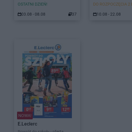
OSTATNI DZIEŃ!
DO ROZPOCZĘCIA 2 
03.08 - 08.08
37
10.08 - 22.08
NOWA!
E.Leclerc
Powrót do szkoły - oferta