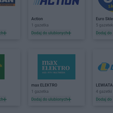
w
ROSSMANN
Ciechocinek
ROSSMANN
zcz
ROSSMANN
Cieszyn
Dziedzice
w
ROSSMANN
Czaplinek
ROSSMANN
Action
Euro Skl
zno
ROSSMANN
Czarna
ROSSMANN
1 gazetka
5 gazetek
ów
ROSSMANN
Czarna Białostocka
ROSSMANN
ch
Dodaj do ulubionych
Dodaj do
o
ROSSMANN
Debrzno
ROSSMANN
 Bankowe
ROSSMANN
Dobczyce
ROSSMANN
elkie
ROSSMANN
Dobiegniew
ROSSMANN
ROSSMANN
Dobra
ROSSMANN
ROSSMANN
Dobre Miasto
ROSSMANN
ROSSMANN
Dobrzyń nad Wisłą
ROSSMANN
max ELEKTRO
LEWIAT
1 gazetka
4 gazetki
yce
ROSSMANN
Gołków
ROSSMANN
ch
Dodaj do ulubionych
Dodaj do
azy
ROSSMANN
Gołkowice
ROSSMANN
ca
ROSSMANN
Golub-Dobrzyń
ROSSMANN