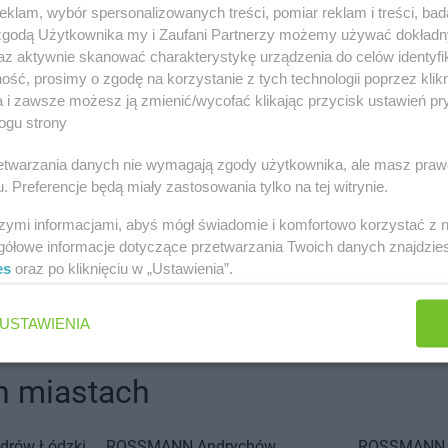
klam, wybór spersonalizowanych treści, pomiar reklam i treści, bad
 zgodą Użytkownika my i Zaufani Partnerzy możemy używać dokład
az aktywnie skanować charakterystykę urządzenia do celów identyfi
ść, prosimy o zgodę na korzystanie z tych technologii poprzez klikn
a i zawsze możesz ją zmienić/wycofać klikając przycisk ustawień pr
ogu strony
rzetwarzania danych nie wymagają zgody użytkownika, ale masz praw
. Preferencje będą miały zastosowania tylko na tej witrynie.
 4
szymi informacjami, abyś mógł świadomie i komfortowo korzystać z
gółowe informacje dotyczące przetwarzania Twoich danych znajdzi
es
oraz po kliknięciu w „Ustawienia”.
USTAWIENIA
 miastach
drów Łódzki
ROSSMANN
Andrychów
ROSSMANN