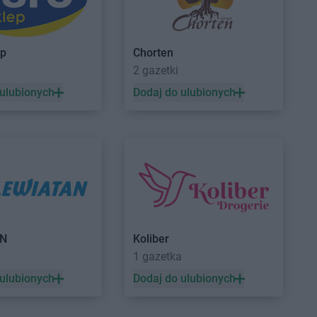
Czechowice-
Leszczyny
ROSSMANN
Częstochowa
Czeladź
ROSSMANN
Człuchów
ep
Chorten
Czernichów
2 gazetki
Czerniejewo
 ulubionych
Dodaj do ulubionych
Drawsko Pomorskie
ROSSMANN
Dzierzgoń
Drezdenko
ROSSMANN
Dzierżoniów
Drobin
Duszniki-Zdrój
Dynów
Działdowo
AN
Koliber
1 gazetka
Gorzyce
ROSSMANN
Grodzisk
 ulubionych
Dodaj do ulubionych
Gościcino
Wielkopolski
Gostyń
ROSSMANN
Grójec