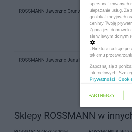
spersonalizowanych re
ulepszanie usług. Za
ROSSMANN
Jaworzno
Grunwaldzka 59
geolokalizacyjnych or
cenimy Twoją prywatno
Zgoda jest dobrowoln
się w lewym dolnym r
. Niektóre rodzaje p
takiemu przetwarzaniu
ROSSMANN
Jaworzno
Jana Kantego Steczkowskiego
Zapoznaj się z poniż
internetowych. Szcze
Prywatności
i
Cooki
PARTNERZY
Sklepy ROSSMANN w innych
ROSSMANN
Aleksandrów
ROSSMANN
Aleksan