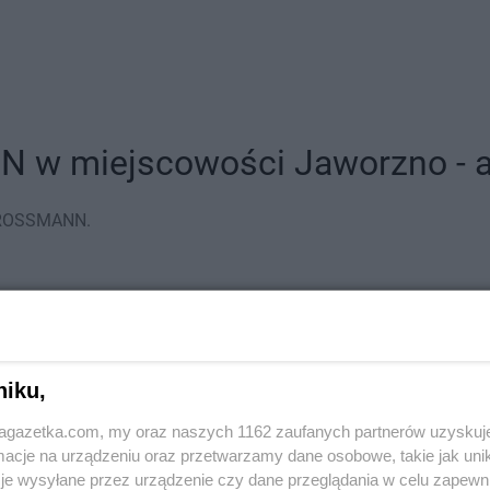
 w miejscowości Jaworzno - ad
y ROSSMANN.
niku,
jagazetka.com, my oraz naszych 1162 zaufanych partnerów uzyskuj
cje na urządzeniu oraz przetwarzamy dane osobowe, takie jak unika
je wysyłane przez urządzenie czy dane przeglądania w celu zapewn