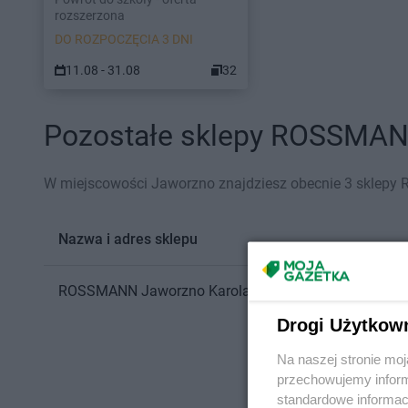
rozszerzona
DO ROZPOCZĘCIA 3 DNI
11.08 - 31.08
32
Pozostałe sklepy ROSSMANN
W miejscowości Jaworzno znajdziesz obecnie 3 sklep
Nazwa i adres sklepu
ROSSMANN
Jaworzno
Karola Olszewskiego 2a
Drogi Użytkow
Na naszej stronie mo
przechowujemy informa
standardowe informac