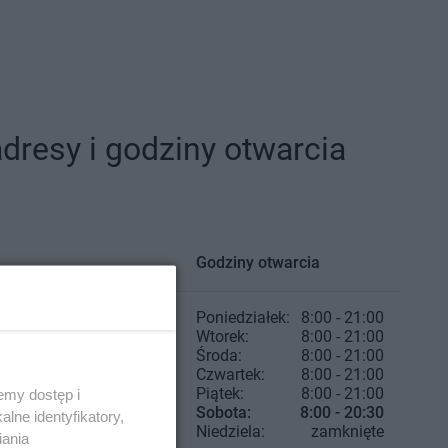
resy i godziny otwarcia
Godziny otwarcia
Poniedziałek:
8:00 - 21:00
Wtorek:
8:00 - 21:00
Środa:
8:00 - 21:00
Czwartek:
8:00 - 21:00
Piątek:
8:00 - 21:00
emy dostęp i
Sobota:
8:00 - 20:30
lne identyfikatory,
Niedziela:
zamknięte
iania