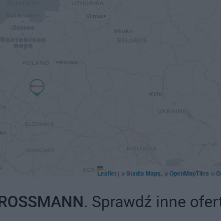
Leaflet
Stadia Maps
OpenMapTiles
O
|
©
, ©
©
ROSSMANN
. Sprawdź inne ofer