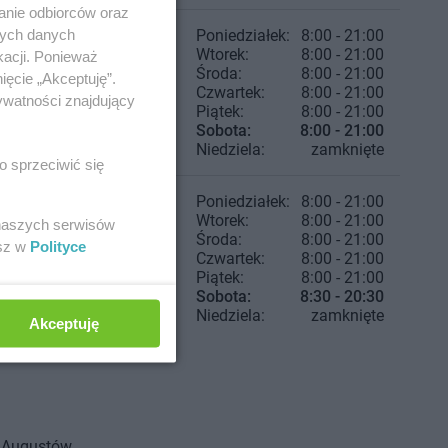
anie odbiorców oraz
nych danych
Poniedziałek:
8:00 - 21:00
Wtorek:
8:00 - 21:00
kacji. Ponieważ
Środa:
8:00 - 21:00
ięcie „Akceptuję”.
Czwartek:
8:00 - 21:00
ywatności znajdujący
Piątek:
8:00 - 21:00
Sobota:
8:00 - 21:00
Niedziela:
zamknięte
o sprzeciwić się
Poniedziałek:
8:00 - 21:00
Wtorek:
8:00 - 21:00
 naszych serwisów
Środa:
8:00 - 21:00
esz w
Polityce
Czwartek:
8:00 - 21:00
Piątek:
8:00 - 21:00
Sobota:
8:30 - 20:30
Niedziela:
zamknięte
Akceptuję
Augustów