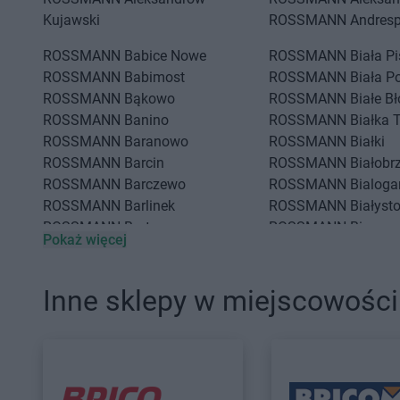
Kujawski
ROSSMANN
Andresp
ROSSMANN
Babice Nowe
ROSSMANN
Biała P
ROSSMANN
Babimost
ROSSMANN
Biała P
ROSSMANN
Bąkowo
ROSSMANN
Białe Bł
ROSSMANN
Banino
ROSSMANN
Białka 
ROSSMANN
Baranowo
ROSSMANN
Białki
ROSSMANN
Barcin
ROSSMANN
Białobr
ROSSMANN
Barczewo
ROSSMANN
Bialoga
ROSSMANN
Barlinek
ROSSMANN
Białyst
ROSSMANN
Bartoszyce
ROSSMANN
Biecz
Pokaż więcej
ROSSMANN
Barwice
ROSSMANN
Biedrus
ROSSMANN
Będzin
ROSSMANN
Bielany
ROSSMANN
Bełchatów
ROSSMANN
Bielawa
Inne sklepy w miejscowośc
ROSSMANN
Bełżyce
ROSSMANN
Bielsk 
ROSSMANN
CH
ROSSMANN
Chodzi
ROSSMANN
Chełm
ROSSMANN
Chojna
ROSSMANN
Chełmek
ROSSMANN
Chojnic