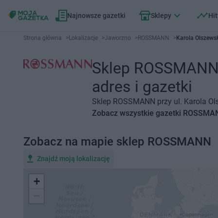
Najnowsze gazetki
Sklepy
Hit
Strona główna
>
Lokalizacje
>
Jaworzno
>
ROSSMANN
>
Karola Olszews
Sklep ROSSMANN J
adres i gazetki
Sklep ROSSMANN przy ul. Karola Ols
Zobacz wszystkie gazetki ROSSMA
Zobacz na mapie sklep ROSSMANN
Znajdź moją lokalizację
+
−