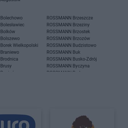
Bolechowo
ROSSMANN
Brzeszcze
Bolesławiec
ROSSMANN
Brzeziny
Bolków
ROSSMANN
Brzostek
Bolszewo
ROSSMANN
Brzozów
Borek Wielkopolski
ROSSMANN
Budzistowo
Braniewo
ROSSMANN
Buk
Brodnica
ROSSMANN
Busko-Zdrój
Brusy
ROSSMANN
Byczyna
Brwinów
ROSSMANN
Bydgoszcz
Brzeg
ROSSMANN
Bystrzyca Kłodzka
Brzeg Dolny
ROSSMANN
Bytom
Brześć Kujawski
ROSSMANN
Bytom Odrzański
Brzesko
ROSSMANN
Bytów
Czarne
ROSSMANN
Czernikowo
Czarnków
ROSSMANN
Czersk
Czchów
ROSSMANN
Czerwionka-