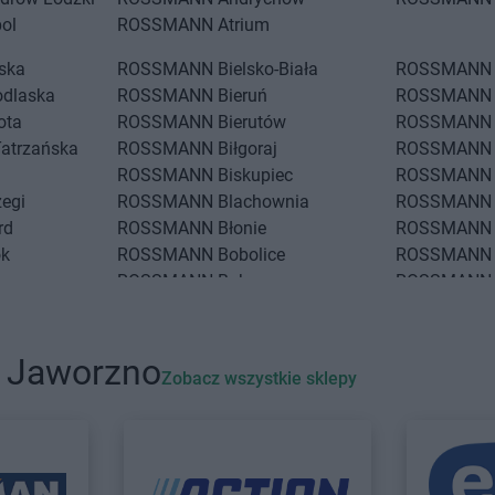
ol
ROSSMANN
Atrium
iska
ROSSMANN
Bielsko-Biała
ROSSMANN
odlaska
ROSSMANN
Bieruń
ROSSMANN
ota
ROSSMANN
Bierutów
ROSSMANN
Tatrzańska
ROSSMANN
Biłgoraj
ROSSMANN
ROSSMANN
Biskupiec
ROSSMANN
zegi
ROSSMANN
Blachownia
ROSSMANN
rd
ROSSMANN
Błonie
ROSSMANN
ok
ROSSMANN
Bobolice
ROSSMANN
ROSSMANN
Bobowa
ROSSMANN
ko
ROSSMANN
Bochnia
ROSSMANN
 Wrocławskie
ROSSMANN
Bogatynia
ROSSMANN
ROSSMANN
Boguchwała
ROSSMANN
i Jaworzno
Zobacz wszystkie sklepy
Podlaski
ROSSMANN
Boguszów-Gorce
ROSSMANN
eż
ROSSMANN
Chwaszczyno
ROSSMANN
ROSSMANN
Ciechanów
ROSSMANN
e
ROSSMANN
Ciechanowiec
ROSSMANN