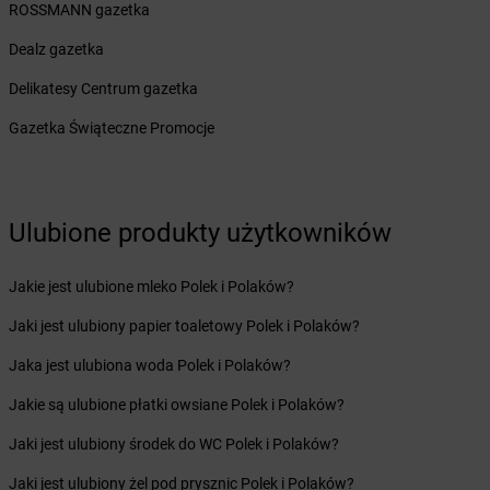
Żabka
Bieruń
ROSSMANN gazetka
Żabka
Biery
Dealz gazetka
Żabka
Bieżuń
Żabka
Bilcza
Delikatesy Centrum gazetka
Żabka
Biłgoraj
Gazetka Świąteczne Promocje
Żabka
Biórków Mały
Żabka
Biskupice
Żabka
Biskupiec
Żabka
Biskupów
Ulubione produkty użytkowników
Żabka
Blachownia
Żabka
Błażejewo
Jakie jest ulubione mleko Polek i Polaków?
Żabka
Błażowa
Żabka
Blizne Łaszczyńskiego
Jaki jest ulubiony papier toaletowy Polek i Polaków?
Żabka
Bliżyn
Jaka jest ulubiona woda Polek i Polaków?
Żabka
Blok Dobryszyce
Żabka
Błonie
Jakie są ulubione płatki owsiane Polek i Polaków?
Żabka
Bobolice
Jaki jest ulubiony środek do WC Polek i Polaków?
Żabka
Bobolin
Żabka
Bobowa
Jaki jest ulubiony żel pod prysznic Polek i Polaków?