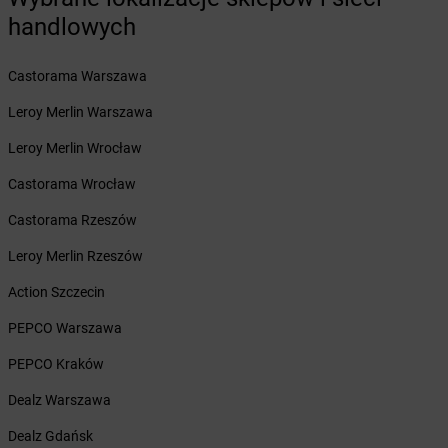
Żabka
Barwice
handlowych
Żabka
Bażanowice
Żabka
Bęczków
Castorama Warszawa
Żabka
Będzin
Żabka
Bełchatów
Leroy Merlin Warszawa
Żabka
Bełsznica
Leroy Merlin Wrocław
Żabka
Bełżyce
Żabka
Bestwina
Castorama Wrocław
Żabka
Bestwinka
Castorama Rzeszów
Żabka
Bezrzecze
Żabka
BG1
Leroy Merlin Rzeszów
Żabka
Biała
Action Szczecin
Żabka
Biała Druga
Żabka
Biała Piska
PEPCO Warszawa
Żabka
Biała Podlaska
PEPCO Kraków
Żabka
Biała Rawska
Żabka
Białe Błota
Dealz Warszawa
Żabka
Białka
Dealz Gdańsk
Żabka
Białka Tatrzańska