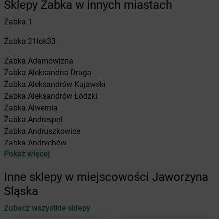
Sklepy Żabka w innych miastach
Żabka
1
Żabka
21lok33
Żabka
Adamowizna
Żabka
Aleksandria Druga
Żabka
Aleksandrów Kujawski
Żabka
Aleksandrów Łódzki
Żabka
Alwernia
Żabka
Andrespol
Żabka
Andruszkowice
Żabka
Andrychów
Pokaż więcej
Żabka
Antonie
Żabka
Augustów
Inne sklepy w miejscowości Jaworzyna
Żabka
Automat
Śląska
Żabka
Babica
Zobacz wszystkie sklepy
Żabka
Babice Nowe