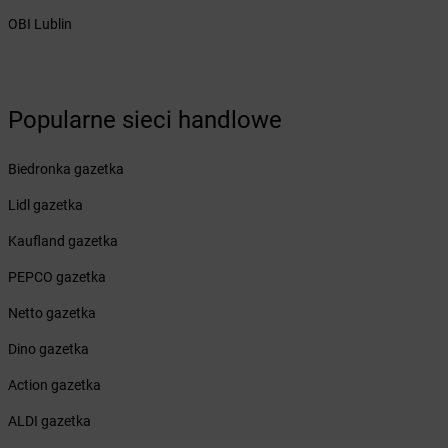
Żabka
Białobrzegi
OBI Lublin
Żabka
Białogard
Żabka
Białogóra
Żabka
Białośliwie
Popularne sieci handlowe
Żabka
Białowieża
Żabka
Biały Dunajec
Żabka
Białystok
Biedronka gazetka
Żabka
Bibice
Lidl gazetka
Żabka
Biczyce Dolne
Żabka
Biecz
Kaufland gazetka
Żabka
Biedrusko
PEPCO gazetka
Żabka
Bielany Wrocławskie
Żabka
Bielawa
Netto gazetka
Żabka
Bielsk
Dino gazetka
Żabka
Bielsk Podlaski
Żabka
Bielsko
Action gazetka
Żabka
Bielsko-Biała
ALDI gazetka
Żabka
Bieniewice