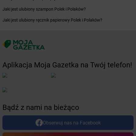
Żabka
Bobrek
Jaki jest ulubiony szampon Polek i Polaków?
Żabka
Bobrowniki
Żabka
Bochnia
Jaki jest ulubiony ręcznik papierowy Polek i Polaków?
Żabka
Bodzechów
Żabka
Bodzentyn
Żabka
Bogatki
Żabka
Bogatynia
Żabka
Bogdaniec
Żabka
Bogdanowo
Aplikacja Moja Gazetka na Twój telefon!
Żabka
Boguchwała
Żabka
Boguchwałowice
Żabka
Boguszów-Gorce
Żabka
Boguszyce
Żabka
Bohater
Żabka
Bojano
Bądź z nami na bieżąco
Żabka
Bojszowy
Żabka
Bolechowo
Obserwuj nas na Facebook
Żabka
Bolęcin
Żabka
Bolesław