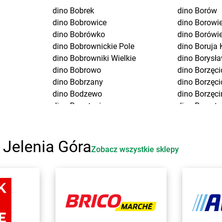
dino
Bobrek
dino
Borów
dino
Bobrowice
dino
Borowi
dino
Bobrówko
dino
Borówi
dino
Bobrownickie Pole
dino
Boruja 
dino
Bobrowniki Wielkie
dino
Borysła
dino
Bobrowo
dino
Borzęci
dino
Bobrzany
dino
Borzęci
dino
Bodzewo
dino
Borzęci
dino
Bogatynia
dino
Borzyt
dino
Bogucice
dino
Boszko
dino
Boguszów-Gorce
dino
Bożejo
dino
Boguszyce
dino
Bożnó
 Jelenia Góra
Zobacz wszystkie sklepy
dino
Boguty-Żurawie
dino
Branice
dino
Bojadła
dino
Branie
dino
Bojano
dino
Brańsz
dino
Bojszowy
dino
Braszo
uga
dino
Bolesław
dino
Bratian
dino
Bolesławice
dino
Brdów