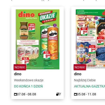
NOWA!
NOWA!
dino
dino
Weekendowe okazje
Najbliżej Ciebie
DO KOŃCA 1 DZIEŃ
AKTUALNA GAZETK
07.08 - 08.08
7
05.08 - 11.08