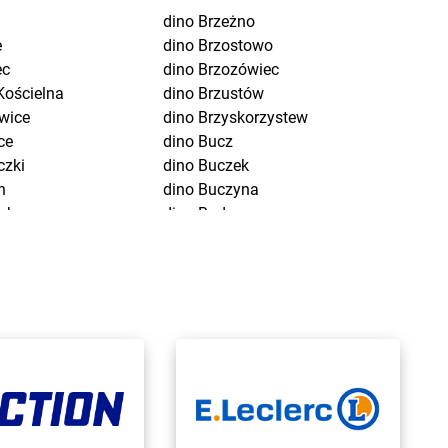
dino
Brzeżno
e
dino
Brzostowo
ec
dino
Brzozówiec
Kościelna
dino
Brzustów
wice
dino
Brzyskorzystew
ce
dino
Bucz
czki
dino
Buczek
n
dino
Buczyna
uchom
dino
Budowo
wo-Letnisko
dino
Budzisław Kościelny
wice
dino
Budziszewice
w
dino
Budzów
dino
Budzyń
wo
dino
Bukowice
czyk
dino
Bukowiec
wice
dino
Bukówiec Górny
dino
Bukownica
dino
Bulkowo-Kolonia