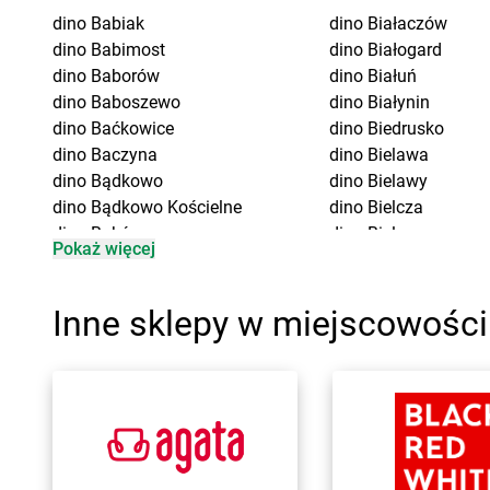
dino
Babiak
dino
Białaczów
dino
Babimost
dino
Białogard
dino
Baborów
dino
Białuń
dino
Baboszewo
dino
Białynin
dino
Baćkowice
dino
Biedrusko
dino
Baczyna
dino
Bielawa
dino
Bądkowo
dino
Bielawy
dino
Bądkowo Kościelne
dino
Bielcza
dino
Bąków
dino
Bielewo
Pokaż więcej
dino
Banie
dino
Bielice
dino
Baranów
dino
Bielsk
dino
Baranowo
dino
Bielsk Podlaski
Inne sklepy w miejscowości
dino
Barcin
dino
Bieniewice
dino
Barczewo
dino
Bieruń
dino
Barkowo
dino
Bierutów
dino
Barlinek
dino
Bierzglinek
dino
Bartniczka
dino
Bierzwienna Dł
dino
Baruchowo
dino
Bierzwnik