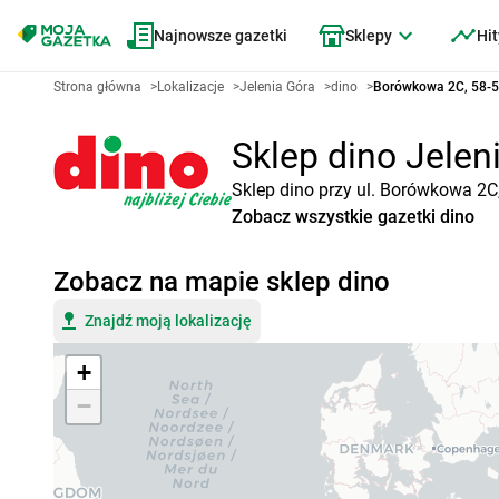
Najnowsze gazetki
Sklepy
Hit
Strona główna
>
Lokalizacje
>
Jelenia Góra
>
dino
>
Borówkowa 2C, 58-5
Sklep dino Jelen
Sklep dino przy ul. Borówkowa 2C
Zobacz wszystkie gazetki dino
Zobacz na mapie sklep dino
Znajdź moją lokalizację
+
−