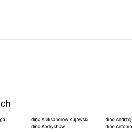
ach
uga
dino
Aleksandrów Kujawski
dino
Andrze
dino
Andrychów
dino
Antoni