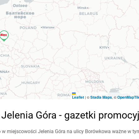
Leaflet
Stadia Maps
OpenMapTil
|
©
, ©
elenia Góra - gazetki promocy
 w miejscowości Jelenia Góra na ulicy Borówkowa ważne w tym t