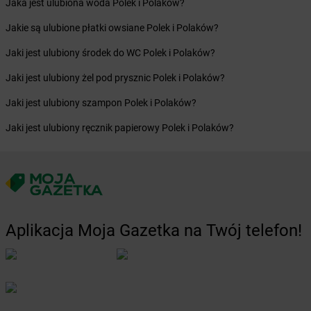
Jaka jest ulubiona woda Polek i Polaków?
Żabka
Bodzechów
Jakie są ulubione płatki owsiane Polek i Polaków?
Żabka
Bodzentyn
Żabka
Bogatki
Jaki jest ulubiony środek do WC Polek i Polaków?
Żabka
Bogatynia
Jaki jest ulubiony żel pod prysznic Polek i Polaków?
Żabka
Bogdaniec
Żabka
Bogdanowo
Jaki jest ulubiony szampon Polek i Polaków?
Żabka
Boguchwała
Jaki jest ulubiony ręcznik papierowy Polek i Polaków?
Żabka
Boguchwałowice
Żabka
Boguszów-Gorce
Żabka
Boguszyce
Żabka
Bohater
Żabka
Bojano
Żabka
Bojszowy
Aplikacja Moja Gazetka na Twój telefon!
Żabka
Bolechowo
Żabka
Bolęcin
Żabka
Bolesław
Żabka
Bolesławiec
Żabka
Bolewice