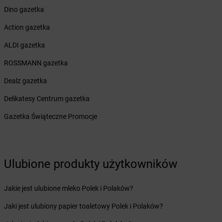
Żabka
Bilcza
Dino gazetka
Żabka
Biłgoraj
Action gazetka
Żabka
Biórków Mały
Żabka
Biskupice
ALDI gazetka
Żabka
Biskupiec
ROSSMANN gazetka
Żabka
Biskupów
Żabka
Blachownia
Dealz gazetka
Żabka
Błażejewo
Delikatesy Centrum gazetka
Żabka
Błażowa
Żabka
Blizne Łaszczyńskiego
Gazetka Świąteczne Promocje
Żabka
Bliżyn
Żabka
Blok Dobryszyce
Żabka
Błonie
Żabka
Ulubione produkty użytkowników
Bobolice
Żabka
Bobolin
Żabka
Bobowa
Jakie jest ulubione mleko Polek i Polaków?
Żabka
Bobrek
Jaki jest ulubiony papier toaletowy Polek i Polaków?
Żabka
Bobrowniki
Żabka
Bochnia