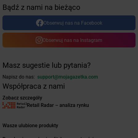
Żabka
Bolków
Bądź z nami na bieżąco
Żabka
Bolszewo
Żabka
Bońki
Obserwuj nas na Facebook
Żabka
Borawe
Żabka
Borek Stary
Żabka
Borek Wielkopolski
Obserwuj nas na Instagram
Żabka
Borkowo
Żabka
Borne Sulinowo
Żabka
Boronów
Masz sugestie lub pytania?
Żabka
Borowa
Żabka
Borowianka
Napisz do nas:
support@mojagazetka.com
Żabka
Borówiec
Współpraca z nami
Żabka
Borówno
Zobacz szczegóły
Żabka
Borowo
Retail Radar – analiza rynku
Żabka
Boruja Kościelna
Żabka
Borzęcin Duży
Żabka
Borzygniew
Wasze ulubione produkty
Żabka
Borzytuchom
Żabka
Boża Wola