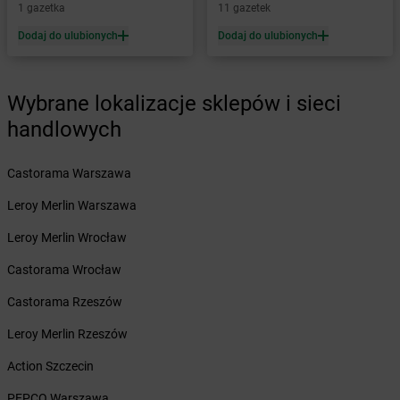
1 gazetka
11 gazetek
Żabka
Będzin
Dodaj do ulubionych
Dodaj do ulubionych
Żabka
Bełchatów
Żabka
Bełsznica
Żabka
Bełżyce
Wybrane lokalizacje sklepów i sieci
Żabka
Bestwina
handlowych
Żabka
Bestwinka
Żabka
Bezrzecze
Żabka
BG1
Castorama Warszawa
Żabka
Biała
Leroy Merlin Warszawa
Żabka
Biała Druga
Żabka
Biała Piska
Leroy Merlin Wrocław
Żabka
Biała Podlaska
Castorama Wrocław
Żabka
Biała Rawska
Żabka
Białe Błota
Castorama Rzeszów
Żabka
Białka
Leroy Merlin Rzeszów
Żabka
Białka Tatrzańska
Żabka
Białobrzegi
Action Szczecin
Żabka
Białogard
PEPCO Warszawa