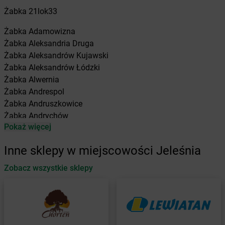
Żabka
21lok33
Żabka
Adamowizna
Żabka
Aleksandria Druga
Żabka
Aleksandrów Kujawski
Żabka
Aleksandrów Łódzki
Żabka
Alwernia
Żabka
Andrespol
Żabka
Andruszkowice
Żabka
Andrychów
Pokaż więcej
Żabka
Antonie
Żabka
Augustów
Inne sklepy w miejscowości Jeleśnia
Żabka
Automat
Zobacz wszystkie sklepy
Żabka
Babica
Żabka
Babice Nowe
Żabka
Babimost
Żabka
Baborów
Żabka
Baboszewo