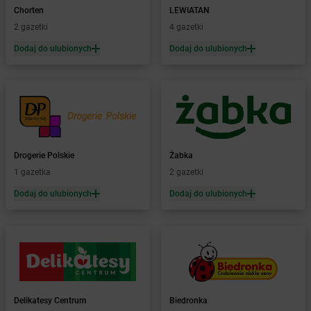
Żabka
Bachowice
Chorten
LEWIATAN
Żabka
Bądkowo
2 gazetki
4 gazetki
Żabka
Bąków
Dodaj do ulubionych
Dodaj do ulubionych
Żabka
Bałtów
Żabka
Banino
Żabka
Baniocha
Żabka
Baranowo
Żabka
Barcin
Żabka
Barczewo
Drogerie Polskie
Żabka
Żabka
Bardo
1 gazetka
2 gazetki
Żabka
Barlinek
Żabka
Barniewice
Dodaj do ulubionych
Dodaj do ulubionych
Żabka
Bartąg
Żabka
Bartoszyce
Żabka
Baruchowo
Żabka
Barwałd Średni
Żabka
Barwice
Żabka
Bażanowice
Delikatesy Centrum
Biedronka
Żabka
Bęczków