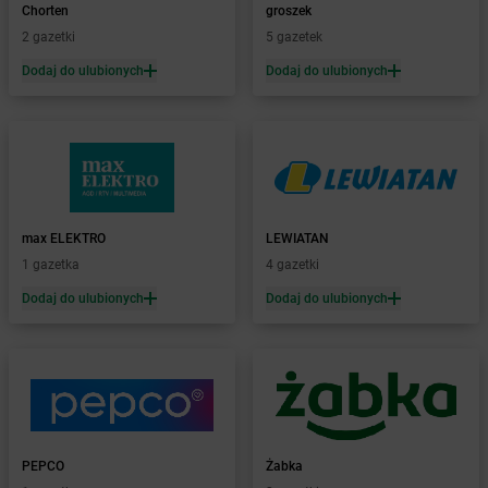
Żabka
Bachowice
Chorten
groszek
Żabka
Bądkowo
2 gazetki
5 gazetek
Żabka
Bąków
Dodaj do ulubionych
Dodaj do ulubionych
Żabka
Bałtów
Żabka
Banino
Żabka
Baniocha
Żabka
Baranowo
Żabka
Barcin
Żabka
Barczewo
max ELEKTRO
LEWIATAN
Żabka
Bardo
1 gazetka
4 gazetki
Żabka
Barlinek
Żabka
Barniewice
Dodaj do ulubionych
Dodaj do ulubionych
Żabka
Bartąg
Żabka
Bartoszyce
Żabka
Baruchowo
Żabka
Barwałd Średni
Żabka
Barwice
Żabka
Bażanowice
PEPCO
Żabka
Żabka
Bęczków