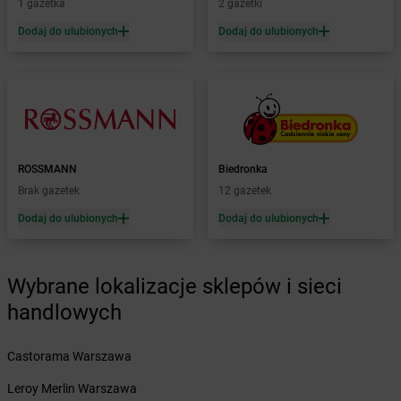
1 gazetka
2 gazetki
Żabka
Będzin
Dodaj do ulubionych
Dodaj do ulubionych
Żabka
Bełchatów
Żabka
Bełsznica
Żabka
Bełżyce
Żabka
Bestwina
Żabka
Bestwinka
Żabka
Bezrzecze
Żabka
BG1
ROSSMANN
Biedronka
Żabka
Biała
Brak gazetek
12 gazetek
Żabka
Biała Druga
Dodaj do ulubionych
Dodaj do ulubionych
Żabka
Biała Piska
Żabka
Biała Podlaska
Żabka
Biała Rawska
Wybrane lokalizacje sklepów i sieci
Żabka
Białe Błota
handlowych
Żabka
Białka
Żabka
Białka Tatrzańska
Castorama Warszawa
Żabka
Białobrzegi
Żabka
Białogard
Leroy Merlin Warszawa