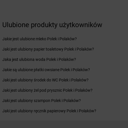
Żabka
Bodzechów
Żabka
Bodzentyn
Żabka
Bogatki
Ulubione produkty użytkowników
Żabka
Bogatynia
Żabka
Bogdaniec
Żabka
Jakie jest ulubione mleko Polek i Polaków?
Bogdanowo
Żabka
Boguchwała
Jaki jest ulubiony papier toaletowy Polek i Polaków?
Żabka
Boguchwałowice
Żabka
Jaka jest ulubiona woda Polek i Polaków?
Boguszów-Gorce
Żabka
Boguszyce
Jakie są ulubione płatki owsiane Polek i Polaków?
Żabka
Bohater
Żabka
Jaki jest ulubiony środek do WC Polek i Polaków?
Bojano
Żabka
Bojszowy
Jaki jest ulubiony żel pod prysznic Polek i Polaków?
Żabka
Bolechowo
Żabka
Jaki jest ulubiony szampon Polek i Polaków?
Bolęcin
Żabka
Bolesław
Jaki jest ulubiony ręcznik papierowy Polek i Polaków?
Żabka
Bolesławiec
Żabka
Bolewice