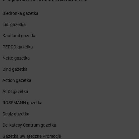
Żabka
Bilcza
Żabka
Biłgoraj
Biedronka gazetka
Żabka
Biórków Mały
Lidl gazetka
Żabka
Biskupice
Żabka
Biskupiec
Kaufland gazetka
Żabka
Biskupów
PEPCO gazetka
Żabka
Blachownia
Żabka
Błażejewo
Netto gazetka
Żabka
Błażowa
Dino gazetka
Żabka
Blizne Łaszczyńskiego
Żabka
Bliżyn
Action gazetka
Żabka
Blok Dobryszyce
ALDI gazetka
Żabka
Błonie
Żabka
Bobolice
ROSSMANN gazetka
Żabka
Bobolin
Dealz gazetka
Żabka
Bobowa
Żabka
Bobrek
Delikatesy Centrum gazetka
Żabka
Bobrowniki
Gazetka Świąteczne Promocje
Żabka
Bochnia