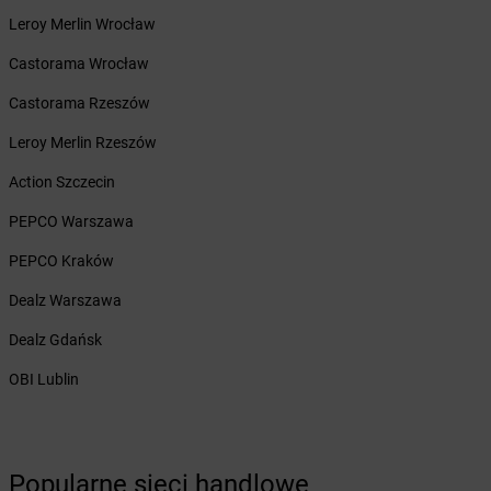
Żabka
Białogóra
Leroy Merlin Wrocław
Żabka
Białośliwie
Żabka
Białowieża
Castorama Wrocław
Żabka
Biały Dunajec
Castorama Rzeszów
Żabka
Białystok
Żabka
Bibice
Leroy Merlin Rzeszów
Żabka
Biczyce Dolne
Action Szczecin
Żabka
Biecz
Żabka
Biedrusko
PEPCO Warszawa
Żabka
Bielany Wrocławskie
PEPCO Kraków
Żabka
Bielawa
Żabka
Bielsk
Dealz Warszawa
Żabka
Bielsk Podlaski
Dealz Gdańsk
Żabka
Bielsko
Żabka
Bielsko-Biała
OBI Lublin
Żabka
Bieniewice
Żabka
Bieruń
Żabka
Biery
Żabka
Bieżuń
Popularne sieci handlowe