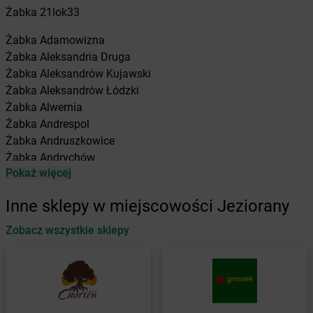
Żabka
21lok33
Żabka
Adamowizna
Żabka
Aleksandria Druga
Żabka
Aleksandrów Kujawski
Żabka
Aleksandrów Łódzki
Żabka
Alwernia
Żabka
Andrespol
Żabka
Andruszkowice
Żabka
Andrychów
Pokaż więcej
Żabka
Antonie
Żabka
Augustów
Inne sklepy w miejscowości Jeziorany
Żabka
Automat
Zobacz wszystkie sklepy
Żabka
Babica
Żabka
Babice Nowe
Żabka
Babimost
Żabka
Baborów
Żabka
Baboszewo