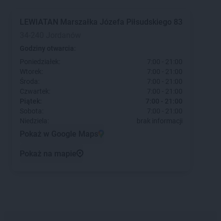
LEWIATAN
Marszałka Józefa Piłsudskiego 83
34-240 Jordanów
Godziny otwarcia:
Poniedziałek:
7:00 - 21:00
Wtorek:
7:00 - 21:00
Środa:
7:00 - 21:00
Czwartek:
7:00 - 21:00
Piątek:
7:00 - 21:00
Sobota:
7:00 - 21:00
Niedziela:
brak informacji
Pokaż w Google Maps
Pokaż na mapie