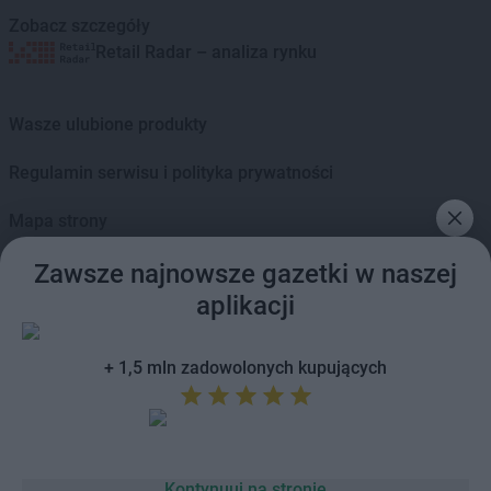
LEWIATAN
Budy Kozickie
Zobacz szczegóły
LEWIATAN
Budzisław Kościelny
Retail Radar – analiza rynku
LEWIATAN
Budzów
LEWIATAN
Budzyń
Wasze ulubione produkty
LEWIATAN
Buk
LEWIATAN
Buków
Regulamin serwisu i polityka prywatności
LEWIATAN
Bukowiec
LEWIATAN
Bukowo
Mapa strony
LEWIATAN
Bulkowo
LEWIATAN
Bulowice
Zawsze najnowsze gazetki w naszej
Wszystkie miasta z lokalizacjami sklepów
LEWIATAN
Burzec
aplikacji
LEWIATAN
Buśno
LEWIATAN
Bychawa
LEWIATAN
Bydgoszcz
+ 1,5 mln zadowolonych kupujących
Polska
Czechy
Ukraina
Litwa
Słowacja
Rumunia
LEWIATAN
Bystra
LEWIATAN
Bystrzyca
LEWIATAN
Bystrzyca Kłodzka
LEWIATAN
Bystrzyca Stara
©
2026
Moja Gazetka Sp. z o.o.
Kontynuuj na stronie