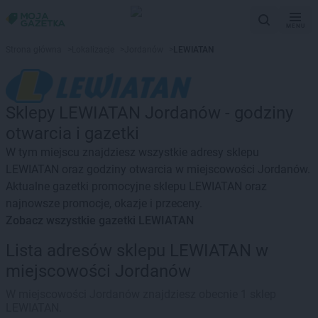
MENU
Strona główna
>
Lokalizacje
>
Jordanów
>
LEWIATAN
Sklepy LEWIATAN Jordanów - godziny
otwarcia i gazetki
W tym miejscu znajdziesz wszystkie adresy sklepu
LEWIATAN oraz godziny otwarcia w miejscowości Jordanów.
Aktualne gazetki promocyjne sklepu LEWIATAN oraz
najnowsze promocje, okazje i przeceny.
Zobacz wszystkie gazetki LEWIATAN
Lista adresów sklepu LEWIATAN w
miejscowości Jordanów
W miejscowości Jordanów znajdziesz obecnie 1 sklep
LEWIATAN.