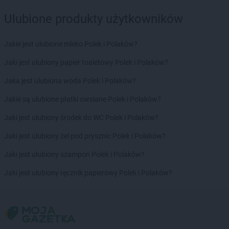
LEWIATAN
Borowie
LEWIATAN
Borowno
Ulubione produkty użytkowników
LEWIATAN
Borowo
LEWIATAN
Borowy Młyn
Jakie jest ulubione mleko Polek i Polaków?
LEWIATAN
Borucino
Jaki jest ulubiony papier toaletowy Polek i Polaków?
LEWIATAN
Borzęcin Mały
LEWIATAN
Bożejowice
Jaka jest ulubiona woda Polek i Polaków?
LEWIATAN
Bożepole Wielkie
Jakie są ulubione płatki owsiane Polek i Polaków?
LEWIATAN
Bożewo
LEWIATAN
Bralin
Jaki jest ulubiony środek do WC Polek i Polaków?
LEWIATAN
Braniewo
Jaki jest ulubiony żel pod prysznic Polek i Polaków?
LEWIATAN
Bratkowice
LEWIATAN
Brenna
Jaki jest ulubiony szampon Polek i Polaków?
LEWIATAN
Brenno
Jaki jest ulubiony ręcznik papierowy Polek i Polaków?
LEWIATAN
Brodnica
LEWIATAN
Brodnica Górna
LEWIATAN
Brodowe Łąki
LEWIATAN
Brożec
LEWIATAN
Brudzeń Duży