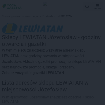
MENU
Strona główna
>
Lokalizacje
>
Józefosław
>
LEWIATAN
Sklepy LEWIATAN Józefosław - godziny
otwarcia i gazetki
W tym miejscu znajdziesz wszystkie adresy sklepu
LEWIATAN oraz godziny otwarcia w miejscowości
Józefosław. Aktualne gazetki promocyjne sklepu LEWIATAN
oraz najnowsze promocje, okazje i przeceny.
Zobacz wszystkie gazetki LEWIATAN
Lista adresów sklepu LEWIATAN w
miejscowości Józefosław
W miejscowości Józefosław znajdziesz obecnie 1 sklep
LEWIATAN.