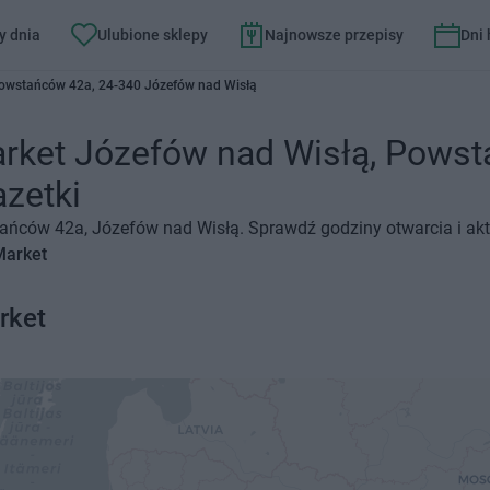
y dnia
Ulubione sklepy
Najnowsze przepisy
Dni
owstańców 42a, 24-340 Józefów nad Wisłą
arket Józefów nad Wisłą, Powst
azetki
tańców 42a, Józefów nad Wisłą. Sprawdź godziny otwarcia i akt
Market
rket