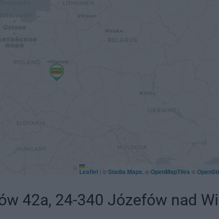
Leaflet
Stadia Maps
OpenMapTiles
OpenSt
|
©
, ©
©
w 42a, 24-340 Józefów nad Wis