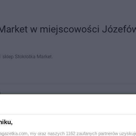
 Market w miejscowości Józefów 
 sklep Stokrotka Market.
a
niku,
jagazetka.com, my oraz naszych 1162 zaufanych partnerów uzyskuj