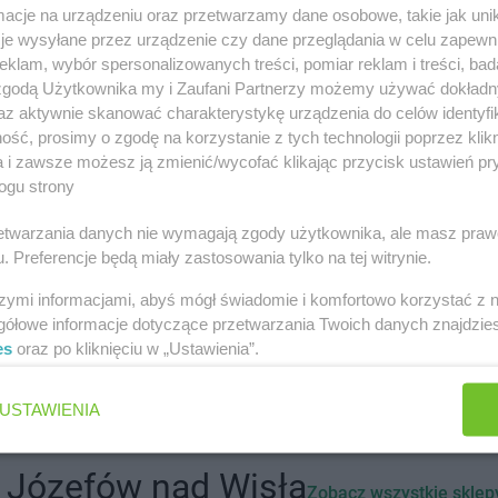
cje na urządzeniu oraz przetwarzamy dane osobowe, takie jak unika
innych miastach
je wysyłane przez urządzenie czy dane przeglądania w celu zapewn
klam, wybór spersonalizowanych treści, pomiar reklam i treści, bad
 zgodą Użytkownika my i Zaufani Partnerzy możemy używać dokład
ramowice
Stokrotka Market
Aleksandrówka
az aktywnie skanować charakterystykę urządzenia do celów identyfi
ść, prosimy o zgodę na korzystanie z tych technologii poprzez klikn
a i zawsze możesz ją zmienić/wycofać klikając przycisk ustawień pr
łopole
Stokrotka Market
Biszcza
Stokrotka M
ogu strony
łystok
Stokrotka Market
Błędów
Stokrotka M
rzetwarzania danych nie wymagają zgody użytkownika, ale masz praw
lsko-Biała
Stokrotka Market
Bodzentyn
Stokrotka M
. Preferencje będą miały zastosowania tylko na tej witrynie.
erzwnik
Stokrotka Market
Borne Sulinowo
Stokrotka M
goraj
Stokrotka Market
Bralin
Stokrotka M
szymi informacjami, abyś mógł świadomie i komfortowo korzystać z
gółowe informacje dotyczące przetwarzania Twoich danych znajdzi
orzów
Stokrotka Market
Ciasna
Stokrotka M
es
oraz po kliknięciu w „Ustawienia”.
rzanów
Stokrotka Market
Cyców
Białostocka
USTAWIENIA
bowa Kłoda
Stokrotka Market
Dołhobyczów
Stokrotka M
brzyniewo
Stokrotka Market
Dorohusk-
Stokrotka M
 Józefów nad Wisłą
Zobacz wszystkie sklep