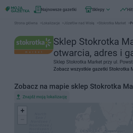
Najnowsze gazetki
Sklepy
Hit
Strona główna
>
Lokalizacje
>
Józefów nad Wisłą
>
Stokrotka Market
>
P
Sklep Stokrotka M
otwarcia, adres i g
Sklep Stokrotka Market przy ul. Pows
Zobacz wszystkie gazetki Stokrotka 
Zobacz na mapie sklep Stokrotka Ma
Znajdź moją lokalizację
+
−