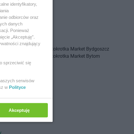
lne identyfikatory,
iania
anie odbiorców oraz
nych danych
kacji. Ponieważ
ięcie „Akceptuję”.
ywatności znajdujący
arket
Branice
Stokrotka Market
Bydgoszcz
arket
Bratkowice
Stokrotka Market
Bytom
o sprzeciwić się
arket
Brzeg
arket
Brzeg Dolny
arket
Brzesko
 naszych serwisów
esz w
Polityce
arket
Czarna
Akceptuję
arket
Drelów
Stokrotka Market
Dzierżoniów
arket
Drezdenko
Stokrotka Market
Dziewkowice
y