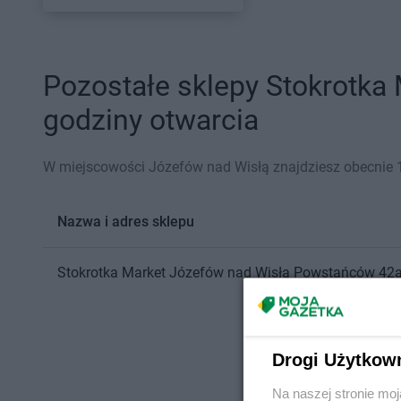
Pozostałe sklepy Stokrotka
godziny otwarcia
W miejscowości Józefów nad Wisłą znajdziesz obecnie 1
Nazwa i adres sklepu
Stokrotka Market
Józefów nad Wisłą
Powstańców 42
Drogi Użytkow
Na naszej stronie mo