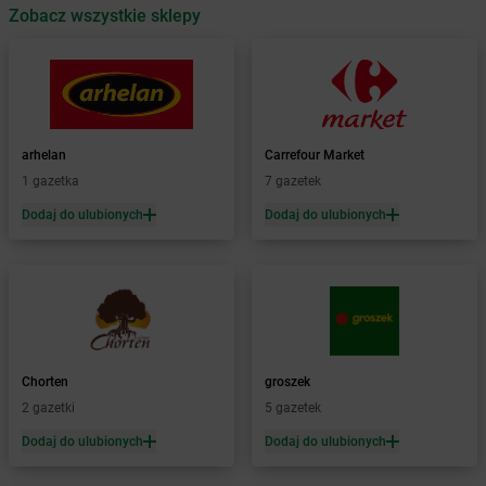
Zobacz wszystkie sklepy
Żabka
Babica
Żabka
Babice Nowe
Żabka
Babimost
Żabka
Baborów
Żabka
Baboszewo
Żabka
Bachowice
arhelan
Carrefour Market
Żabka
Bądkowo
1 gazetka
7 gazetek
Żabka
Bąków
Dodaj do ulubionych
Dodaj do ulubionych
Żabka
Bałtów
Żabka
Banino
Żabka
Baniocha
Żabka
Baranowo
Żabka
Barcin
Żabka
Barczewo
Chorten
groszek
Żabka
Bardo
2 gazetki
5 gazetek
Żabka
Barlinek
Żabka
Barniewice
Dodaj do ulubionych
Dodaj do ulubionych
Żabka
Bartąg