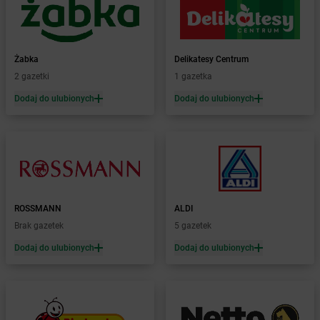
Żabka
Białe Błota
Żabka
Białka
Żabka
Białka Tatrzańska
Żabka
Delikatesy Centrum
Żabka
Białobrzegi
2 gazetki
1 gazetka
Żabka
Białogard
Żabka
Białogóra
Dodaj do ulubionych
Dodaj do ulubionych
Żabka
Białośliwie
Żabka
Białowieża
Żabka
Biały Dunajec
Żabka
Białystok
Żabka
Bibice
Żabka
Biczyce Dolne
ROSSMANN
ALDI
Żabka
Biecz
Brak gazetek
5 gazetek
Żabka
Biedrusko
Dodaj do ulubionych
Dodaj do ulubionych
Żabka
Bielany Wrocławskie
Żabka
Bielawa
Żabka
Bielsk
Żabka
Bielsk Podlaski
Żabka
Bielsko