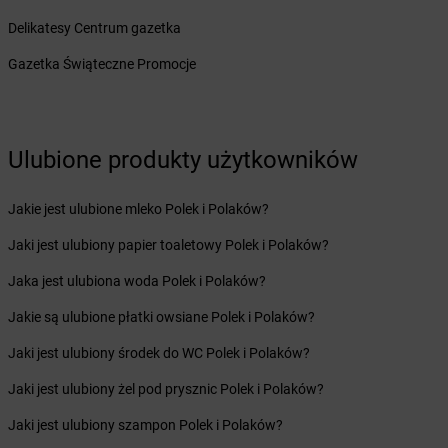
Żabka
Boruja Kościelna
Delikatesy Centrum gazetka
Żabka
Borzęcin Duży
Gazetka Świąteczne Promocje
Żabka
Borzygniew
Żabka
Borzytuchom
Żabka
Boża Wola
Żabka
Bralin
Ulubione produkty użytkowników
Żabka
Branice
Żabka
Braniewo
Jakie jest ulubione mleko Polek i Polaków?
Żabka
Brańsk
Żabka
Brenna
Jaki jest ulubiony papier toaletowy Polek i Polaków?
Żabka
Brodnica
Jaka jest ulubiona woda Polek i Polaków?
Żabka
Brodnica Górna
Żabka
Brodowo
Jakie są ulubione płatki owsiane Polek i Polaków?
Żabka
Brody
Jaki jest ulubiony środek do WC Polek i Polaków?
Żabka
Brojce
Żabka
Bronina
Jaki jest ulubiony żel pod prysznic Polek i Polaków?
Żabka
Brudzeń Duży
Jaki jest ulubiony szampon Polek i Polaków?
Żabka
Bruskowo Wielkie