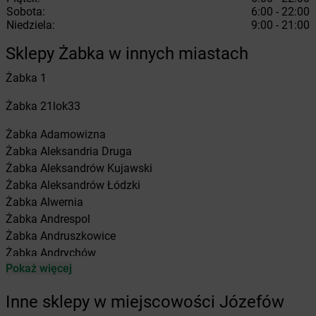
Sobota:
6:00 - 22:00
Niedziela:
9:00 - 21:00
Sklepy Żabka w innych miastach
Żabka
1
Żabka
21lok33
Żabka
Adamowizna
Żabka
Aleksandria Druga
Żabka
Aleksandrów Kujawski
Żabka
Aleksandrów Łódzki
Żabka
Alwernia
Żabka
Andrespol
Żabka
Andruszkowice
Żabka
Andrychów
Pokaż więcej
Żabka
Antonie
Żabka
Augustów
Inne sklepy w miejscowości Józefów
Żabka
Automat