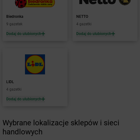
Żabka
Bielsko-Biała
Żabka
Bieniewice
Biedronka
NETTO
Żabka
Bieruń
9 gazetek
4 gazetki
Żabka
Biery
Dodaj do ulubionych
Dodaj do ulubionych
Żabka
Bieżuń
Żabka
Bilcza
Żabka
Biłgoraj
Żabka
Biórków Mały
Żabka
Biskupice
Żabka
Biskupiec
Żabka
Biskupów
LIDL
Żabka
Blachownia
4 gazetki
Żabka
Błażejewo
Dodaj do ulubionych
Żabka
Błażowa
Żabka
Blizne Łaszczyńskiego
Żabka
Bliżyn
Wybrane lokalizacje sklepów i sieci
Żabka
Blok Dobryszyce
handlowych
Żabka
Błonie