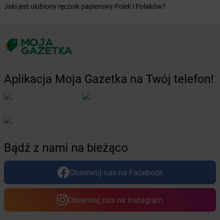
Żabka
Brusy
Jaki jest ulubiony ręcznik papierowy Polek i Polaków?
Żabka
Brwinów
Żabka
Brynica
Żabka
Brzączowice
Żabka
Brzeg
Żabka
Brzeg Dolny
Żabka
Brześć Kujawski
Aplikacja Moja Gazetka na Twój telefon!
Żabka
Brzesko
Żabka
Brzeszcze
Żabka
Brzezia Łąka
Żabka
Brzeziny
Żabka
Brzezna
Żabka
Brzeźnica
Bądź z nami na bieżąco
Żabka
Brzeźnio
Żabka
Brzezowa
Obserwuj nas na Facebook
Żabka
Brzezówka
Żabka
Brzoskwinia
Obserwuj nas na Instagram
Żabka
Brzostek
Żabka
Brzoza