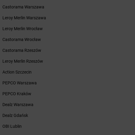
Żabka
Bobolice
Castorama Warszawa
Żabka
Bobolin
Żabka
Bobowa
Leroy Merlin Warszawa
Żabka
Bobrek
Leroy Merlin Wrocław
Żabka
Bobrowniki
Żabka
Bochnia
Castorama Wrocław
Żabka
Bodzechów
Castorama Rzeszów
Żabka
Bodzentyn
Żabka
Bogatki
Leroy Merlin Rzeszów
Żabka
Bogatynia
Action Szczecin
Żabka
Bogdaniec
Żabka
Bogdanowo
PEPCO Warszawa
Żabka
Boguchwała
PEPCO Kraków
Żabka
Boguchwałowice
Żabka
Boguszów-Gorce
Dealz Warszawa
Żabka
Boguszyce
Dealz Gdańsk
Żabka
Bohater
Żabka
Bojano
OBI Lublin
Żabka
Bojszowy