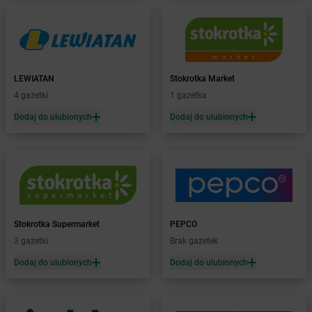
Żabka
Bartoszyce
Żabka
Baruchowo
Żabka
Barwałd Średni
Żabka
Barwice
Żabka
Bażanowice
LEWIATAN
Stokrotka Market
Żabka
Bęczków
4 gazetki
1 gazetka
Żabka
Będzin
Dodaj do ulubionych
Dodaj do ulubionych
Żabka
Bełchatów
Żabka
Bełsznica
Żabka
Bełżyce
Żabka
Bestwina
Żabka
Bestwinka
Żabka
Bezrzecze
Żabka
BG1
Stokrotka Supermarket
PEPCO
Żabka
Biała
3 gazetki
Brak gazetek
Żabka
Biała Druga
Dodaj do ulubionych
Dodaj do ulubionych
Żabka
Biała Piska
Żabka
Biała Podlaska
Żabka
Biała Rawska