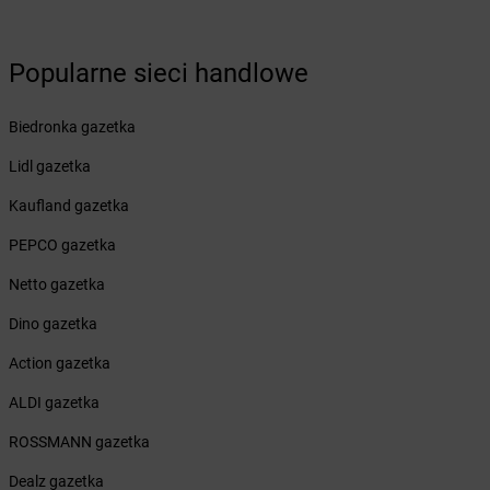
Żabka
Bolechowo
Żabka
Bolęcin
Żabka
Popularne sieci handlowe
Bolesław
Żabka
Bolesławiec
Żabka
Bolewice
Biedronka gazetka
Żabka
Bolków
Lidl gazetka
Żabka
Bolszewo
Żabka
Bońki
Kaufland gazetka
Żabka
Borawe
PEPCO gazetka
Żabka
Borek Stary
Żabka
Borek Wielkopolski
Netto gazetka
Żabka
Borkowo
Dino gazetka
Żabka
Borne Sulinowo
Żabka
Boronów
Action gazetka
Żabka
Borowa
ALDI gazetka
Żabka
Borowianka
Żabka
Borówiec
ROSSMANN gazetka
Żabka
Borówno
Dealz gazetka
Żabka
Borowo