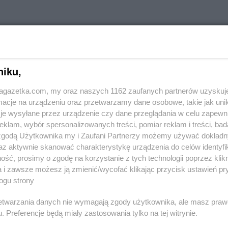
stach
niku,
jagazetka.com, my oraz naszych 1162 zaufanych partnerów uzyskuj
PEPCO
Andrychów
cje na urządzeniu oraz przetwarzamy dane osobowe, takie jak unika
PEPCO
Augustów
je wysyłane przez urządzenie czy dane przeglądania w celu zapewn
klam, wybór spersonalizowanych treści, pomiar reklam i treści, bad
ka
PEPCO
Biłgoraj
PEPCO
Bran
 zgodą Użytkownika my i Zaufani Partnerzy możemy używać dokład
PEPCO
Biskupiec
PEPCO
Brań
az aktywnie skanować charakterystykę urządzenia do celów identyfi
PEPCO
Blachownia
PEPCO
Brat
ść, prosimy o zgodę na korzystanie z tych technologii poprzez klikn
PEPCO
Błonie
PEPCO
Bren
a i zawsze możesz ją zmienić/wycofać klikając przycisk ustawień pr
ogu strony
PEPCO
Bobolice
PEPCO
Brod
PEPCO
Bobowa
PEPCO
Brus
rzetwarzania danych nie wymagają zgody użytkownika, ale masz praw
PEPCO
Bochnia
PEPCO
Brwi
. Preferencje będą miały zastosowania tylko na tej witrynie.
ławskie
PEPCO
Bogatynia
PEPCO
Brze