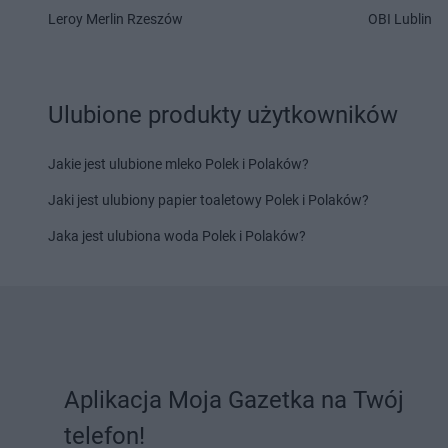
Leroy Merlin Rzeszów
OBI Lublin
PEPCO
Kaliska
PEPCO
Kcynia
PEPCO
Kalisz
PEPCO
Kędzierzyn-K
PEPCO
Kałuszyn
PEPCO
Kępa
PEPCO
Kalwaria Zebrzydowska
PEPCO
Kępno
Ulubione produkty użytkowników
PEPCO
Kamień Pomorski
PEPCO
Kętrzyn
PEPCO
Kamieniec Wrocławski
PEPCO
Kęty
Jakie jest ulubione mleko Polek i Polaków?
PEPCO
Kamienna Góra
PEPCO
Kiekrz
PEPCO
Kamionka Wielka
PEPCO
Kielce
Jaki jest ulubiony papier toaletowy Polek i Polaków?
PEPCO
Kańczuga
PEPCO
Kiełpino
Jaka jest ulubiona woda Polek i Polaków?
PEPCO
Karczew
PEPCO
Kietrz
PEPCO
Karpacz
PEPCO
Kleczew
PEPCO
Kartuzy
PEPCO
Kleszczów
PEPCO
Katowice
PEPCO
Klimkówka
PEPCO
Kąty Wrocławskie
PEPCO
Kłobuck
PEPCO
Kazimierz Biskupi
PEPCO
Kłodawa
PEPCO
Kazimierza Wielka
PEPCO
Kłodzko
Aplikacja Moja Gazetka na Twój
PEPCO
Kaźmierz
PEPCO
Kluczbork
telefon!