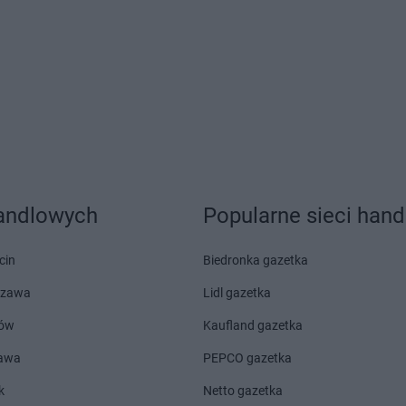
PEPCO
Gołdap
PEPCO
Gost
PEPCO
Goleniów
PEPCO
Gost
PEPCO
Golina
PEPCO
Gosz
PEPCO
Golub-Dobrzyń
PEPCO
Graj
PEPCO
Góra
PEPCO
Gro
PEPCO
Gorlice
PEPCO
Grod
PEPCO
Górowo Iławeckie
PEPCO
Grod
PEPCO
Gorzów Wielkopolski
PEPCO
Grój
PEPCO
Gorzyce
PEPCO
Grom
handlowych
Popularne sieci han
cin
Biedronka gazetka
PEPCO
Imielin
PEPCO
Inow
szawa
Lidl gazetka
PEPCO
Jasło
PEPCO
Jawo
ów
Kaufland gazetka
PEPCO
Jastrowie
PEPCO
Jedl
PEPCO
Jastrzębie-Zdrój
PEPCO
Jędr
zawa
PEPCO gazetka
PEPCO
Jawor
PEPCO
Jelc
k
Netto gazetka
PEPCO
Jaworze
PEPCO
Jele