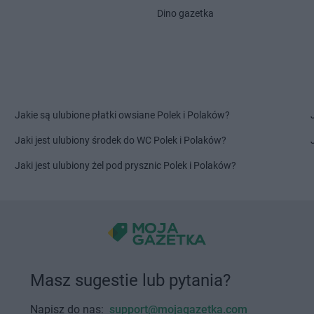
Dino gazetka
PEPCO
Knurów
PEPCO
Kórn
oźle
PEPCO
Kobiór
PEPCO
Kor
PEPCO
Kobylanka
PEPCO
Kos
PEPCO
Kobyłka
PEPCO
Kośc
PEPCO
Kolbudy
PEPCO
Kośc
PEPCO
Kolbuszowa
PEPCO
Kost
Jakie są ulubione płatki owsiane Polek i Polaków?
PEPCO
Kolno
PEPCO
Kost
PEPCO
Koło
PEPCO
Kosz
Jaki jest ulubiony środek do WC Polek i Polaków?
PEPCO
Kołobrzeg
PEPCO
Kowa
Jaki jest ulubiony żel pod prysznic Polek i Polaków?
PEPCO
Koluszki
PEPCO
Kowa
PEPCO
Kończewice
PEPCO
Kowa
PEPCO
Koniecpol
PEPCO
Kowa
PEPCO
Konin
PEPCO
Kozi
PEPCO
Końskie
PEPCO
Kozi
PEPCO
Konstancin-Jeziorna
PEPCO
Koż
PEPCO
Konstantynów Łódzki
PEPCO
Krak
Masz sugestie lub pytania?
PEPCO
Korczyna
PEPCO
Krap
Napisz do nas:
support@mojagazetka.com