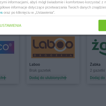
PEPCO
Boguszów-Gorce
PEPCO
Brze
szymi informacjami, abyś mógł świadomie i komfortowo korzystać z
PEPCO
Bolesławiec
PEPCO
Brze
gółowe informacje dotyczące przetwarzania Twoich danych znajdzi
PEPCO
Bolszewo
PEPCO
Brze
es
oraz po kliknięciu w „Ustawienia”.
PEPCO
Borek Wielkopolski
PEPCO
Brze
 Kaliska
Zobacz wszystkie sklepy
USTAWIENIA
PEPCO
Ciechanów
PEPCO
Czar
PEPCO
Ciechocinek
PEPCO
Czc
PEPCO
Cieszyn
PEPCO
Czec
PEPCO
Czaplinek
PEPCO
Czel
PEPCO
Czarna
PEPCO
Czer
PEPCO
Czarna Białostocka
PEPCO
Czer
o
PEPCO
Czarnków
PEPCO
Czer
Laboo
Żabka
Brak gazetek
2 gazetki
kowe
PEPCO
Dębowa
PEPCO
Draw
PEPCO
Debrzno
PEPCO
Drez
ch
Dodaj do ulubionych
Dodaj do
PEPCO
Dobczyce
PEPCO
Drob
PEPCO
Dobra
PEPCO
Drze
PEPCO
Dobre Miasto
PEPCO
Dusz