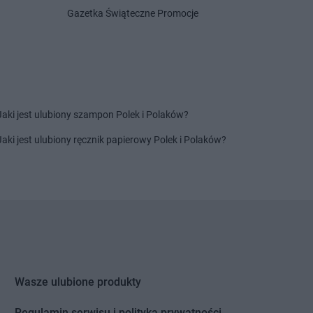
Gazetka Świąteczne Promocje
ik
PEPCO
Krasne
onowo
PEPCO
Kraśnik
akowo
PEPCO
Krobia
ian
PEPCO
Krośniewice
ierzyna
PEPCO
Krosno
rzyn
PEPCO
Krosno Odrzańskie
Jaki jest ulubiony szampon Polek i Polaków?
rzyn nad Odrą
PEPCO
Krotoszyn
alin
PEPCO
Kruszwica
Jaki jest ulubiony ręcznik papierowy Polek i Polaków?
l
PEPCO
Krynica-Zdrój
le
PEPCO
Kryspinów
lewo Pomorskie
PEPCO
Krzepice
ry
PEPCO
Krzeszowice
egłowy
PEPCO
Krzyż Wielkopolski
enice
PEPCO
Kutno
uchów
PEPCO
Kwidzyn
ów
Wasze ulubione produkty
kowice
Regulamin serwisu i polityka prywatności