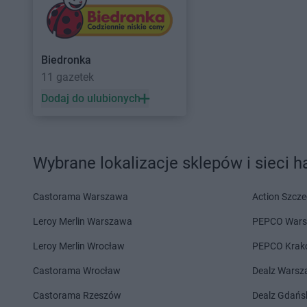
PEPCO
Garwolin
PEPCO
Głogówek
PEPCO
Gaszowice
PEPCO
Główczyce
PEPCO
Gdańsk
PEPCO
Głowno
Biedronka
PEPCO
Gdów
PEPCO
Głubczyce
11 gazetek
PEPCO
Gdynia
PEPCO
Głuchołazy
Dodaj do ulubionych
PEPCO
Giżycko
PEPCO
Gniewkowo
PEPCO
Gliwice
PEPCO
Gniezno
PEPCO
Głogów
PEPCO
Godów
PEPCO
Głogów Małopolski
PEPCO
Gogolin
Wybrane lokalizacje sklepów i sieci 
PEPCO
Hajnówka
PEPCO
Hrubieszów
Castorama Warszawa
Action Szcze
PEPCO
Iława
PEPCO
Iłża
Leroy Merlin Warszawa
PEPCO War
PEPCO
Jabłonka
PEPCO
Januszowice
Leroy Merlin Wrocław
PEPCO Krak
PEPCO
Jabłonna
PEPCO
Jarocin
PEPCO
Janikowo
PEPCO
Jarosław
Castorama Wrocław
Dealz Wars
PEPCO
Janów Lubelski
PEPCO
Jaroszowice
Castorama Rzeszów
Dealz Gdańs
PEPCO
Janowiec Wielkopolski
PEPCO
Jaroty