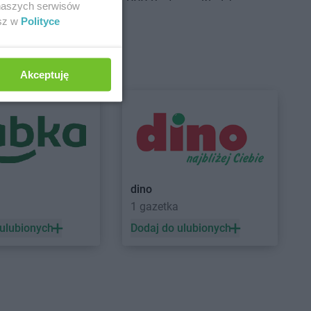
g Dolny
PEPCO
Bystrzyca Kłodzka
 naszych serwisów
ść Kujawski
PEPCO
Bytom
esz w
Polityce
sko
PEPCO
Bytom Odrzański
szcze
PEPCO
Bytów
Akceptuję
ny Dunajec
PEPCO
Czerwionka-Leszczyny
hów
PEPCO
Częstochowa
howice-Dziedzice
PEPCO
Człuchów
adź
PEPCO
Czudec
niejewo
nikowo
sk
dino
1 gazetka
sko Pomorskie
PEPCO
Dynów
denko
PEPCO
Działdowo
 ulubionych
Dodaj do ulubionych
in
PEPCO
Działoszyn
wica
PEPCO
Dzierzgoń
niki-Zdrój
PEPCO
Dzierżoniów