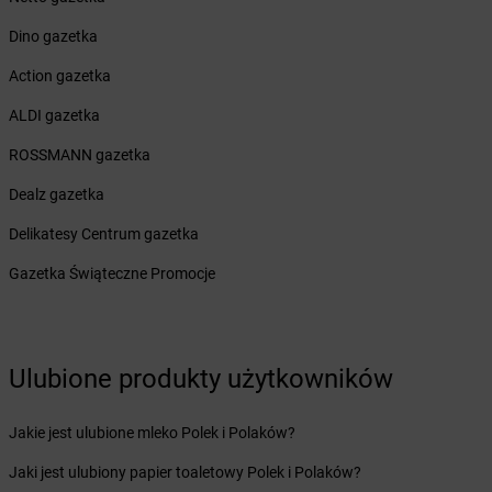
Żabka
Bieżuń
Żabka
Bilcza
Dino gazetka
Żabka
Biłgoraj
Action gazetka
Żabka
Biórków Mały
Żabka
Biskupice
ALDI gazetka
Żabka
Biskupiec
ROSSMANN gazetka
Żabka
Biskupów
Żabka
Blachownia
Dealz gazetka
Żabka
Błażejewo
Delikatesy Centrum gazetka
Żabka
Błażowa
Żabka
Blizne Łaszczyńskiego
Gazetka Świąteczne Promocje
Żabka
Bliżyn
Żabka
Blok Dobryszyce
Żabka
Błonie
Żabka
Ulubione produkty użytkowników
Bobolice
Żabka
Bobolin
Żabka
Bobowa
Jakie jest ulubione mleko Polek i Polaków?
Żabka
Bobrek
Jaki jest ulubiony papier toaletowy Polek i Polaków?
Żabka
Bobrowniki