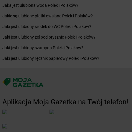
Żabka
Bochnia
Jaka jest ulubiona woda Polek i Polaków?
Żabka
Bodzechów
Jakie są ulubione płatki owsiane Polek i Polaków?
Żabka
Bodzentyn
Żabka
Bogatki
Jaki jest ulubiony środek do WC Polek i Polaków?
Żabka
Bogatynia
Jaki jest ulubiony żel pod prysznic Polek i Polaków?
Żabka
Bogdaniec
Żabka
Bogdanowo
Jaki jest ulubiony szampon Polek i Polaków?
Żabka
Boguchwała
Jaki jest ulubiony ręcznik papierowy Polek i Polaków?
Żabka
Boguchwałowice
Żabka
Boguszów-Gorce
Żabka
Boguszyce
Żabka
Bohater
Żabka
Bojano
Żabka
Bojszowy
Aplikacja Moja Gazetka na Twój telefon!
Żabka
Bolechowo
Żabka
Bolęcin
Żabka
Bolesław
Żabka
Bolesławiec
Żabka
Bolewice