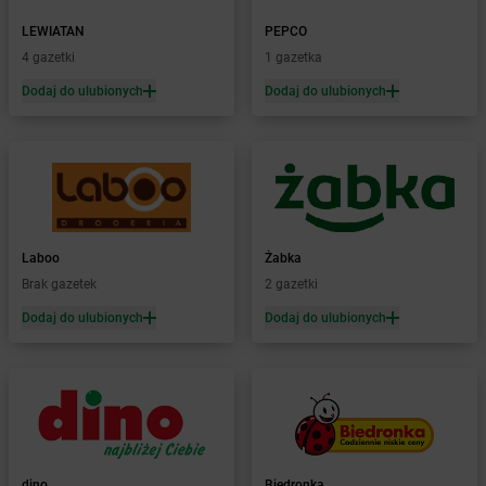
Żabka
Baboszewo
Żabka
Bachowice
LEWIATAN
PEPCO
Żabka
Bądkowo
4 gazetki
1 gazetka
Żabka
Bąków
Dodaj do ulubionych
Dodaj do ulubionych
Żabka
Bałtów
Żabka
Banino
Żabka
Baniocha
Żabka
Baranowo
Żabka
Barcin
Żabka
Barczewo
Laboo
Żabka
Żabka
Bardo
Brak gazetek
2 gazetki
Żabka
Barlinek
Żabka
Barniewice
Dodaj do ulubionych
Dodaj do ulubionych
Żabka
Bartąg
Żabka
Bartoszyce
Żabka
Baruchowo
Żabka
Barwałd Średni
Żabka
Barwice
Żabka
Bażanowice
dino
Biedronka