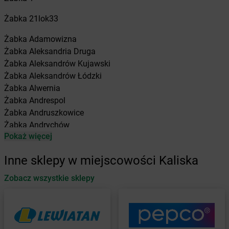
Żabka
21lok33
Żabka
Adamowizna
Żabka
Aleksandria Druga
Żabka
Aleksandrów Kujawski
Żabka
Aleksandrów Łódzki
Żabka
Alwernia
Żabka
Andrespol
Żabka
Andruszkowice
Żabka
Andrychów
Pokaż więcej
Żabka
Antonie
Żabka
Augustów
Inne sklepy w miejscowości Kaliska
Żabka
Automat
Zobacz wszystkie sklepy
Żabka
Babica
Żabka
Babice Nowe
Żabka
Babimost
Żabka
Baborów