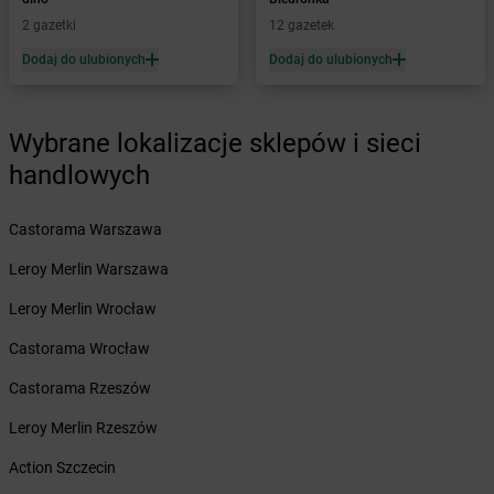
Żabka
Bęczków
2 gazetki
12 gazetek
Żabka
Będzin
Dodaj do ulubionych
Dodaj do ulubionych
Żabka
Bełchatów
Żabka
Bełsznica
Żabka
Bełżyce
Wybrane lokalizacje sklepów i sieci
Żabka
Bestwina
handlowych
Żabka
Bestwinka
Żabka
Bezrzecze
Żabka
BG1
Castorama Warszawa
Żabka
Biała
Leroy Merlin Warszawa
Żabka
Biała Druga
Żabka
Biała Piska
Leroy Merlin Wrocław
Żabka
Biała Podlaska
Castorama Wrocław
Żabka
Biała Rawska
Żabka
Białe Błota
Castorama Rzeszów
Żabka
Białka
Leroy Merlin Rzeszów
Żabka
Białka Tatrzańska
Żabka
Białobrzegi
Action Szczecin
Żabka
Bialogard