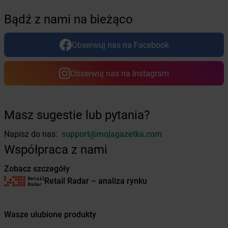
Żabka
Bolków
Bądź z nami na bieżąco
Żabka
Bolszewo
Żabka
Bońki
Obserwuj nas na Facebook
Żabka
Borawe
Żabka
Borek Stary
Żabka
Borek Wielkopolski
Obserwuj nas na Instagram
Żabka
Borkowo
Żabka
Borne Sulinowo
Żabka
Boronów
Masz sugestie lub pytania?
Żabka
Borowa
Żabka
Borowianka
Napisz do nas:
support@mojagazetka.com
Żabka
Borówiec
Współpraca z nami
Żabka
Borówno
Zobacz szczegóły
Żabka
Borowo
Retail Radar – analiza rynku
Żabka
Boruja Kościelna
Żabka
Borzęcin Duży
Żabka
Borzygniew
Wasze ulubione produkty
Żabka
Borzytuchom