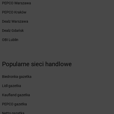
PEPCO Warszawa
Żabka
Białogóra
Żabka
Białośliwie
PEPCO Kraków
Żabka
Białowieża
Dealz Warszawa
Żabka
Biały Dunajec
Żabka
Białystok
Dealz Gdańsk
Żabka
Bibice
OBI Lublin
Żabka
Biczyce Dolne
Żabka
Biecz
Żabka
Biedrusko
Żabka
Bielany Wrocławskie
Popularne sieci handlowe
Żabka
Bielawa
Żabka
Bielsk
Biedronka gazetka
Żabka
Bielsk Podlaski
Żabka
Bielsko
Lidl gazetka
Żabka
Bielsko-Biała
Kaufland gazetka
Żabka
Bieniewice
Żabka
Bieruń
PEPCO gazetka
Żabka
Biery
Netto gazetka