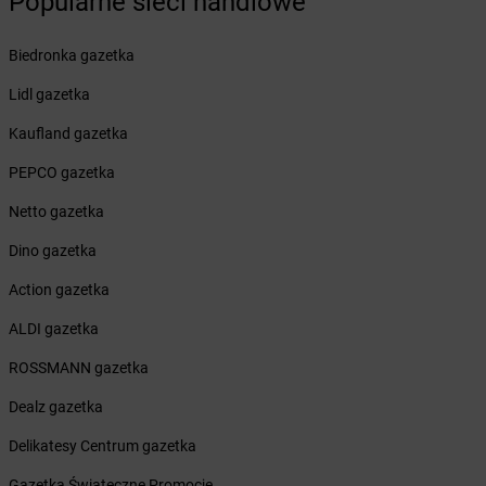
Popularne sieci handlowe
Żabka
Bobrowniki
Żabka
Bochnia
Biedronka gazetka
Żabka
Bodzechów
Żabka
Bodzentyn
Lidl gazetka
Żabka
Bogatki
Kaufland gazetka
Żabka
Bogatynia
Żabka
Bogdaniec
PEPCO gazetka
Żabka
Bogdanowo
Netto gazetka
Żabka
Boguchwała
Żabka
Boguchwałowice
Dino gazetka
Żabka
Boguszów-Gorce
Action gazetka
Żabka
Boguszyce
Żabka
Bohater
ALDI gazetka
Żabka
Bojano
ROSSMANN gazetka
Żabka
Bojszowy
Żabka
Bolechowo
Dealz gazetka
Żabka
Bolęcin
Delikatesy Centrum gazetka
Żabka
Bolesław
Żabka
Bolesławiec
Gazetka Świąteczne Promocje