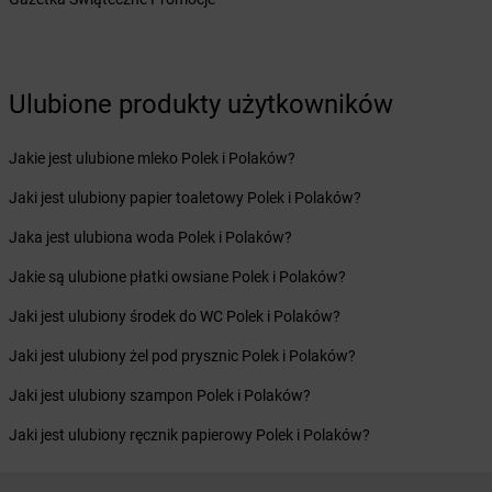
Żabka
Bolewice
Żabka
Bolków
Żabka
Bolszewo
Żabka
Bońki
Ulubione produkty użytkowników
Żabka
Borawe
Żabka
Borek Stary
Jakie jest ulubione mleko Polek i Polaków?
Żabka
Borek Wielkopolski
Jaki jest ulubiony papier toaletowy Polek i Polaków?
Żabka
Borkowo
Żabka
Borne Sulinowo
Jaka jest ulubiona woda Polek i Polaków?
Żabka
Boronów
Jakie są ulubione płatki owsiane Polek i Polaków?
Żabka
Borowa
Żabka
Borowianka
Jaki jest ulubiony środek do WC Polek i Polaków?
Żabka
Borówiec
Jaki jest ulubiony żel pod prysznic Polek i Polaków?
Żabka
Borówno
Żabka
Borowo
Jaki jest ulubiony szampon Polek i Polaków?
Żabka
Boruja Kościelna
Jaki jest ulubiony ręcznik papierowy Polek i Polaków?
Żabka
Borzęcin Duży
Żabka
Borzygniew
Żabka
Borzytuchom