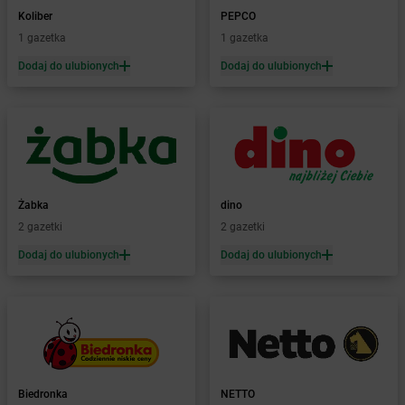
Żabka
Bażanowice
Koliber
PEPCO
Żabka
Bęczków
1 gazetka
1 gazetka
Żabka
Będzin
Dodaj do ulubionych
Dodaj do ulubionych
Żabka
Bełchatów
Żabka
Bełsznica
Żabka
Bełżyce
Żabka
Bestwina
Żabka
Bestwinka
Żabka
Bezrzecze
Żabka
BG1
Żabka
dino
Żabka
Biała
2 gazetki
2 gazetki
Żabka
Biała Druga
Dodaj do ulubionych
Dodaj do ulubionych
Żabka
Biała Piska
Żabka
Biała Podlaska
Żabka
Biała Rawska
Żabka
Białe Błota
Żabka
Białka
Żabka
Białka Tatrzańska
Biedronka
NETTO
Żabka
Białobrzegi