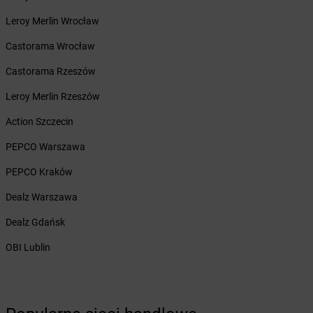
Żabka
Bieżuń
Leroy Merlin Wrocław
Żabka
Bilcza
Castorama Wrocław
Żabka
Biłgoraj
Żabka
Biórków Mały
Castorama Rzeszów
Żabka
Biskupice
Leroy Merlin Rzeszów
Żabka
Biskupiec
Żabka
Biskupów
Action Szczecin
Żabka
Blachownia
PEPCO Warszawa
Żabka
Błażejewo
Żabka
Błażowa
PEPCO Kraków
Żabka
Blizne Łaszczyńskiego
Dealz Warszawa
Żabka
Bliżyn
Żabka
Blok Dobryszyce
Dealz Gdańsk
Żabka
Błonie
OBI Lublin
Żabka
Bobolice
Żabka
Bobolin
Żabka
Bobowa
Żabka
Bobrek