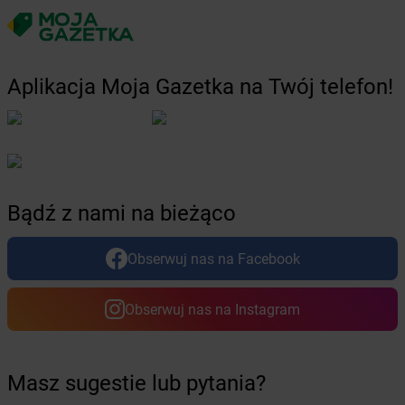
Żabka
Boża Wola
Żabka
Bralin
Żabka
Branice
Aplikacja Moja Gazetka na Twój telefon!
Żabka
Braniewo
Żabka
Brańsk
Żabka
Brenna
Żabka
Brodnica
Żabka
Brodnica Górna
Żabka
Brodowo
Bądź z nami na bieżąco
Żabka
Brody
Żabka
Brojce
Obserwuj nas na Facebook
Żabka
Bronina
Żabka
Brudzeń Duży
Żabka
Bruskowo Wielkie
Obserwuj nas na Instagram
Żabka
Brusy
Żabka
Brwinów
Żabka
Brynica
Masz sugestie lub pytania?
Żabka
Brzączowice