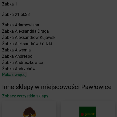
Żabka
1
Żabka
21lok33
Żabka
Adamowizna
Żabka
Aleksandria Druga
Żabka
Aleksandrów Kujawski
Żabka
Aleksandrów Łódzki
Żabka
Alwernia
Żabka
Andrespol
Żabka
Andruszkowice
Żabka
Andrychów
Pokaż więcej
Żabka
Antonie
Żabka
Augustów
Inne sklepy w miejscowości Pawłowice
Żabka
Automat
Zobacz wszystkie sklepy
Żabka
Babica
Żabka
Babice Nowe
Żabka
Babimost
Żabka
Baborów