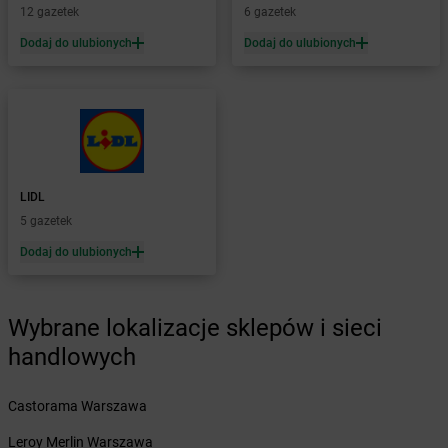
12 gazetek
6 gazetek
Żabka
Bialogard
Żabka
Białogóra
Dodaj do ulubionych
Dodaj do ulubionych
Żabka
Białośliwie
Żabka
Białowieża
Żabka
Biały Dunajec
Żabka
Białystok
Żabka
Bibice
Żabka
Biczyce Dolne
LIDL
Żabka
Biecz
5 gazetek
Żabka
Biedrusko
Dodaj do ulubionych
Żabka
Bielany Wrocławskie
Żabka
Bielawa
Żabka
Bielsk
Wybrane lokalizacje sklepów i sieci
Żabka
Bielsk Podlaski
Żabka
Bielsko
handlowych
Żabka
Bielsko-Biała
Żabka
Bieniewice
Castorama Warszawa
Żabka
Bieruń
Leroy Merlin Warszawa
Żabka
Biery