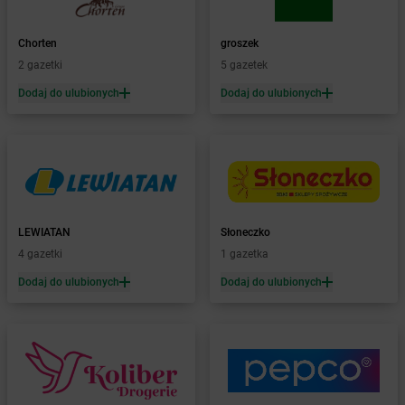
Żabka
Baboszewo
Żabka
Bachowice
Chorten
groszek
Żabka
Bądkowo
2 gazetki
5 gazetek
Żabka
Bąków
Dodaj do ulubionych
Dodaj do ulubionych
Żabka
Bałtów
Żabka
Banino
Żabka
Baniocha
Żabka
Baranowo
Żabka
Barcin
Żabka
Barczewo
LEWIATAN
Słoneczko
Żabka
Bardo
4 gazetki
1 gazetka
Żabka
Barlinek
Żabka
Barniewice
Dodaj do ulubionych
Dodaj do ulubionych
Żabka
Bartąg
Żabka
Bartoszyce
Żabka
Baruchowo
Żabka
Barwałd Średni
Żabka
Barwice