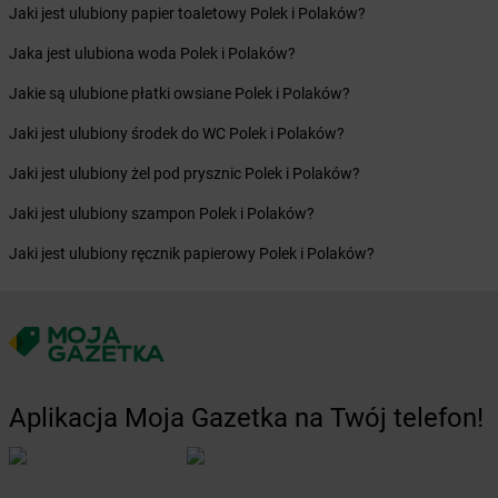
Żabka
Bieżuń
Jaki jest ulubiony papier toaletowy Polek i Polaków?
Żabka
Bilcza
Jaka jest ulubiona woda Polek i Polaków?
Żabka
Biłgoraj
Żabka
Biórków Mały
Jakie są ulubione płatki owsiane Polek i Polaków?
Żabka
Biskupice
Jaki jest ulubiony środek do WC Polek i Polaków?
Żabka
Biskupiec
Żabka
Biskupów
Jaki jest ulubiony żel pod prysznic Polek i Polaków?
Żabka
Blachownia
Jaki jest ulubiony szampon Polek i Polaków?
Żabka
Błażejewo
Żabka
Błażowa
Jaki jest ulubiony ręcznik papierowy Polek i Polaków?
Żabka
Blizne Łaszczyńskiego
Żabka
Bliżyn
Żabka
Blok Dobryszyce
Żabka
Błonie
Żabka
Bobolice
Żabka
Bobolin
Aplikacja Moja Gazetka na Twój telefon!
Żabka
Bobowa
Żabka
Bobrek
Żabka
Bobrowniki