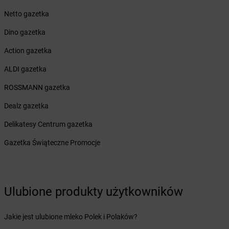
Żabka
Białogóra
Netto gazetka
Żabka
Białośliwie
Dino gazetka
Żabka
Białowieża
Żabka
Biały Dunajec
Action gazetka
Żabka
Białystok
ALDI gazetka
Żabka
Bibice
Żabka
Biczyce Dolne
ROSSMANN gazetka
Żabka
Biecz
Dealz gazetka
Żabka
Biedrusko
Żabka
Bielany Wrocławskie
Delikatesy Centrum gazetka
Żabka
Bielawa
Gazetka Świąteczne Promocje
Żabka
Bielsk
Żabka
Bielsk Podlaski
Żabka
Bielsko
Żabka
Bielsko-Biała
Ulubione produkty użytkowników
Żabka
Bieniewice
Żabka
Bieruń
Jakie jest ulubione mleko Polek i Polaków?
Żabka
Biery