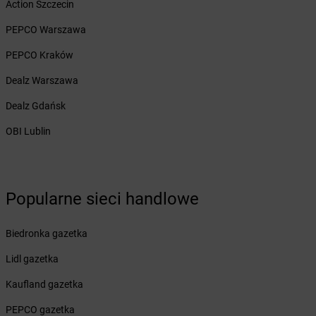
Action Szczecin
Żabka
Bęczków
Żabka
Będzin
PEPCO Warszawa
Żabka
Bełchatów
PEPCO Kraków
Żabka
Bełsznica
Żabka
Bełżyce
Dealz Warszawa
Żabka
Bestwina
Dealz Gdańsk
Żabka
Bestwinka
Żabka
Bezrzecze
OBI Lublin
Żabka
BG1
Żabka
Biała
Żabka
Biała Druga
Żabka
Biała Piska
Popularne sieci handlowe
Żabka
Biała Podlaska
Żabka
Biała Rawska
Biedronka gazetka
Żabka
Białe Błota
Lidl gazetka
Żabka
Białka
Żabka
Białka Tatrzańska
Kaufland gazetka
Żabka
Białobrzegi
PEPCO gazetka
Żabka
Bialogard