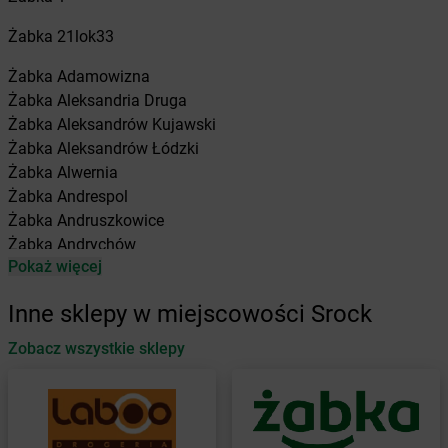
Żabka
21lok33
Żabka
Adamowizna
Żabka
Aleksandria Druga
Żabka
Aleksandrów Kujawski
Żabka
Aleksandrów Łódzki
Żabka
Alwernia
Żabka
Andrespol
Żabka
Andruszkowice
Żabka
Andrychów
Pokaż więcej
Żabka
Antonie
Żabka
Augustów
Inne sklepy w miejscowości Srock
Żabka
Automat
Zobacz wszystkie sklepy
Żabka
Babica
Żabka
Babice Nowe
Żabka
Babimost
Żabka
Baborów