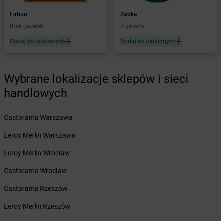
Żabka
Baboszewo
Żabka
Bachowice
Laboo
Żabka
Żabka
Bądkowo
Brak gazetek
2 gazetki
Żabka
Bąków
Dodaj do ulubionych
Dodaj do ulubionych
Żabka
Bałtów
Żabka
Banino
Żabka
Baniocha
Wybrane lokalizacje sklepów i sieci
Żabka
Baranowo
handlowych
Żabka
Barcin
Żabka
Barczewo
Castorama Warszawa
Żabka
Bardo
Żabka
Barlinek
Leroy Merlin Warszawa
Żabka
Barniewice
Leroy Merlin Wrocław
Żabka
Bartąg
Żabka
Bartoszyce
Castorama Wrocław
Żabka
Baruchowo
Castorama Rzeszów
Żabka
Barwałd Średni
Żabka
Barwice
Leroy Merlin Rzeszów
Żabka
Bażanowice