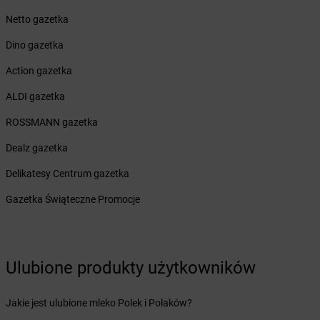
Żabka
Białogóra
Netto gazetka
Żabka
Białośliwie
Dino gazetka
Żabka
Białowieża
Żabka
Biały Dunajec
Action gazetka
Żabka
Białystok
ALDI gazetka
Żabka
Bibice
Żabka
Biczyce Dolne
ROSSMANN gazetka
Żabka
Biecz
Dealz gazetka
Żabka
Biedrusko
Żabka
Bielany Wrocławskie
Delikatesy Centrum gazetka
Żabka
Bielawa
Gazetka Świąteczne Promocje
Żabka
Bielsk
Żabka
Bielsk Podlaski
Żabka
Bielsko
Żabka
Bielsko-Biała
Ulubione produkty użytkowników
Żabka
Bieniewice
Żabka
Bieruń
Jakie jest ulubione mleko Polek i Polaków?
Żabka
Biery