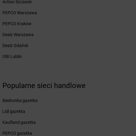
Action Szczecin
Żabka
Bęczków
Żabka
Będzin
PEPCO Warszawa
Żabka
Bełchatów
PEPCO Kraków
Żabka
Bełsznica
Żabka
Bełżyce
Dealz Warszawa
Żabka
Bestwina
Dealz Gdańsk
Żabka
Bestwinka
Żabka
Bezrzecze
OBI Lublin
Żabka
BG1
Żabka
Biała
Żabka
Biała Druga
Żabka
Biała Piska
Popularne sieci handlowe
Żabka
Biała Podlaska
Żabka
Biała Rawska
Biedronka gazetka
Żabka
Białe Błota
Lidl gazetka
Żabka
Białka
Żabka
Białka Tatrzańska
Kaufland gazetka
Żabka
Białobrzegi
PEPCO gazetka
Żabka
Białogard