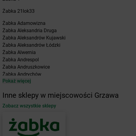
Żabka
21lok33
Żabka
Adamowizna
Żabka
Aleksandria Druga
Żabka
Aleksandrów Kujawski
Żabka
Aleksandrów Łódzki
Żabka
Alwernia
Żabka
Andrespol
Żabka
Andruszkowice
Żabka
Andrychów
Pokaż więcej
Żabka
Antonie
Żabka
Augustów
Inne sklepy w miejscowości Grzawa
Żabka
Automat
Zobacz wszystkie sklepy
Żabka
Babica
Żabka
Babice Nowe
Żabka
Babimost
Żabka
Baborów