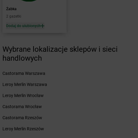
Żabka
Baboszewo
Żabka
Bachowice
Żabka
Żabka
Bądkowo
2 gazetki
Żabka
Bąków
Dodaj do ulubionych
Żabka
Bałtów
Żabka
Banino
Żabka
Baniocha
Wybrane lokalizacje sklepów i sieci
Żabka
Baranowo
handlowych
Żabka
Barcin
Żabka
Barczewo
Castorama Warszawa
Żabka
Bardo
Żabka
Barlinek
Leroy Merlin Warszawa
Żabka
Barniewice
Leroy Merlin Wrocław
Żabka
Bartąg
Żabka
Bartoszyce
Castorama Wrocław
Żabka
Baruchowo
Castorama Rzeszów
Żabka
Barwałd Średni
Żabka
Barwice
Leroy Merlin Rzeszów
Żabka
Bażanowice