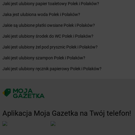
Żabka
Bieżuń
Jaki jest ulubiony papier toaletowy Polek i Polaków?
Żabka
Bilcza
Jaka jest ulubiona woda Polek i Polaków?
Żabka
Biłgoraj
Żabka
Biórków Mały
Jakie są ulubione płatki owsiane Polek i Polaków?
Żabka
Biskupice
Jaki jest ulubiony środek do WC Polek i Polaków?
Żabka
Biskupiec
Żabka
Biskupów
Jaki jest ulubiony żel pod prysznic Polek i Polaków?
Żabka
Blachownia
Jaki jest ulubiony szampon Polek i Polaków?
Żabka
Błażejewo
Żabka
Błażowa
Jaki jest ulubiony ręcznik papierowy Polek i Polaków?
Żabka
Blizne Łaszczyńskiego
Żabka
Bliżyn
Żabka
Blok Dobryszyce
Żabka
Błonie
Żabka
Bobolice
Żabka
Bobolin
Aplikacja Moja Gazetka na Twój telefon!
Żabka
Bobowa
Żabka
Bobrek
Żabka
Bobrowniki