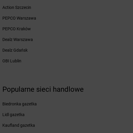
Żabka
Bażanowice
Action Szczecin
Żabka
Bęczków
Żabka
Będzin
PEPCO Warszawa
Żabka
Bełchatów
PEPCO Kraków
Żabka
Bełsznica
Żabka
Bełżyce
Dealz Warszawa
Żabka
Bestwina
Dealz Gdańsk
Żabka
Bestwinka
Żabka
Bezrzecze
OBI Lublin
Żabka
BG1
Żabka
Biała
Żabka
Biała Druga
Żabka
Biała Piska
Popularne sieci handlowe
Żabka
Biała Podlaska
Żabka
Biała Rawska
Biedronka gazetka
Żabka
Białe Błota
Lidl gazetka
Żabka
Białka
Żabka
Białka Tatrzańska
Kaufland gazetka
Żabka
Białobrzegi