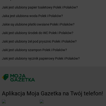
Żabka
Bieżuń
Jaki jest ulubiony papier toaletowy Polek i Polaków?
Żabka
Bilcza
Jaka jest ulubiona woda Polek i Polaków?
Żabka
Biłgoraj
Żabka
Biórków Mały
Jakie są ulubione płatki owsiane Polek i Polaków?
Żabka
Biskupice
Jaki jest ulubiony środek do WC Polek i Polaków?
Żabka
Biskupiec
Żabka
Biskupów
Jaki jest ulubiony żel pod prysznic Polek i Polaków?
Żabka
Blachownia
Jaki jest ulubiony szampon Polek i Polaków?
Żabka
Błażejewo
Żabka
Błażowa
Jaki jest ulubiony ręcznik papierowy Polek i Polaków?
Żabka
Blizne Łaszczyńskiego
Żabka
Bliżyn
Żabka
Blok Dobryszyce
Żabka
Błonie
Żabka
Bobolice
Żabka
Bobolin
Aplikacja Moja Gazetka na Twój telefon!
Żabka
Bobowa
Żabka
Bobrek