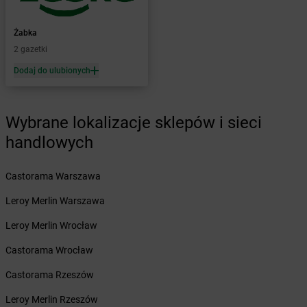
Żabka
Baboszewo
Żabka
Bachowice
Żabka
Żabka
Bądkowo
2 gazetki
Żabka
Bąków
Dodaj do ulubionych
Żabka
Bałtów
Żabka
Banino
Żabka
Baniocha
Wybrane lokalizacje sklepów i sieci
Żabka
Baranowo
handlowych
Żabka
Barcin
Żabka
Barczewo
Castorama Warszawa
Żabka
Bardo
Żabka
Barlinek
Leroy Merlin Warszawa
Żabka
Barniewice
Leroy Merlin Wrocław
Żabka
Bartąg
Żabka
Bartoszyce
Castorama Wrocław
Żabka
Baruchowo
Castorama Rzeszów
Żabka
Barwałd Średni
Żabka
Barwice
Leroy Merlin Rzeszów