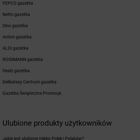
PEPCO gazetka
Żabka
Białogard
Żabka
Białogóra
Netto gazetka
Żabka
Białośliwie
Dino gazetka
Żabka
Białowieża
Żabka
Biały Dunajec
Action gazetka
Żabka
Białystok
ALDI gazetka
Żabka
Bibice
Żabka
Biczyce Dolne
ROSSMANN gazetka
Żabka
Biecz
Dealz gazetka
Żabka
Biedrusko
Żabka
Bielany Wrocławskie
Delikatesy Centrum gazetka
Żabka
Bielawa
Gazetka Świąteczne Promocje
Żabka
Bielsk
Żabka
Bielsk Podlaski
Żabka
Bielsko
Żabka
Bielsko-Biała
Ulubione produkty użytkowników
Żabka
Bieniewice
Żabka
Bieruń
Jakie jest ulubione mleko Polek i Polaków?
Żabka
Biery