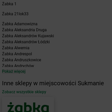
Żabka
1
Żabka
21lok33
Żabka
Adamowizna
Żabka
Aleksandria Druga
Żabka
Aleksandrów Kujawski
Żabka
Aleksandrów Łódzki
Żabka
Alwernia
Żabka
Andrespol
Żabka
Andruszkowice
Żabka
Andrychów
Pokaż więcej
Żabka
Antonie
Żabka
Augustów
Inne sklepy w miejscowości Sukmanie
Żabka
Automat
Zobacz wszystkie sklepy
Żabka
Babica
Żabka
Babice Nowe
Żabka
Babimost
Żabka
Baborów