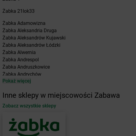
Żabka
21lok33
Żabka
Adamowizna
Żabka
Aleksandria Druga
Żabka
Aleksandrów Kujawski
Żabka
Aleksandrów Łódzki
Żabka
Alwernia
Żabka
Andrespol
Żabka
Andruszkowice
Żabka
Andrychów
Pokaż więcej
Żabka
Antonie
Żabka
Augustów
Inne sklepy w miejscowości Zabawa
Żabka
Automat
Zobacz wszystkie sklepy
Żabka
Babica
Żabka
Babice Nowe
Żabka
Babimost
Żabka
Baborów