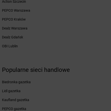
Action Szczecin
Żabka
Bęczków
Żabka
Będzin
PEPCO Warszawa
Żabka
Bełchatów
PEPCO Kraków
Żabka
Bełsznica
Żabka
Bełżyce
Dealz Warszawa
Żabka
Bestwina
Dealz Gdańsk
Żabka
Bestwinka
Żabka
Bezrzecze
OBI Lublin
Żabka
BG1
Żabka
Biała
Żabka
Biała Druga
Żabka
Biała Piska
Popularne sieci handlowe
Żabka
Biała Podlaska
Żabka
Biała Rawska
Biedronka gazetka
Żabka
Białe Błota
Lidl gazetka
Żabka
Białka
Żabka
Białka Tatrzańska
Kaufland gazetka
Żabka
Białobrzegi
PEPCO gazetka
Żabka
Bialogard