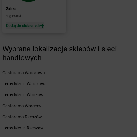
Żabka
Baboszewo
Żabka
Bachowice
Żabka
Żabka
Bądkowo
2 gazetki
Żabka
Bąków
Dodaj do ulubionych
Żabka
Bałtów
Żabka
Banino
Żabka
Baniocha
Wybrane lokalizacje sklepów i sieci
Żabka
Baranowo
handlowych
Żabka
Barcin
Żabka
Barczewo
Castorama Warszawa
Żabka
Bardo
Żabka
Barlinek
Leroy Merlin Warszawa
Żabka
Barniewice
Leroy Merlin Wrocław
Żabka
Bartąg
Żabka
Bartoszyce
Castorama Wrocław
Żabka
Baruchowo
Castorama Rzeszów
Żabka
Barwałd Średni
Żabka
Barwice
Leroy Merlin Rzeszów
Żabka
Bażanowice