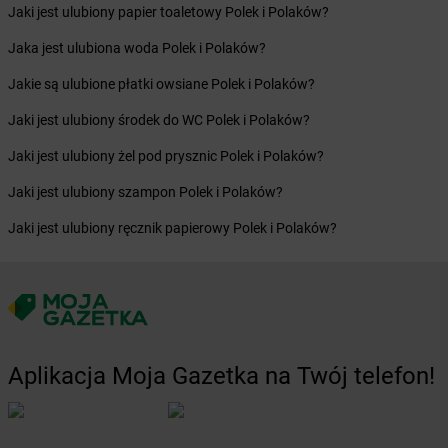
Żabka
Bieżuń
Jaki jest ulubiony papier toaletowy Polek i Polaków?
Żabka
Bilcza
Jaka jest ulubiona woda Polek i Polaków?
Żabka
Biłgoraj
Żabka
Biórków Mały
Jakie są ulubione płatki owsiane Polek i Polaków?
Żabka
Biskupice
Jaki jest ulubiony środek do WC Polek i Polaków?
Żabka
Biskupiec
Żabka
Biskupów
Jaki jest ulubiony żel pod prysznic Polek i Polaków?
Żabka
Blachownia
Jaki jest ulubiony szampon Polek i Polaków?
Żabka
Błażejewo
Żabka
Błażowa
Jaki jest ulubiony ręcznik papierowy Polek i Polaków?
Żabka
Blizne Łaszczyńskiego
Żabka
Bliżyn
Żabka
Blok Dobryszyce
Żabka
Błonie
Żabka
Bobolice
Żabka
Bobolin
Aplikacja Moja Gazetka na Twój telefon!
Żabka
Bobowa
Żabka
Bobrek
Żabka
Bobrowniki