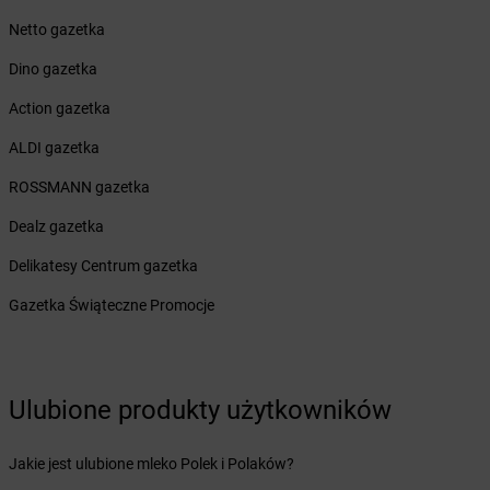
Żabka
Białogóra
Netto gazetka
Żabka
Białośliwie
Dino gazetka
Żabka
Białowieża
Żabka
Biały Dunajec
Action gazetka
Żabka
Białystok
ALDI gazetka
Żabka
Bibice
Żabka
Biczyce Dolne
ROSSMANN gazetka
Żabka
Biecz
Dealz gazetka
Żabka
Biedrusko
Żabka
Bielany Wrocławskie
Delikatesy Centrum gazetka
Żabka
Bielawa
Gazetka Świąteczne Promocje
Żabka
Bielsk
Żabka
Bielsk Podlaski
Żabka
Bielsko
Żabka
Bielsko-Biała
Ulubione produkty użytkowników
Żabka
Bieniewice
Żabka
Bieruń
Jakie jest ulubione mleko Polek i Polaków?
Żabka
Biery