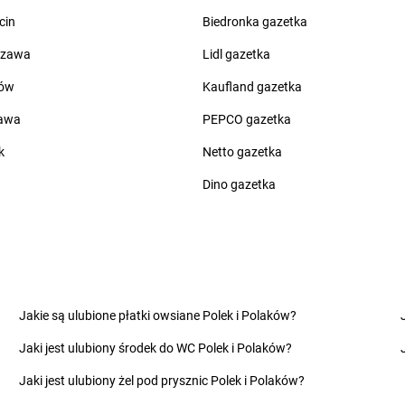
Żabka
Bolesław
Żabka
Brwi
cin
Biedronka gazetka
Żabka
Bolesławiec
Żabka
Bryni
szawa
Lidl gazetka
Żabka
Bolewice
Żabka
Brząc
Żabka
Bolków
Żabka
Brzeg
ów
Kaufland gazetka
Żabka
Bolszewo
Żabka
Brzeg
zawa
PEPCO gazetka
Żabka
Bońki
Żabka
Brześ
Żabka
Borawe
Żabka
Brzes
k
Netto gazetka
Żabka
Borek Stary
Żabka
Brzes
Dino gazetka
Żabka
Borek Wielkopolski
Żabka
Brzez
Żabka
Borkowo
Żabka
Brzez
Żabka
Borne Sulinowo
Żabka
Brze
zyńskiego
Żabka
Boronów
Żabka
Brzeź
Żabka
Borowa
Żabka
Brzeź
Żabka
Chotomów
Żabka
Ciesz
Jakie są ulubione płatki owsiane Polek i Polaków?
Żabka
Chróścice
Żabka
Ciężk
Jaki jest ulubiony środek do WC Polek i Polaków?
Żabka
Chruściele
Żabka
Cisie
Żabka
Chruszczobród
Żabka
Cisna
Jaki jest ulubiony żel pod prysznic Polek i Polaków?
Żabka
Chrzanów
Żabka
Cmol