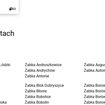
90
stach
Łódzki
Żabka
Andruszkowice
Żabka
Augu
Żabka
Andrychów
Żabka
Auto
Żabka
Antonie
Żabka
Blok Dobryszyce
Żabka
Boro
Żabka
Błonie
Żabka
Boró
Żabka
Bobolice
Żabka
Boró
ńska
Żabka
Bobolin
Żabka
Boro