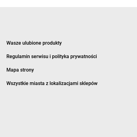
nka
Żabka
Czermin
ice Duże
Żabka
Czerna
z
Żabka
Czernica
ec
Żabka
Czernichów
inek
Żabka
Czerniec
ury
Żabka
Czernikowo
Wasze ulubione produkty
ków
Żabka
Czersk
Regulamin serwisu i polityka prywatności
a Białostocka
Żabka
Czerwieńsk
na Dąbrówka
Żabka
Czerwionka-Leszczyny
Mapa strony
a Wieś
Żabka
Czerwonak
na Woda
Żabka
Czerwonka-Parcel
Wszystkie miasta z lokalizacjami sklepów
ne
Żabka
Częstochowa
nków
Żabka
Człopa
nochowice
Żabka
Człuchów
ocin
Żabka
Czosnów
ożyły
Żabka
Czyżew
y Dunajec
Żabka
Czyżowice
owice-Dziedzice