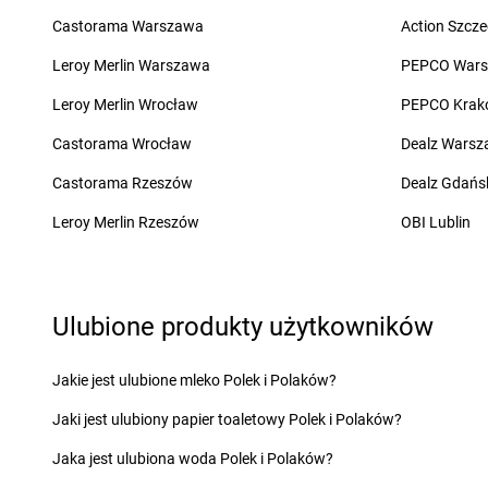
Żabka
Bęczków
Żabka
Biery
Castorama Warszawa
Action Szcze
Żabka
Będzin
Żabka
Bieżuń
Leroy Merlin Warszawa
PEPCO War
Żabka
Bełchatów
Żabka
Bilcza
Żabka
Bełsznica
Żabka
Biłgoraj
Leroy Merlin Wrocław
PEPCO Krak
Żabka
Bełżyce
Żabka
Biórków Mały
Castorama Wrocław
Dealz Wars
Żabka
Bestwina
Żabka
Biskupice
Żabka
Bestwinka
Żabka
Biskupiec
Castorama Rzeszów
Dealz Gdańs
Żabka
Bezrzecze
Żabka
Biskupów
Leroy Merlin Rzeszów
OBI Lublin
Żabka
BG1
Żabka
Blachownia
Żabka
Biała
Żabka
Błażejewo
Żabka
Biała Druga
Żabka
Błażowa
Żabka
Biała Piska
Żabka
Blizne Łaszc
Ulubione produkty użytkowników
Żabka
Biała Podlaska
Żabka
Bliżyn
Żabka
Cedynia
Żabka
Chmielek
Jakie jest ulubione mleko Polek i Polaków?
Żabka
Cegłów
Żabka
Chmielnik
Jaki jest ulubiony papier toaletowy Polek i Polaków?
Żabka
Cekcyn
Żabka
Chmielno
Żabka
Ceków
Żabka
Chobienice
Jaka jest ulubiona woda Polek i Polaków?
Żabka
Celestynów
Żabka
Choceń