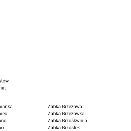
stów
mat
wianka
Żabka
Brzezowa
wiec
Żabka
Brzezówka
wno
Żabka
Brzoskwinia
wo
Żabka
Brzostek