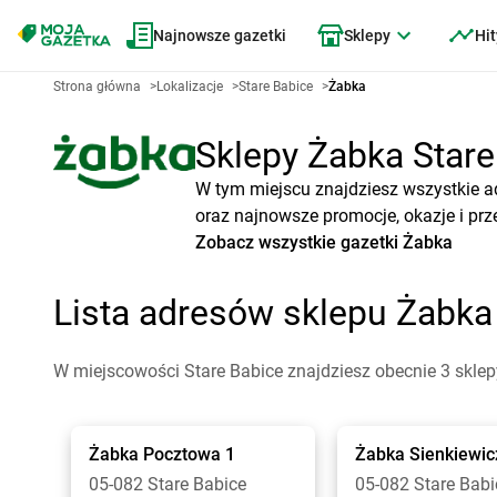
Najnowsze gazetki
Sklepy
Hit
Strona główna
>
Lokalizacje
>
Stare Babice
>
Żabka
Sklepy Żabka Stare 
W tym miejscu znajdziesz wszystkie a
oraz najnowsze promocje, okazje i prz
Zobacz wszystkie gazetki Żabka
Lista adresów sklepu Żabka
W miejscowości Stare Babice znajdziesz obecnie 3 skle
Żabka
Pocztowa 1
Żabka
Sienkiewic
05-082 Stare Babice
05-082 Stare Babi