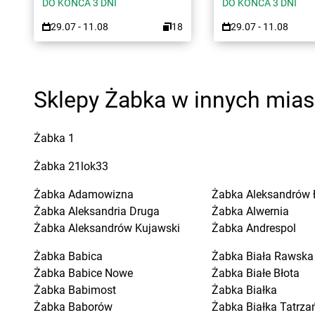
DO KOŃCA 3 DNI
DO KOŃCA 3 DNI
29.07 - 11.08
18
29.07 - 11.08
Sklepy Żabka w innych mia
Żabka
1
Żabka
21lok33
Żabka
Adamowizna
Żabka
Aleksandrów 
Żabka
Aleksandria Druga
Żabka
Alwernia
Żabka
Aleksandrów Kujawski
Żabka
Andrespol
Żabka
Babica
Żabka
Biała Rawska
Żabka
Babice Nowe
Żabka
Białe Błota
Żabka
Babimost
Żabka
Białka
Żabka
Baborów
Żabka
Białka Tatrza