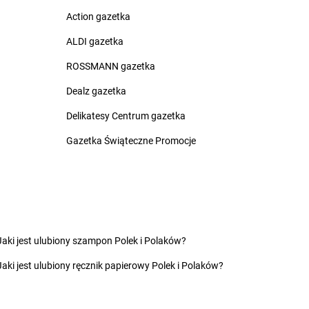
nów
Żabka
Bydgoszcz
Action gazetka
ca
Żabka
Bydlin
ALDI gazetka
zowice
Żabka
Bydlino
Żabka
Bystra
ROSSMANN gazetka
 Dolny
Żabka
Bystra Podhalańska
Dealz gazetka
ć Kujawski
Żabka
Bystry
ko
Żabka
Bystrzyca
Delikatesy Centrum gazetka
zcze
Żabka
Bystrzyca Kłodzka
Gazetka Świąteczne Promocje
ia Łąka
Żabka
Bytom
iny
Żabka
Bytów
zna
nica
nio
yn
Żabka
Czekanka
Jaki jest ulubiony szampon Polek i Polaków?
owice
Żabka
Czekanów
Jaki jest ulubiony ręcznik papierowy Polek i Polaków?
c
Żabka
Czeladź
Żabka
Czempiń
as
Żabka
Czerlejno