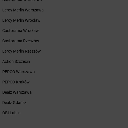
Żabka
Bęczków
Żabka
Leroy Merlin Warszawa
Będzin
Żabka
Bełchatów
Leroy Merlin Wrocław
Żabka
Bełsznica
Żabka
Castorama Wrocław
Bełżyce
Żabka
Bestwina
Castorama Rzeszów
Żabka
Bestwinka
Żabka
Leroy Merlin Rzeszów
Bezrzecze
Żabka
BG1
Action Szczecin
Żabka
Biała
Żabka
PEPCO Warszawa
Biała Druga
Żabka
Biała Piska
PEPCO Kraków
Żabka
Biała Podlaska
Żabka
Dealz Warszawa
Biała Rawska
Żabka
Białe Błota
Dealz Gdańsk
Żabka
Białka
Żabka
OBI Lublin
Białka Tatrzańska
Żabka
Białobrzegi
Żabka
Bialogard