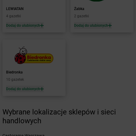
Żabka
Baboszewo
Żabka
Bachowice
LEWIATAN
Żabka
Żabka
Bądkowo
4 gazetki
2 gazetki
Żabka
Bąków
Dodaj do ulubionych
Dodaj do ulubionych
Żabka
Bałtów
Żabka
Banino
Żabka
Baniocha
Żabka
Baranowo
Żabka
Barcin
Żabka
Barczewo
Biedronka
Żabka
Bardo
10 gazetek
Żabka
Barlinek
Żabka
Barniewice
Dodaj do ulubionych
Żabka
Bartąg
Żabka
Bartoszyce
Żabka
Wybrane lokalizacje sklepów i sieci
Baruchowo
Żabka
Barwałd Średni
handlowych
Żabka
Barwice
Żabka
Bażanowice
Castorama Warszawa