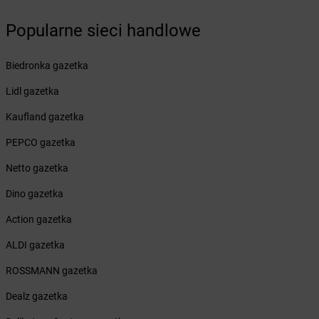
Żabka
Białogóra
Popularne sieci handlowe
Żabka
Białośliwie
Żabka
Białowieża
Żabka
Biały Dunajec
Biedronka gazetka
Żabka
Białystok
Lidl gazetka
Żabka
Bibice
Żabka
Biczyce Dolne
Kaufland gazetka
Żabka
Biecz
PEPCO gazetka
Żabka
Biedrusko
Żabka
Bielany Wrocławskie
Netto gazetka
Żabka
Bielawa
Dino gazetka
Żabka
Bielsk
Żabka
Bielsk Podlaski
Action gazetka
Żabka
Bielsko
ALDI gazetka
Żabka
Bielsko-Biała
Żabka
Bieniewice
ROSSMANN gazetka
Żabka
Bieruń
Dealz gazetka
Żabka
Biery