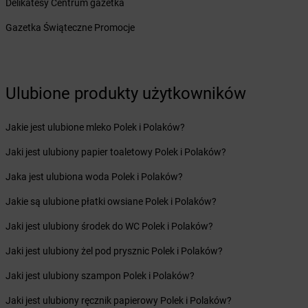
Żabka
Bieżuń
Delikatesy Centrum gazetka
Żabka
Bilcza
Gazetka Świąteczne Promocje
Żabka
Biłgoraj
Żabka
Biórków Mały
Żabka
Biskupice
Żabka
Biskupiec
Ulubione produkty użytkowników
Żabka
Biskupów
Żabka
Blachownia
Jakie jest ulubione mleko Polek i Polaków?
Żabka
Błażejewo
Żabka
Błażowa
Jaki jest ulubiony papier toaletowy Polek i Polaków?
Żabka
Blizne Łaszczyńskiego
Jaka jest ulubiona woda Polek i Polaków?
Żabka
Bliżyn
Żabka
Blok Dobryszyce
Jakie są ulubione płatki owsiane Polek i Polaków?
Żabka
Błonie
Jaki jest ulubiony środek do WC Polek i Polaków?
Żabka
Bobolice
Żabka
Bobolin
Jaki jest ulubiony żel pod prysznic Polek i Polaków?
Żabka
Bobowa
Jaki jest ulubiony szampon Polek i Polaków?
Żabka
Bobrek
Żabka
Bobrowiec
Jaki jest ulubiony ręcznik papierowy Polek i Polaków?