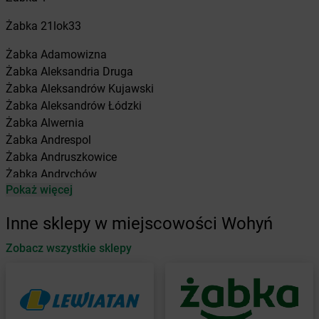
Żabka
21lok33
Żabka
Adamowizna
Żabka
Aleksandria Druga
Żabka
Aleksandrów Kujawski
Żabka
Aleksandrów Łódzki
Żabka
Alwernia
Żabka
Andrespol
Żabka
Andruszkowice
Żabka
Andrychów
Pokaż więcej
Żabka
Antonie
Żabka
Augustów
Inne sklepy w miejscowości Wohyń
Żabka
Automat
Zobacz wszystkie sklepy
Żabka
Babica
Żabka
Babice Nowe
Żabka
Babimost
Żabka
Baborów