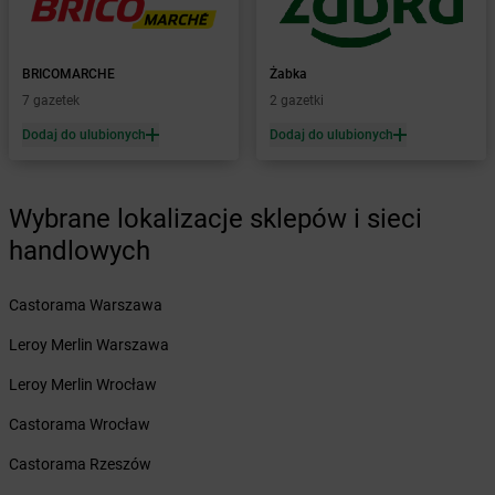
Żabka
Baborów
Żabka
Baboszewo
Żabka
Bachowice
BRICOMARCHE
Żabka
Żabka
Bądkowo
7 gazetek
2 gazetki
Żabka
Bąków
Dodaj do ulubionych
Dodaj do ulubionych
Żabka
Bałtów
Żabka
Banino
Żabka
Baniocha
Wybrane lokalizacje sklepów i sieci
Żabka
Baranowo
handlowych
Żabka
Barcin
Żabka
Barczewo
Castorama Warszawa
Żabka
Bardo
Żabka
Barlinek
Leroy Merlin Warszawa
Żabka
Barniewice
Leroy Merlin Wrocław
Żabka
Bartąg
Żabka
Bartoszyce
Castorama Wrocław
Żabka
Baruchowo
Castorama Rzeszów
Żabka
Barwałd Średni