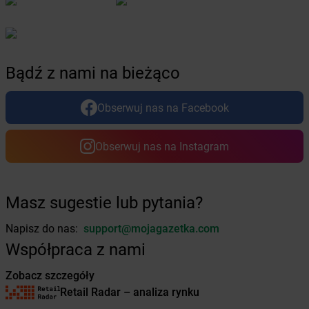
Żabka
Bobrek
Żabka
Bobrowniki
Żabka
Bochnia
Żabka
Bodzechów
Żabka
Bodzentyn
Bądź z nami na bieżąco
Żabka
Bogatki
Żabka
Bogatynia
Obserwuj nas na Facebook
Żabka
Bogdaniec
Żabka
Bogdanowo
Obserwuj nas na Instagram
Żabka
Boguchwała
Żabka
Boguchwałowice
Żabka
Boguszów-Gorce
Masz sugestie lub pytania?
Żabka
Boguszyce
Żabka
Bohater
Napisz do nas:
support@mojagazetka.com
Żabka
Bojano
Współpraca z nami
Żabka
Bojszowy
Żabka
Bolechowo
Zobacz szczegóły
Żabka
Bolęcin
Retail Radar – analiza rynku
Żabka
Bolesław