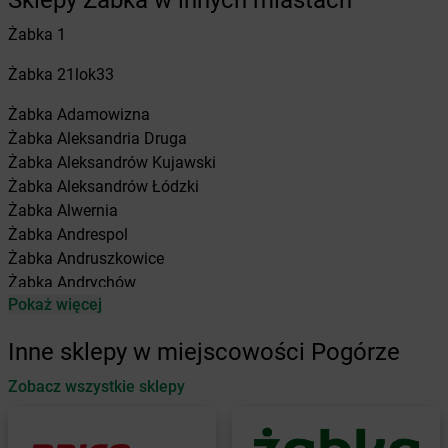
Sklepy Żabka w innych miastach
Żabka
1
Żabka
21lok33
Żabka
Adamowizna
Żabka
Aleksandria Druga
Żabka
Aleksandrów Kujawski
Żabka
Aleksandrów Łódzki
Żabka
Alwernia
Żabka
Andrespol
Żabka
Andruszkowice
Żabka
Andrychów
Pokaż więcej
Żabka
Antonie
Żabka
Augustów
Inne sklepy w miejscowości Pogórze
Żabka
Automat
Zobacz wszystkie sklepy
Żabka
Babica
Żabka
Babice Nowe
Żabka
Babimost