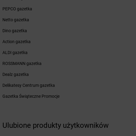
Żabka
Białobrzegi
PEPCO gazetka
Żabka
Bialogard
Żabka
Białogóra
Netto gazetka
Żabka
Białośliwie
Dino gazetka
Żabka
Białowieża
Żabka
Biały Dunajec
Action gazetka
Żabka
Białystok
ALDI gazetka
Żabka
Bibice
Żabka
Biczyce Dolne
ROSSMANN gazetka
Żabka
Biecz
Dealz gazetka
Żabka
Biedrusko
Żabka
Bielany Wrocławskie
Delikatesy Centrum gazetka
Żabka
Bielawa
Gazetka Świąteczne Promocje
Żabka
Bielsk
Żabka
Bielsk Podlaski
Żabka
Bielsko
Żabka
Bielsko-Biała
Ulubione produkty użytkowników
Żabka
Bieniewice
Żabka
Bieruń