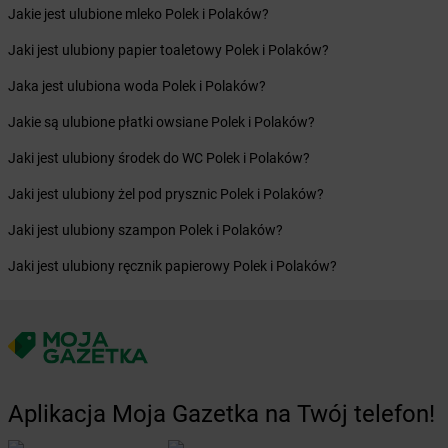
Jakie jest ulubione mleko Polek i Polaków?
Żabka
Biery
Żabka
Bieżuń
Jaki jest ulubiony papier toaletowy Polek i Polaków?
Żabka
Bilcza
Jaka jest ulubiona woda Polek i Polaków?
Żabka
Biłgoraj
Żabka
Biórków Mały
Jakie są ulubione płatki owsiane Polek i Polaków?
Żabka
Biskupice
Jaki jest ulubiony środek do WC Polek i Polaków?
Żabka
Biskupiec
Żabka
Biskupów
Jaki jest ulubiony żel pod prysznic Polek i Polaków?
Żabka
Blachownia
Jaki jest ulubiony szampon Polek i Polaków?
Żabka
Błażejewo
Żabka
Błażowa
Jaki jest ulubiony ręcznik papierowy Polek i Polaków?
Żabka
Blizne Łaszczyńskiego
Żabka
Bliżyn
Żabka
Blok Dobryszyce
Żabka
Błonie
Żabka
Bobolice
Żabka
Bobolin
Aplikacja Moja Gazetka na Twój telefon!
Żabka
Bobowa