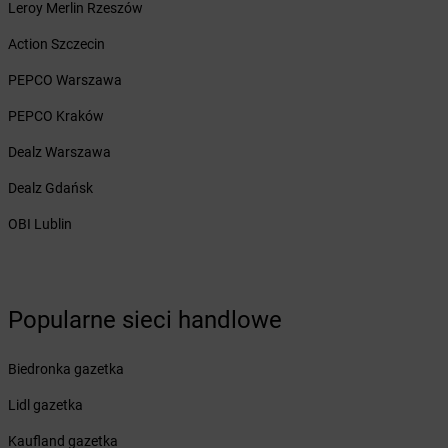
Żabka
Barwice
Leroy Merlin Rzeszów
Żabka
Bażanowice
Action Szczecin
Żabka
Bęczków
Żabka
Będzin
PEPCO Warszawa
Żabka
Bełchatów
PEPCO Kraków
Żabka
Bełsznica
Żabka
Bełżyce
Dealz Warszawa
Żabka
Bestwina
Dealz Gdańsk
Żabka
Bestwinka
Żabka
Bezrzecze
OBI Lublin
Żabka
BG1
Żabka
Biała
Żabka
Biała Druga
Żabka
Biała Piska
Popularne sieci handlowe
Żabka
Biała Podlaska
Żabka
Biała Rawska
Biedronka gazetka
Żabka
Białe Błota
Lidl gazetka
Żabka
Białka
Żabka
Białka Tatrzańska
Kaufland gazetka