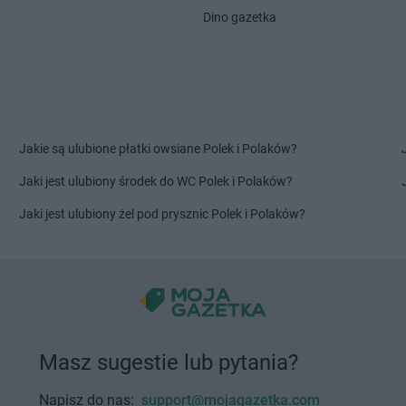
Żabka
Chrzanów Duży
Dino gazetka
Żabka
Cybi
Żabka
Chrząstawa Mała
Żabka
Cybul
Żabka
Chudów
Żabka
Czac
Żabka
Chwaszczyno
Żabka
Czani
Żabka
Chyby
Żabka
Czapl
Żabka
Chylice
Żabka
Czap
Żabka
Ciągowice
Żabka
Czar
Jakie są ulubione płatki owsiane Polek i Polaków?
Żabka
Ciasna
Żabka
Czarn
Jaki jest ulubiony środek do WC Polek i Polaków?
Żabka
Ciążeń
Żabka
Czar
Żabka
Cibórz
Żabka
Czarn
Jaki jest ulubiony żel pod prysznic Polek i Polaków?
Żabka
Ciche
Żabka
Czar
Żabka
Ciechanow
Żabka
Czar
Żabka
Ciechanowiec
Żabka
Czar
Żabka
Ciechocinek
Żabka
Czar
Żabka
Cięcina
Żabka
Czarn
Żabka
Ciemne
Żabka
Czarn
Masz sugestie lub pytania?
Żabka
Cieplewo
Żabka
Czarn
Żabka
Cieszanów
Żabka
Czech
Napisz do nas:
support@mojagazetka.com