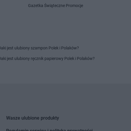
nka
Gazetka Świąteczne Promocje
Żabka
Czermin
ice Duże
Żabka
Czerna
z
Żabka
Czernica
ec
Żabka
Czernichów
inek
Żabka
Czerniec
ury
Żabka
Czernikowo
ków
Żabka
Czersk
Jaki jest ulubiony szampon Polek i Polaków?
a Białostocka
Żabka
Czerwieńsk
Jaki jest ulubiony ręcznik papierowy Polek i Polaków?
na Dąbrówka
Żabka
Czerwionka-Leszczyny
a Wieś
Żabka
Czerwonak
na Woda
Żabka
Czerwonka-Parcel
ne
Żabka
Częstochowa
nków
Żabka
Człopa
nochowice
Żabka
Człuchów
ocin
Żabka
Czosnów
ożyły
Żabka
Czyżew
Wasze ulubione produkty
y Dunajec
Żabka
Czyżowice
owice-Dziedzice
Regulamin serwisu i polityka prywatności