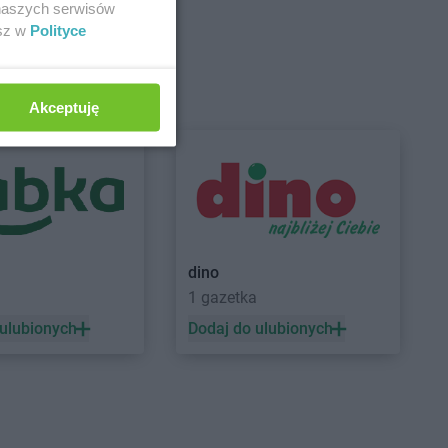
 naszych serwisów
a Kościelna
Żabka
Brzoza
esz w
Polityce
cin Duży
Żabka
Brzozów
ygniew
Żabka
Brzozówka
ytuchom
Żabka
Bucz
Akceptuję
 Wola
Żabka
Buczkowice
n
Żabka
Budziechów
ce
Żabka
Budziszewice
iewo
Żabka
Budzów
sk
Żabka
Budzyń
na
Żabka
Bujaków
ica
Żabka
Buk
dino
ica Górna
Żabka
Bukowiec
1 gazetka
owo
Żabka
Bukowina Tatrzańska
y
Żabka
Bukowno
 ulubionych
Dodaj do ulubionych
e
Żabka
Bulowice
na
Żabka
Busko-Zdrój
zeń Duży
Żabka
Bychawa
owo Wielkie
Żabka
Bycina
Żabka
Byczyna