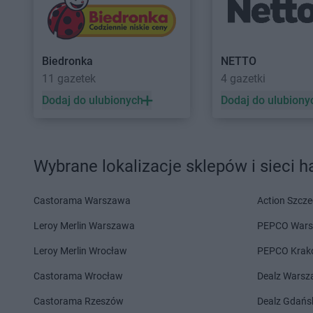
Żabka
Bęczków
Żabka
Biery
Żabka
Będzin
Żabka
Bieżuń
Żabka
Bełchatów
Żabka
Bilcza
Biedronka
NETTO
Żabka
Bełsznica
Żabka
Biłgoraj
11 gazetek
4 gazetki
Żabka
Bełżyce
Żabka
Biórków Mały
Żabka
Bestwina
Żabka
Biskupice
Dodaj do ulubionych
Dodaj do ulubiony
Żabka
Bestwinka
Żabka
Biskupiec
Żabka
Bezrzecze
Żabka
Biskupów
Żabka
BG1
Żabka
Blachownia
Wybrane lokalizacje sklepów i sieci 
Żabka
Biała
Żabka
Błażejewo
Żabka
Biała Druga
Żabka
Błażowa
Żabka
Biała Piska
Żabka
Blizne Łaszc
Castorama Warszawa
Action Szcze
Żabka
Biała Podlaska
Żabka
Bliżyn
Leroy Merlin Warszawa
PEPCO War
Żabka
Cedynia
Żabka
Chmielek
Leroy Merlin Wrocław
PEPCO Krak
Żabka
Cegłów
Żabka
Chmielnik
Żabka
Castorama Wrocław
Cekcyn
Żabka
Chmielno
Dealz Wars
Żabka
Ceków
Żabka
Chobienice
Castorama Rzeszów
Dealz Gdańs
Żabka
Celestynów
Żabka
Choceń