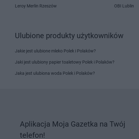
Żabka
Leroy Merlin Rzeszów
Cerekwica
Żabka
Chocianów
OBI Lublin
Żabka
Cerkwica
Żabka
Chociszewo
Żabka
Cewice
Żabka
Chociwel
Żabka
Chabówka
Żabka
Choczewo
Ulubione produkty użytkowników
Żabka
Chałupki
Żabka
Chocznia
Żabka
Charzykowy
Żabka
Chodzież
Żabka
Charzyno
Żabka
Chojęcin
Jakie jest ulubione mleko Polek i Polaków?
Żabka
Chęciny
Żabka
Chojna
Jaki jest ulubiony papier toaletowy Polek i Polaków?
Żabka
Chełm
Żabka
Chojnice
Żabka
Chełm Śląski
Żabka
Chojniczki
Jaka jest ulubiona woda Polek i Polaków?
Żabka
Chełmek
Żabka
Chojnów
Żabka
Chełmno
Żabka
Cholerzyn
Żabka
Chełmsko Śląskie
Żabka
Chomęcice
Żabka
Chełmża
Żabka
Choroszcz
Żabka
Chłapowo
Żabka
Chorzele
Żabka
Chlastawa
Żabka
Chorzelów
Aplikacja Moja Gazetka na Twój
Żabka
Chlewice
Żabka
Chorzów
Żabka
Chludowo
Żabka
Choszczno
telefon!