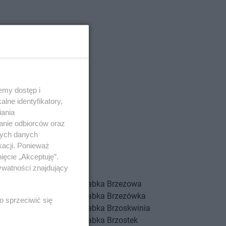
emy dostęp i
lne identyfikatory,
iania
anie odbiorców oraz
nych danych
stów
kacji. Ponieważ
mat
ięcie „Akceptuję”.
ywatności znajdujący
wianka
Żabka
Brzezowa
wiec
Żabka
Brzezówka
o sprzeciwić się
wno
Żabka
Brzoskwinia
wo
Żabka
Brzostek