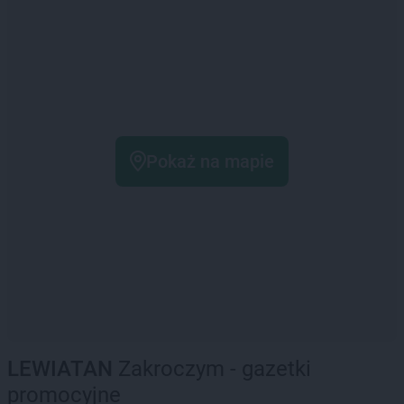
Pokaż na mapie
LEWIATAN
Zakroczym - gazetki
promocyjne