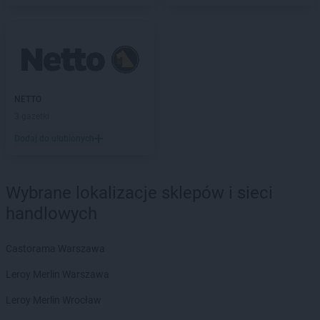
LEWIATAN
Biała Piska
LEWIATAN
Biała Podlaska
LEWIATAN
Białaczów
LEWIATAN
Białka Tatrzańska
LEWIATAN
Białobłocie
LEWIATAN
Białobrzegi
NETTO
LEWIATAN
Białogóra
3 gazetki
LEWIATAN
Białopole
Dodaj do ulubionych
LEWIATAN
Biały Bór
LEWIATAN
Biały Kościół
LEWIATAN
Białystok
Wybrane lokalizacje sklepów i sieci
LEWIATAN
Bielkówko
handlowych
LEWIATAN
Bielsk
LEWIATAN
Bielsko-Biała
LEWIATAN
Bieńkowice
Castorama Warszawa
LEWIATAN
Bierawa
Leroy Merlin Warszawa
LEWIATAN
Biernatki
LEWIATAN
Bieruń
Leroy Merlin Wrocław
LEWIATAN
Bierzewice