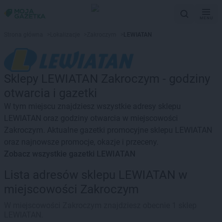
MENU
Strona główna
>
Lokalizacje
>
Zakroczym
>
LEWIATAN
Sklepy LEWIATAN Zakroczym - godziny
otwarcia i gazetki
W tym miejscu znajdziesz wszystkie adresy sklepu
LEWIATAN oraz godziny otwarcia w miejscowości
Zakroczym. Aktualne gazetki promocyjne sklepu LEWIATAN
oraz najnowsze promocje, okazje i przeceny.
Zobacz wszystkie gazetki LEWIATAN
Lista adresów sklepu LEWIATAN w
miejscowości Zakroczym
W miejscowości Zakroczym znajdziesz obecnie 1 sklep
LEWIATAN.