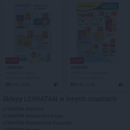
NOWA!
NOWA!
LEWIATAN
LEWIATAN
Mamy TO w appce
MAMY TO w Lewiatanie
AKTUALNA GAZETKA
AKTUALNA GAZETKA
06.08 - 12.08
1
06.08 - 12.08
1
Sklepy LEWIATAN w innych miastach
LEWIATAN
Adamów
LEWIATAN
Aleksandria Druga
LEWIATAN
Aleksandrów Kujawski
LEWIATAN
Amelin