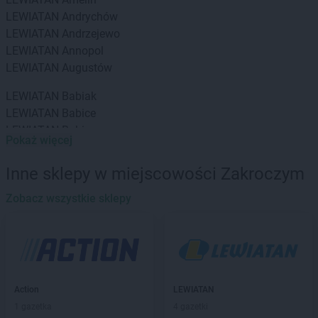
LEWIATAN
Andrychów
LEWIATAN
Andrzejewo
LEWIATAN
Annopol
LEWIATAN
Augustów
LEWIATAN
Babiak
LEWIATAN
Babice
LEWIATAN
Babin
Pokaż więcej
LEWIATAN
Baborów
LEWIATAN
Baboszewo
Inne sklepy w miejscowości Zakroczym
LEWIATAN
Baciuty
LEWIATAN
Zobacz wszystkie sklepy
Bąkowo
LEWIATAN
Baligród
LEWIATAN
Balin
LEWIATAN
Banino
LEWIATAN
Baranowo
LEWIATAN
Barcino
Action
LEWIATAN
LEWIATAN
Barczewo
1 gazetka
4 gazetki
LEWIATAN
Bargłów Kościelny