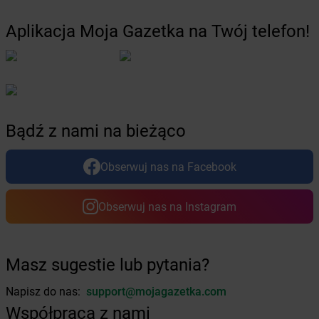
Żabka
Bystra
Żabka
Bystra Podhalańska
Aplikacja Moja Gazetka na Twój telefon!
Żabka
Bystry
Żabka
Bystrzyca
Żabka
Bystrzyca Kłodzka
Żabka
Bytom
Żabka
Bytów
Bądź z nami na bieżąco
Żabka
Cedynia
Żabka
Cegłów
Obserwuj nas na Facebook
Żabka
Cekcyn
Żabka
Ceków
Obserwuj nas na Instagram
Żabka
Celestynów
Żabka
Cerekwica
Żabka
Cerkwica
Żabka
Cewice
Masz sugestie lub pytania?
Żabka
Chabówka
Napisz do nas:
support@mojagazetka.com
Żabka
Chałupki
Współpraca z nami
Żabka
Charzykowy