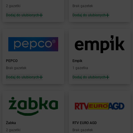
Żabka
Bieruń
2 gazetki
Brak gazetek
Żabka
Biery
Dodaj do ulubionych
Dodaj do ulubionych
Żabka
Bieżuń
Żabka
Bilcza
Żabka
Biłgoraj
Żabka
Biórków Mały
Żabka
Biskupice
Żabka
Biskupiec
Żabka
Biskupów
PEPCO
Empik
Żabka
Blachownia
Brak gazetek
1 gazetka
Żabka
Błażejewo
Dodaj do ulubionych
Dodaj do ulubionych
Żabka
Błażowa
Żabka
Blizne Łaszczyńskiego
Żabka
Bliżyn
Żabka
Blok Dobryszyce
Żabka
Błonie
Żabka
Bobolice
Żabka
RTV EURO AGD
Żabka
Bobolin
2 gazetki
Brak gazetek
Żabka
Bobowa