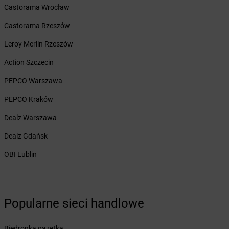
Żabka
Borzygniew
Castorama Wrocław
Żabka
Borzytuchom
Castorama Rzeszów
Żabka
Boża Wola
Żabka
Bralin
Leroy Merlin Rzeszów
Żabka
Branice
Action Szczecin
Żabka
Braniewo
Żabka
Brańsk
PEPCO Warszawa
Żabka
Brenna
PEPCO Kraków
Żabka
Brodnica
Żabka
Brodnica Górna
Dealz Warszawa
Żabka
Brodowo
Dealz Gdańsk
Żabka
Brody
Żabka
Brojce
OBI Lublin
Żabka
Bronina
Żabka
Brudzeń Duży
Żabka
Bruskowo Wielkie
Popularne sieci handlowe
Żabka
Brusy
Żabka
Brwinów
Żabka
Brynica
Biedronka gazetka