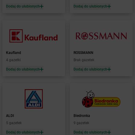
Żabka
Bobrek
Dodaj do ulubionych
Dodaj do ulubionych
Żabka
Bobrowniki
Żabka
Bochnia
Żabka
Bodzechów
Żabka
Bodzentyn
Żabka
Bogatki
Żabka
Bogatynia
Kaufland
ROSSMANN
Żabka
Bogdaniec
4 gazetki
Brak gazetek
Żabka
Bogdanowo
Dodaj do ulubionych
Dodaj do ulubionych
Żabka
Boguchwała
Żabka
Boguchwałowice
Żabka
Boguszów-Gorce
Żabka
Boguszyce
Żabka
Bohater
Żabka
Bojano
Żabka
Bojszowy
ALDI
Biedronka
Żabka
Bolechowo
5 gazetek
9 gazetek
Żabka
Bolęcin
Dodaj do ulubionych
Dodaj do ulubionych