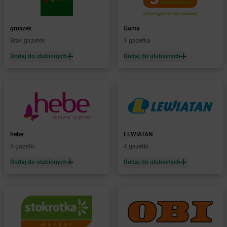
Żabka
Barwice
Żabka
Bażanowice
groszek
Gama
Żabka
Bęczków
Brak gazetek
1 gazetka
Żabka
Będzin
Dodaj do ulubionych
Dodaj do ulubionych
Żabka
Bełchatów
Żabka
Bełsznica
Żabka
Bełżyce
Żabka
Bestwina
Żabka
Bestwinka
Żabka
Bezrzecze
Żabka
BG1
hebe
LEWIATAN
Żabka
Biała
3 gazetki
4 gazetki
Żabka
Biała Druga
Dodaj do ulubionych
Dodaj do ulubionych
Żabka
Biała Piska
Żabka
Biała Podlaska
Żabka
Biała Rawska
Żabka
Białe Błota
Żabka
Białka