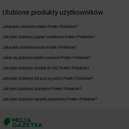
Żabka
Bucz
Żabka
Buczkowice
Ulubione produkty użytkowników
Żabka
Budziechów
Żabka
Budziszewice
Jakie jest ulubione mleko Polek i Polaków?
Żabka
Budzów
Żabka
Budzyń
Jaki jest ulubiony papier toaletowy Polek i Polaków?
Żabka
Bujaków
Jaka jest ulubiona woda Polek i Polaków?
Żabka
Buk
Żabka
Bukowiec
Jakie są ulubione płatki owsiane Polek i Polaków?
Żabka
Bukowina Tatrzańska
Jaki jest ulubiony środek do WC Polek i Polaków?
Żabka
Bukowno
Żabka
Bulowice
Jaki jest ulubiony żel pod prysznic Polek i Polaków?
Żabka
Busko-Zdrój
Jaki jest ulubiony szampon Polek i Polaków?
Żabka
Bychawa
Żabka
Bycina
Jaki jest ulubiony ręcznik papierowy Polek i Polaków?
Żabka
Byczyna
Żabka
Bydgoszcz
Żabka
Bydlin
Żabka
Bydlino