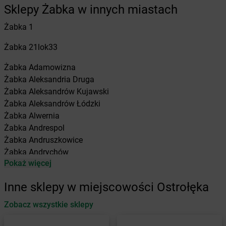
Sklepy Żabka w innych miastach
Żabka
1
Żabka
21lok33
Żabka
Adamowizna
Żabka
Aleksandria Druga
Żabka
Aleksandrów Kujawski
Żabka
Aleksandrów Łódzki
Żabka
Alwernia
Żabka
Andrespol
Żabka
Andruszkowice
Żabka
Andrychów
Pokaż więcej
Żabka
Antonie
Żabka
Augustów
Inne sklepy w miejscowości Ostrołęka
Żabka
Automat
Zobacz wszystkie sklepy
Żabka
Babica
Żabka
Babice Nowe