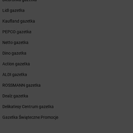
Żabka
Brzączowice
Lidl gazetka
Żabka
Brzeg
Żabka
Brzeg Dolny
Kaufland gazetka
Żabka
Brześć Kujawski
PEPCO gazetka
Żabka
Brzesko
Żabka
Brzeszcze
Netto gazetka
Żabka
Brzezia Łąka
Dino gazetka
Żabka
Brzeziny
Żabka
Brzezna
Action gazetka
Żabka
Brzeźnica
ALDI gazetka
Żabka
Brzeźnio
Żabka
Brzezowa
ROSSMANN gazetka
Żabka
Brzezówka
Dealz gazetka
Żabka
Brzoskwinia
Żabka
Brzostek
Delikatesy Centrum gazetka
Żabka
Brzoza
Gazetka Świąteczne Promocje
Żabka
Brzozów
Żabka
Brzozówka