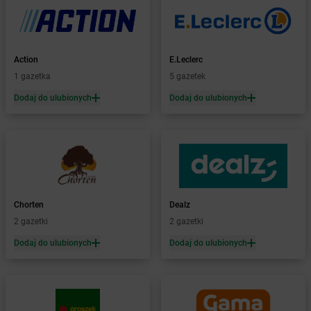
Żabka
Babimost
Żabka
Baborów
Żabka
Baboszewo
Żabka
Bachowice
Action
E.Leclerc
Żabka
Bądkowo
1 gazetka
5 gazetek
Żabka
Bąków
Dodaj do ulubionych
Dodaj do ulubionych
Żabka
Bałtów
Żabka
Banino
Żabka
Baniocha
Żabka
Baranowo
Żabka
Barcin
Żabka
Barczewo
Chorten
Dealz
Żabka
Bardo
2 gazetki
2 gazetki
Żabka
Barlinek
Żabka
Barniewice
Dodaj do ulubionych
Dodaj do ulubionych
Żabka
Bartąg
Żabka
Bartoszyce
Żabka
Baruchowo
Żabka
Barwałd Średni