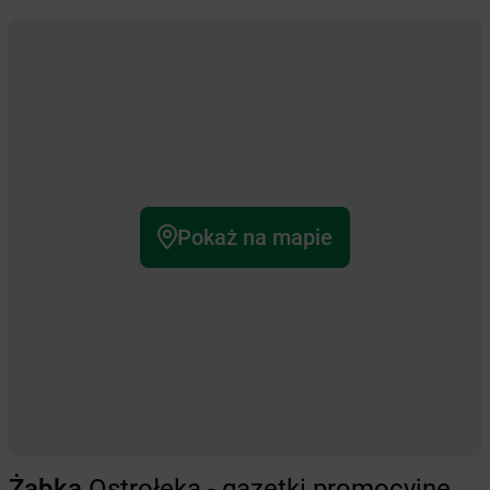
Pokaż na mapie
Żabka
Ostrołęka - gazetki promocyjne