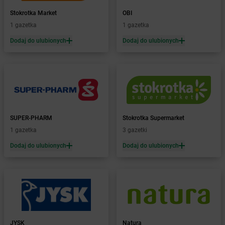
Żabka
Białka Tatrzańska
Stokrotka Market
OBI
Żabka
Białobrzegi
1 gazetka
1 gazetka
Żabka
Bialogard
Żabka
Białogóra
Dodaj do ulubionych
Dodaj do ulubionych
Żabka
Białośliwie
Żabka
Białowieża
Żabka
Biały Dunajec
Żabka
Białystok
Żabka
Bibice
Żabka
Biczyce Dolne
SUPER-PHARM
Stokrotka Supermarket
Żabka
Biecz
1 gazetka
3 gazetki
Żabka
Biedrusko
Dodaj do ulubionych
Dodaj do ulubionych
Żabka
Bielany Wrocławskie
Żabka
Bielawa
Żabka
Bielsk
Żabka
Bielsk Podlaski
Żabka
Bielsko
Żabka
Bielsko-Biała
Żabka
Bieniewice
JYSK
Natura