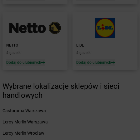
Żabka
Bolesław
Żabka
Bolesławiec
Żabka
Bolewice
Żabka
Bolków
Żabka
Bolszewo
Żabka
Bońki
NETTO
LIDL
Żabka
Borawe
4 gazetki
4 gazetki
Żabka
Borek Stary
Żabka
Borek Wielkopolski
Dodaj do ulubionych
Dodaj do ulubionych
Żabka
Borkowo
Żabka
Borne Sulinowo
Żabka
Boronów
Wybrane lokalizacje sklepów i sieci
Żabka
Borowa
handlowych
Żabka
Borowianka
Żabka
Borówiec
Castorama Warszawa
Żabka
Borówno
Żabka
Borowo
Leroy Merlin Warszawa
Żabka
Boruja Kościelna
Leroy Merlin Wrocław
Żabka
Borzęcin Duży