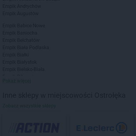
Empik
Andrychów
Empik
Augustów
Empik
Babice Nowe
Empik
Baniocha
Empik
Bełchatów
Empik
Biała Podlaska
Empik
Białki
Empik
Białystok
Empik
Bielsko-Biała
Empik
Biłgoraj
Pokaż więcej
Empik
Bochnia
Empik
Bolesławiec
Inne sklepy w miejscowości Ostrołęka
Empik
Braniewo
Empik
Zobacz wszystkie sklepy
Brodnica
Empik
Brzeg
Empik
Brzesko
Empik
Bydgoszcz
Empik
Bytom