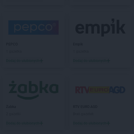
Empik
Kluczbork
Empik
Knurów
Empik
Kołobrzeg
Empik
Kończewice
Empik
Konin
Empik
Konstantynów Łódzki
Empik
Kościerzyna
PEPCO
Empik
Empik
Koszalin
1 gazetka
1 gazetka
Empik
Kozienice
Dodaj do ulubionych
Dodaj do ulubionych
Empik
Kraków
Empik
Krosno
Empik
Krotoszyn
Empik
Kutno
Empik
Kwidzyn
Empik
Lębork
Żabka
RTV EURO AGD
Empik
Legionowo
2 gazetki
Brak gazetek
Empik
Legnica
Dodaj do ulubionych
Dodaj do ulubionych
Empik
Leszno