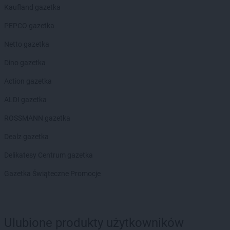
Empik
Pszczyna
Kaufland gazetka
Empik
Puławy
PEPCO gazetka
Empik
Pułtusk
Netto gazetka
Empik
Racibórz
Dino gazetka
Empik
Radom
Empik
Radomsko
Action gazetka
Empik
Rawa Mazowiecka
ALDI gazetka
Empik
Rembelszczyzna
Empik
Ruda Śląska
ROSSMANN gazetka
Empik
Rumia
Dealz gazetka
Empik
Rybnik
Empik
Rzeszów
Delikatesy Centrum gazetka
Empik
Sandomierz
Gazetka Świąteczne Promocje
Empik
Sanok
Empik
Sędziszów Małopolski
Empik
Siedlce
Empik
Sieradz
Ulubione produkty użytkowników