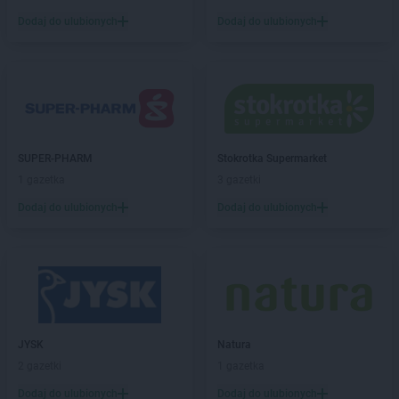
Dodaj do ulubionych
Dodaj do ulubionych
Empik
Janki
Empik
Jarocin
Empik
Jarosław
Empik
Jasło
Empik
Jastrzębie-Zdrój
Empik
Jawor
Empik
Jaworzno
SUPER-PHARM
Stokrotka Supermarket
Empik
Jędrzejów
1 gazetka
3 gazetki
Empik
Jelenia Góra
Dodaj do ulubionych
Dodaj do ulubionych
Empik
Kalisz
Empik
Katowice
Empik
Kędzierzyn-Koźle
Empik
Kętrzyn
Empik
Kiekrz
Empik
Kielce
JYSK
Natura
Empik
Kiełczewo
2 gazetki
1 gazetka
Empik
Kłodzko
Dodaj do ulubionych
Dodaj do ulubionych