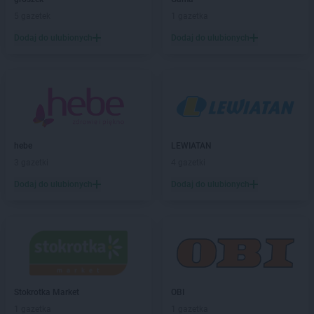
Empik
Garwolin
5 gazetek
1 gazetka
Empik
Gdańsk
Dodaj do ulubionych
Dodaj do ulubionych
Empik
Gdynia
Empik
Giżycko
Empik
Gliwice
Empik
Głogów
Empik
Gniezno
Empik
Goleniów
hebe
LEWIATAN
Empik
Górka
3 gazetki
4 gazetki
Empik
Gorlice
Empik
Gorzów Wielkopolski
Dodaj do ulubionych
Dodaj do ulubionych
Empik
Grodzisk Mazowiecki
Empik
Grójec
Empik
Grudziądz
Empik
Hrubieszów
Empik
Iława
Stokrotka Market
OBI
Empik
Inowrocław
1 gazetka
1 gazetka