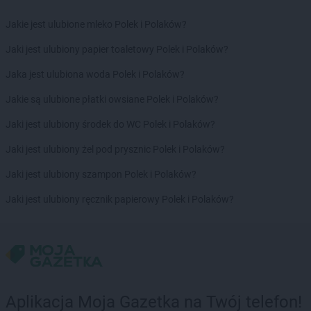
Empik
Skarżysko-Kamienna
Empik
Skierniewice
Jakie jest ulubione mleko Polek i Polaków?
Empik
Słupsk
Jaki jest ulubiony papier toaletowy Polek i Polaków?
Empik
Sochaczew
Empik
Sokołów Podlaski
Jaka jest ulubiona woda Polek i Polaków?
Empik
Sopot
Jakie są ulubione płatki owsiane Polek i Polaków?
Empik
Sosnowiec
Empik
Spalice
Jaki jest ulubiony środek do WC Polek i Polaków?
Empik
Stalowa Wola
Jaki jest ulubiony żel pod prysznic Polek i Polaków?
Empik
Starachowice
Empik
Stare Miasto
Jaki jest ulubiony szampon Polek i Polaków?
Empik
Stargard
Jaki jest ulubiony ręcznik papierowy Polek i Polaków?
Empik
Starogard Gdański
Empik
Stojadła
Empik
Strzegom
Empik
Strzelce Opolskie
Empik
Suchy Las
Empik
Sulechów
Aplikacja Moja Gazetka na Twój telefon!
Empik
Suwałki