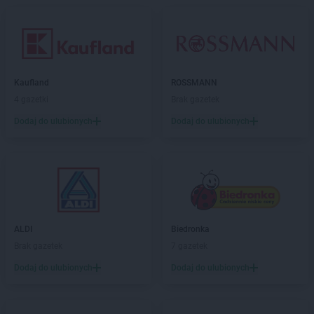
Empik
Limanowa
Empik
Lubartów
Empik
Lubin
Empik
Lublin
Empik
Lubliniec
Kaufland
ROSSMANN
Empik
Łódź
4 gazetki
Brak gazetek
Empik
Łomża
Dodaj do ulubionych
Dodaj do ulubionych
Empik
Łowicz
Empik
Łuków
Empik
Malbork
Empik
Marcinkowo
Empik
Międzyrzecz
Empik
Mielec
ALDI
Biedronka
Empik
Mikołów
Brak gazetek
7 gazetek
Empik
Miłków
Dodaj do ulubionych
Dodaj do ulubionych
Empik
Mława
Empik
Myślenice
Empik
Mysłowice