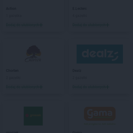
Empik
Bytów
Action
E.Leclerc
1 gazetka
4 gazetki
Empik
Chełm
Empik
Chojnice
Dodaj do ulubionych
Dodaj do ulubionych
Empik
Chorzów
Empik
Chrzanów
Empik
Ciechanów
Empik
Cieszyn
Empik
Czechowice-Dziedzice
Empik
Czeladź
Chorten
Dealz
Empik
Częstochowa
2 gazetki
2 gazetki
Empik
Dąbrowa Górnicza
Dodaj do ulubionych
Dodaj do ulubionych
Empik
Dębica
Empik
Działdowo
Empik
Dzierżoniów
Empik
Elbląg
Empik
Ełk
groszek
Gama