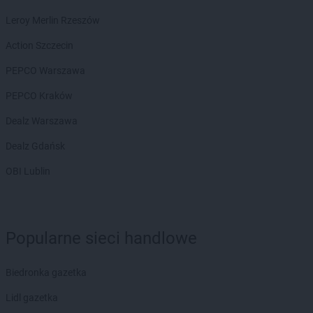
Empik
Otwock
Leroy Merlin Rzeszów
Empik
Pabianice
Action Szczecin
Empik
Paproć
Empik
Piaseczno
PEPCO Warszawa
Empik
Piastów
PEPCO Kraków
Empik
Piekary Śląskie
Empik
Piła
Dealz Warszawa
Empik
Piotrków Trybunalski
Dealz Gdańsk
Empik
Płock
Empik
Płońsk
OBI Lublin
Empik
Podkowa Leśna
Empik
Polkowice
Empik
Poznań
Popularne sieci handlowe
Empik
Prudnik
Empik
Pruszcz Gdański
Empik
Pruszków
Biedronka gazetka
Empik
Przasnysz
Lidl gazetka
Empik
Przemyśl