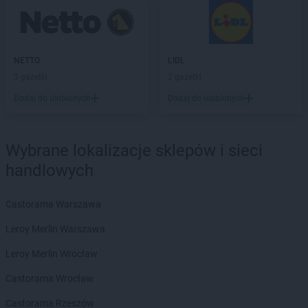
Empik
Myszków
Empik
Namysłów
Empik
Niepołomice
NETTO
LIDL
Empik
Nowa Ruda
3 gazetki
2 gazetki
Empik
Nowa Sól
Dodaj do ulubionych
Dodaj do ulubionych
Empik
Nowy Dwór Mazowiecki
Empik
Nowy Sącz
Empik
Nowy Targ
Wybrane lokalizacje sklepów i sieci
Empik
Nysa
handlowych
Empik
Oława
Empik
Olkusz
Castorama Warszawa
Empik
Olsztyn
Leroy Merlin Warszawa
Empik
Opole
Empik
Ostrołęka
Leroy Merlin Wrocław
Empik
Ostrów Wielkopolski
Castorama Wrocław
Empik
Ostrowiec Świętokrzyski
Empik
Oświęcim
Castorama Rzeszów