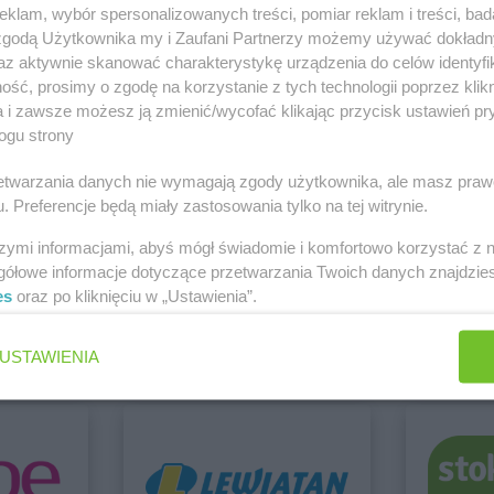
klam, wybór spersonalizowanych treści, pomiar reklam i treści, bad
 zgodą Użytkownika my i Zaufani Partnerzy możemy używać dokład
 Ostrołęka
az aktywnie skanować charakterystykę urządzenia do celów identyfi
Zobacz wszystkie sklepy
ść, prosimy o zgodę na korzystanie z tych technologii poprzez klikn
JYSK
Górka
JYSK
Gosty
a i zawsze możesz ją zmienić/wycofać klikając przycisk ustawień pr
JYSK
Gorlice
JYSK
Graje
ogu strony
JYSK
Gorzów Wielkopolski
JYSK
Grodz
JYSK
Gostyń
JYSK
Grójec
rzetwarzania danych nie wymagają zgody użytkownika, ale masz praw
. Preferencje będą miały zastosowania tylko na tej witrynie.
szymi informacjami, abyś mógł świadomie i komfortowo korzystać z
Chorten
Dealz
gółowe informacje dotyczące przetwarzania Twoich danych znajdzi
es
oraz po kliknięciu w „Ustawienia”.
2 gazetki
2 gazetki
JYSK
Jasło
JYSK
Jawor
JYSK
Jastrzębie-Zdrój
JYSK
Jedrz
ch
Dodaj do ulubionych
Dodaj do
USTAWIENIA
JYSK
Kluczbork
JYSK
Końsk
JYSK
Knurów
JYSK
Kości
JYSK
Kobierzyce
JYSK
Kostrz
JYSK
Koło
JYSK
Koszal
JYSK
Kołobrzeg
JYSK
Kozie