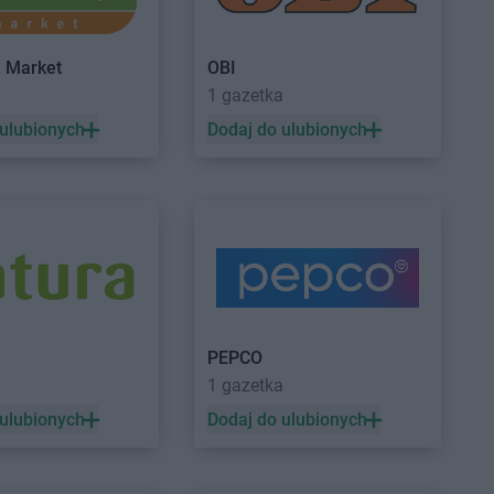
w
a Market
OBI
a
1 gazetka
wa
JYSK
Lublin
 ulubionych
Dodaj do ulubionych
wice
ków
Targ
JYSK
Nysa
Tomyśl
iec Świętokrzyski
PEPCO
eszów
a
1 gazetka
cim
 ulubionych
Dodaj do ulubionych
k
JYSK
Przemyśl
cz Gdański
JYSK
Przeworsk
ków
JYSK
Puławy