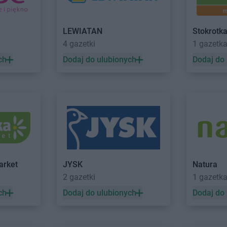
JYSK
Łomża
JYSK
Łubna
JYSK
Łowicz
JYSK
Łukó
LEWIATAN
Stokrotk
4 gazetki
1 gazetk
JYSK
Lisowice
JYSK
Luba
JYSK
Lubartów
JYSK
Lubin
ch
Dodaj do ulubionych
Dodaj do
JYSK
Mława
JYSK
Mysło
JYSK
Modlniczka
JYSK
Mysz
JYSK
Mrągowo
JYSK
Nowy Dwór Mazowiecki
JYSK
Nowy 
JYSK
Nowy Sącz
JYSK
Nowy 
JYSK
Opole
JYSK
Ostrow
arket
JYSK
Natura
JYSK
Ostrołęka
JYSK
Ostrz
2 gazetki
1 gazetk
JYSK
Ostrów Wielkopolski
JYSK
Oświę
ch
Dodaj do ulubionych
Dodaj do
JYSK
Podgórzyn
JYSK
Prudni
JYSK
Podkowa Leśna
JYSK
Prusz
JYSK
Police
JYSK
Prusz