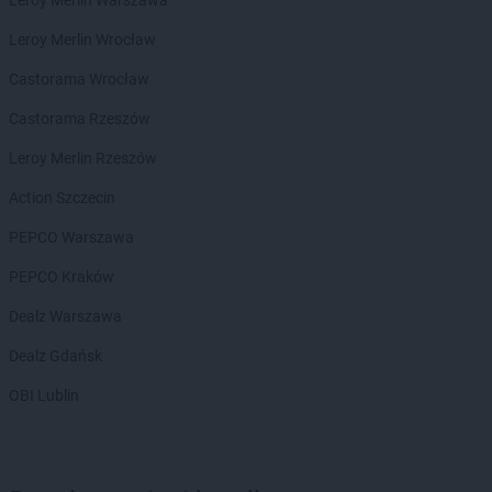
Leroy Merlin Warszawa
Żabka
Borzęcin Duży
Leroy Merlin Wrocław
Żabka
Borzygniew
Żabka
Borzytuchom
Castorama Wrocław
Żabka
Boża Wola
Castorama Rzeszów
Żabka
Bralin
Żabka
Branice
Leroy Merlin Rzeszów
Żabka
Braniewo
Action Szczecin
Żabka
Brańsk
Żabka
Brenna
PEPCO Warszawa
Żabka
Brodnica
PEPCO Kraków
Żabka
Brodnica Górna
Żabka
Brodowo
Dealz Warszawa
Żabka
Brody
Dealz Gdańsk
Żabka
Brojce
Żabka
Bronina
OBI Lublin
Żabka
Brudzeń Duży
Żabka
Bruskowo Wielkie
Żabka
Brusy