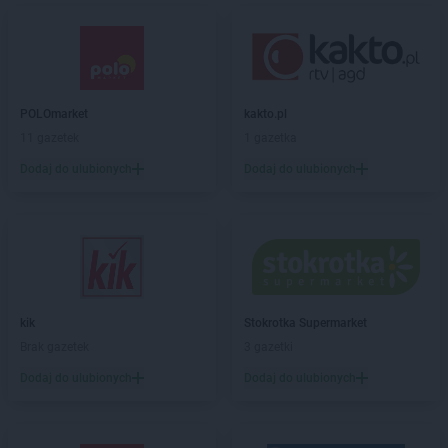
Żabka
Baruchowo
Żabka
Barwałd Średni
Żabka
Barwice
Żabka
Bażanowice
Żabka
Bęczków
POLOmarket
kakto.pl
Żabka
Będzin
11 gazetek
1 gazetka
Żabka
Bełchatów
Żabka
Bełsznica
Dodaj do ulubionych
Dodaj do ulubionych
Żabka
Bełżyce
Żabka
Bestwina
Żabka
Bestwinka
Żabka
Bezrzecze
Żabka
BG1
Żabka
Biała
kik
Stokrotka Supermarket
Żabka
Biała Druga
Brak gazetek
3 gazetki
Żabka
Biała Piska
Dodaj do ulubionych
Dodaj do ulubionych
Żabka
Biała Podlaska
Żabka
Biała Rawska
Żabka
Białe Błota