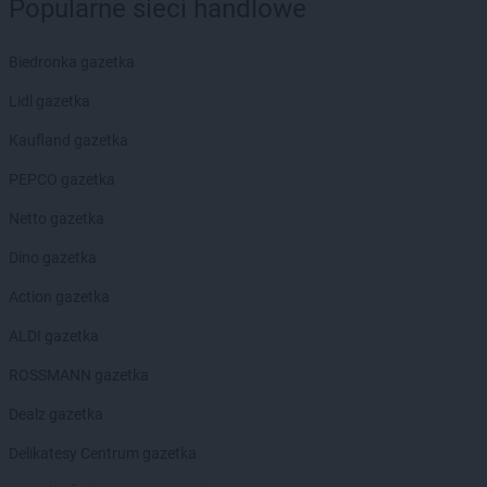
Żabka
Brwinów
Popularne sieci handlowe
Żabka
Brynica
Żabka
Brzączowice
Biedronka gazetka
Żabka
Brzeg
Lidl gazetka
Żabka
Brzeg Dolny
Żabka
Brześć Kujawski
Kaufland gazetka
Żabka
Brzesko
PEPCO gazetka
Żabka
Brzeszcze
Żabka
Brzezia Łąka
Netto gazetka
Żabka
Brzeziny
Dino gazetka
Żabka
Brzezna
Żabka
Brzeźnica
Action gazetka
Żabka
Brzeźnio
ALDI gazetka
Żabka
Brzezowa
Żabka
Brzezówka
ROSSMANN gazetka
Żabka
Brzoskwinia
Dealz gazetka
Żabka
Brzostek
Żabka
Brzoza
Delikatesy Centrum gazetka
Żabka
Brzozów