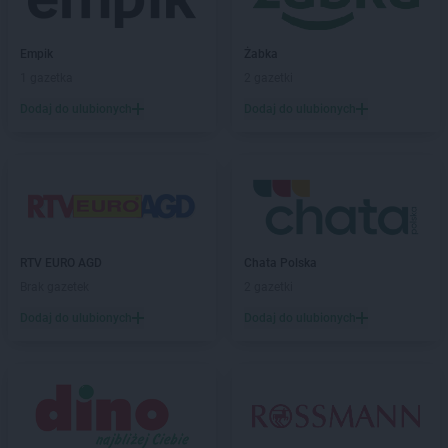
Żabka
Bieniewice
Żabka
Bieruń
Empik
Żabka
Żabka
Biery
1 gazetka
2 gazetki
Żabka
Bieżuń
Dodaj do ulubionych
Dodaj do ulubionych
Żabka
Bilcza
Żabka
Biłgoraj
Żabka
Biórków Mały
Żabka
Biskupice
Żabka
Biskupiec
Żabka
Biskupów
Żabka
Blachownia
RTV EURO AGD
Chata Polska
Żabka
Błażejewo
Brak gazetek
2 gazetki
Żabka
Błażowa
Dodaj do ulubionych
Dodaj do ulubionych
Żabka
Blizne Łaszczyńskiego
Żabka
Bliżyn
Żabka
Blok Dobryszyce
Żabka
Błonie
Żabka
Bobolice