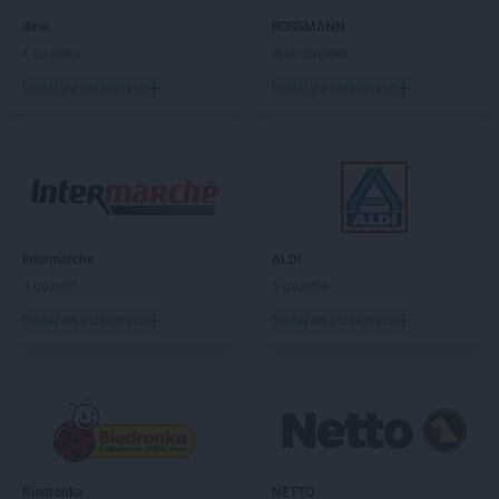
Żabka
Bobolin
Żabka
dino
Bobowa
ROSSMANN
Żabka
1 gazetka
Bobrek
Brak gazetek
Żabka
Bobrowniki
Dodaj do ulubionych
Dodaj do ulubionych
Żabka
Bochnia
Żabka
Bodzechów
Żabka
Bodzentyn
Żabka
Bogatki
Żabka
Bogatynia
Żabka
Bogdaniec
Intermarche
ALDI
Żabka
Bogdanowo
4 gazetki
5 gazetek
Żabka
Boguchwała
Żabka
Dodaj do ulubionych
Boguchwałowice
Dodaj do ulubionych
Żabka
Boguszów-Gorce
Żabka
Boguszyce
Żabka
Bohater
Żabka
Bojano
Żabka
Bojszowy
Żabka
Bolechowo
Biedronka
NETTO