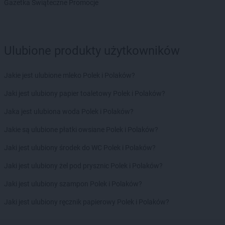
Gazetka Świąteczne Promocje
Żabka
Brzozówka
Żabka
Bucz
Żabka
Buczkowice
Żabka
Budziechów
Ulubione produkty użytkowników
Żabka
Budziszewice
Żabka
Budzów
Jakie jest ulubione mleko Polek i Polaków?
Żabka
Budzyń
Żabka
Bujaków
Jaki jest ulubiony papier toaletowy Polek i Polaków?
Żabka
Buk
Jaka jest ulubiona woda Polek i Polaków?
Żabka
Bukowiec
Żabka
Bukowina Tatrzańska
Jakie są ulubione płatki owsiane Polek i Polaków?
Żabka
Bukowno
Jaki jest ulubiony środek do WC Polek i Polaków?
Żabka
Bulowice
Żabka
Busko-Zdrój
Jaki jest ulubiony żel pod prysznic Polek i Polaków?
Żabka
Bychawa
Jaki jest ulubiony szampon Polek i Polaków?
Żabka
Bycina
Żabka
Byczyna
Jaki jest ulubiony ręcznik papierowy Polek i Polaków?
Żabka
Bydgoszcz
Żabka
Bydlin