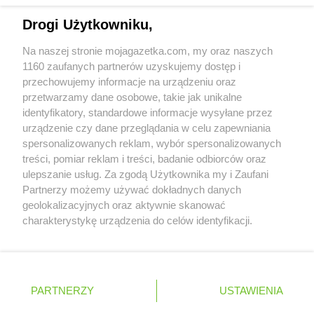
Żabka
Charzykowy
Napisz do nas:
support@mojagazetka.com
Drogi Użytkowniku,
Żabka
Charzyno
Współpraca z nami
Żabka
Chęciny
Na naszej stronie mojagazetka.com, my oraz naszych
Zobacz szczegóły
Żabka
Chełm
1160 zaufanych partnerów uzyskujemy dostęp i
Retail Radar – analiza rynku
Żabka
Chełm Śląski
przechowujemy informacje na urządzeniu oraz
Żabka
Chełmek
przetwarzamy dane osobowe, takie jak unikalne
identyfikatory, standardowe informacje wysyłane przez
Żabka
Chełmno
Wasze ulubione produkty
urządzenie czy dane przeglądania w celu zapewniania
Żabka
Chełmsko Śląskie
spersonalizowanych reklam, wybór spersonalizowanych
Żabka
Chełmża
Regulamin serwisu i polityka prywatności
treści, pomiar reklam i treści, badanie odbiorców oraz
Żabka
Chłapowo
ulepszanie usług. Za zgodą Użytkownika my i Zaufani
Żabka
Chlastawa
Mapa strony
Partnerzy możemy używać dokładnych danych
Żabka
Chlewice
geolokalizacyjnych oraz aktywnie skanować
Żabka
Chludowo
Zawsze najnowsze gazetki w naszej
Wszystkie miasta z lokalizacjami sklepów
charakterystykę urządzenia do celów identyfikacji.
Żabka
Chmielek
Ponieważ cenimy Twoją prywatność, prosimy o zgodę na
aplikacji
Żabka
Chmielnik
korzystanie z tych technologii poprzez kliknięcie
Żabka
Chmielno
„Akceptuję”. Zgoda jest dobrowolna i zawsze możesz ją
+ 1,5 mln zadowolonych kupujących
Żabka
Chobienice
zmienić/wycofać klikając przycisk ustawień prywatności
Polska
Czechy
Ukraina
Litwa
Słowacja
Rumunia
PARTNERZY
USTAWIENIA
znajdujący się w lewym dolnym rogu strony
Żabka
Choceń