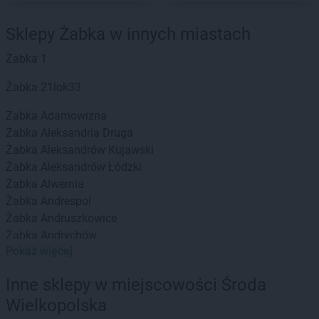
Sklepy Żabka w innych miastach
Żabka
1
Żabka
21lok33
Żabka
Adamowizna
Żabka
Aleksandria Druga
Żabka
Aleksandrów Kujawski
Żabka
Aleksandrów Łódzki
Żabka
Alwernia
Żabka
Andrespol
Żabka
Andruszkowice
Żabka
Andrychów
Pokaż więcej
Żabka
Antonie
Żabka
Augustów
Inne sklepy w miejscowości Środa
Żabka
Automat
Wielkopolska
Żabka
Babica