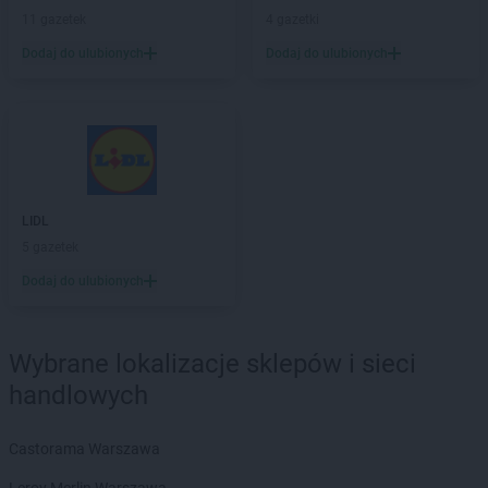
Żabka
Bolęcin
11 gazetek
4 gazetki
Żabka
Bolesław
Dodaj do ulubionych
Dodaj do ulubionych
Żabka
Bolesławiec
Żabka
Bolewice
Żabka
Bolków
Żabka
Bolszewo
Żabka
Bońki
Żabka
Borawe
Żabka
Borek Stary
LIDL
Żabka
Borek Wielkopolski
5 gazetek
Żabka
Borkowo
Dodaj do ulubionych
Żabka
Borne Sulinowo
Żabka
Boronów
Żabka
Borowa
Wybrane lokalizacje sklepów i sieci
Żabka
Borowianka
handlowych
Żabka
Borówiec
Żabka
Borówno
Castorama Warszawa
Żabka
Borowo
Żabka
Boruja Kościelna