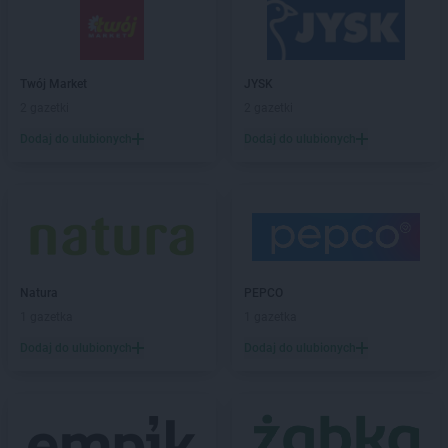
Żabka
Białka
Żabka
Białka Tatrzańska
Żabka
Białobrzegi
Żabka
Białogard
Twój Market
JYSK
Żabka
Białogóra
2 gazetki
2 gazetki
Żabka
Białośliwie
Dodaj do ulubionych
Dodaj do ulubionych
Żabka
Białowieża
Żabka
Biały Dunajec
Żabka
Białystok
Żabka
Bibice
Żabka
Biczyce Dolne
Żabka
Biecz
Natura
PEPCO
Żabka
Biedrusko
1 gazetka
1 gazetka
Żabka
Bielany Wrocławskie
Żabka
Bielawa
Dodaj do ulubionych
Dodaj do ulubionych
Żabka
Bielsk
Żabka
Bielsk Podlaski
Żabka
Bielsko
Żabka
Bielsko-Biała