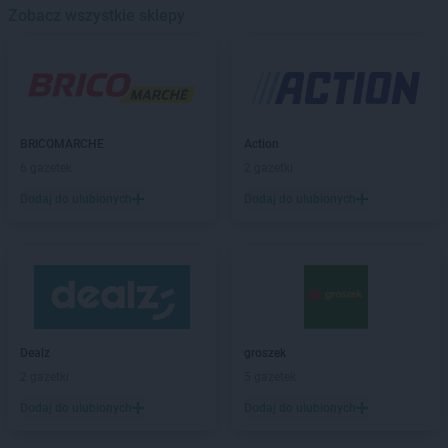
Zobacz wszystkie sklepy
Żabka
Babice Nowe
Żabka
Babimost
Żabka
Baborów
Żabka
Baboszewo
Żabka
Bachowice
Żabka
Bądkowo
BRICOMARCHE
Action
Żabka
Bąków
6 gazetek
2 gazetki
Żabka
Bałtów
Dodaj do ulubionych
Dodaj do ulubionych
Żabka
Banino
Żabka
Baniocha
Żabka
Baranowo
Żabka
Barcin
Żabka
Barczewo
Żabka
Bardo
Żabka
Barlinek
Dealz
groszek
Żabka
Barniewice
2 gazetki
5 gazetek
Żabka
Bartąg
Dodaj do ulubionych
Dodaj do ulubionych
Żabka
Bartoszyce