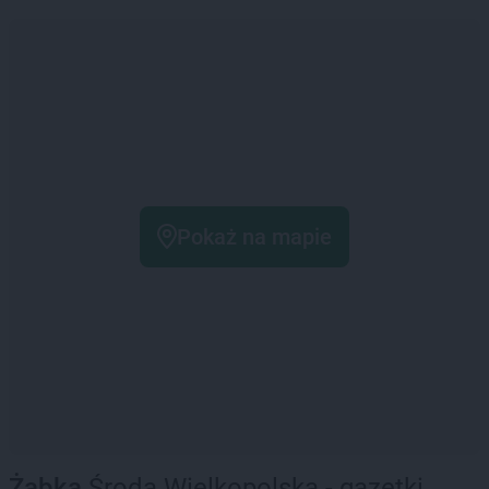
Pokaż na mapie
Żabka
Środa Wielkopolska - gazetki