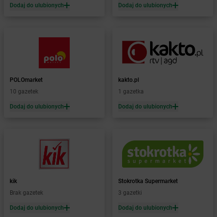
Żabka
Bartąg
Dodaj do ulubionych
Dodaj do ulubionych
Żabka
Bartoszyce
Żabka
Baruchowo
Żabka
Barwałd Średni
Żabka
Barwice
Żabka
Bażanowice
Żabka
Bęczków
POLOmarket
kakto.pl
Żabka
Będzin
10 gazetek
1 gazetka
Żabka
Bełchatów
Żabka
Bełsznica
Dodaj do ulubionych
Dodaj do ulubionych
Żabka
Bełżyce
Żabka
Bestwina
Żabka
Bestwinka
Żabka
Bezrzecze
Żabka
BG1
Żabka
Biała
kik
Stokrotka Supermarket
Żabka
Biała Druga
Brak gazetek
3 gazetki
Żabka
Biała Piska
Dodaj do ulubionych
Dodaj do ulubionych
Żabka
Biała Podlaska