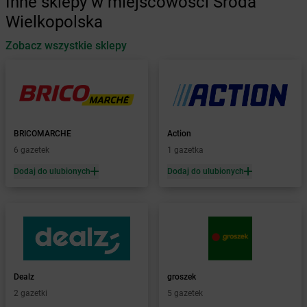
Inne sklepy w miejscowości Środa
Żabka
Automat
Wielkopolska
Żabka
Babica
Zobacz wszystkie sklepy
Żabka
Babice Nowe
Żabka
Babimost
Żabka
Baborów
Żabka
Baboszewo
Żabka
Bachowice
Żabka
Bądkowo
BRICOMARCHE
Action
Żabka
Bąków
6 gazetek
1 gazetka
Żabka
Bałtów
Dodaj do ulubionych
Dodaj do ulubionych
Żabka
Banino
Żabka
Baniocha
Żabka
Baranowo
Żabka
Barcin
Żabka
Barczewo
Żabka
Bardo
Żabka
Barlinek
Dealz
groszek
Żabka
Barniewice
2 gazetki
5 gazetek