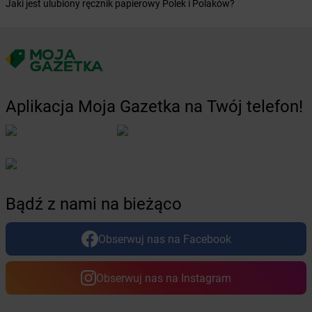
Jaki jest ulubiony ręcznik papierowy Polek i Polaków?
Żabka
Bydgoszcz
Żabka
Bydlin
Żabka
Bydlino
Żabka
Bystra
Żabka
Bystra Podhalańska
Żabka
Bystry
Aplikacja Moja Gazetka na Twój telefon!
Żabka
Bystrzyca
Żabka
Bystrzyca Kłodzka
Żabka
Bytom
Żabka
Bytów
Żabka
Cedynia
Bądź z nami na bieżąco
Żabka
Cegłów
Żabka
Cekcyn
Obserwuj nas na Facebook
Żabka
Ceków
Żabka
Celestynów
Żabka
Cerekwica
Obserwuj nas na Instagram
Żabka
Cerkwica
Żabka
Cewice