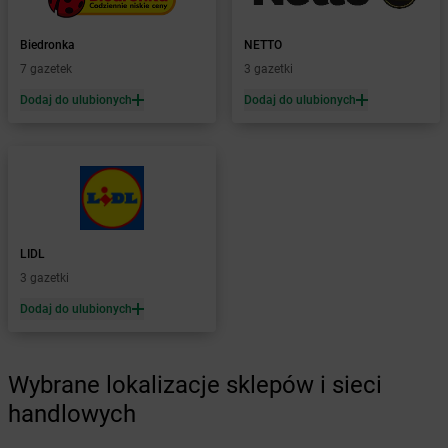
Żabka
Bojszowy
Żabka
Bolechowo
Biedronka
NETTO
Żabka
Bolęcin
7 gazetek
3 gazetki
Żabka
Bolesław
Dodaj do ulubionych
Dodaj do ulubionych
Żabka
Bolesławiec
Żabka
Bolewice
Żabka
Bolków
Żabka
Bolszewo
Żabka
Bońki
Żabka
Borawe
Żabka
Borek Stary
LIDL
Żabka
Borek Wielkopolski
3 gazetki
Żabka
Borkowo
Dodaj do ulubionych
Żabka
Borne Sulinowo
Żabka
Boronów
Żabka
Borowa
Wybrane lokalizacje sklepów i sieci
Żabka
Borowianka
handlowych
Żabka
Borówiec
Żabka
Borówno