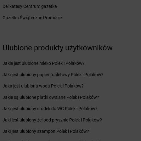
Żabka
Brzoza
Delikatesy Centrum gazetka
Żabka
Brzozów
Gazetka Świąteczne Promocje
Żabka
Brzozówka
Żabka
Bucz
Żabka
Buczkowice
Żabka
Budziechów
Ulubione produkty użytkowników
Żabka
Budziszewice
Żabka
Budzów
Jakie jest ulubione mleko Polek i Polaków?
Żabka
Budzyń
Żabka
Bujaków
Jaki jest ulubiony papier toaletowy Polek i Polaków?
Żabka
Buk
Jaka jest ulubiona woda Polek i Polaków?
Żabka
Bukowiec
Żabka
Bukowina Tatrzańska
Jakie są ulubione płatki owsiane Polek i Polaków?
Żabka
Bukowno
Jaki jest ulubiony środek do WC Polek i Polaków?
Żabka
Bulowice
Żabka
Busko-Zdrój
Jaki jest ulubiony żel pod prysznic Polek i Polaków?
Żabka
Bychawa
Jaki jest ulubiony szampon Polek i Polaków?
Żabka
Bycina
Żabka
Byczyna