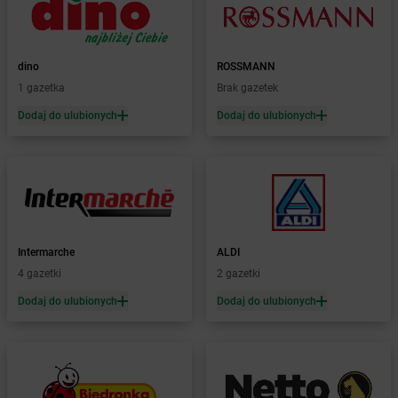
Żabka
Błonie
Żabka
Bobolice
Żabka
Bobolin
Żabka
dino
Bobowa
ROSSMANN
Żabka
1 gazetka
Bobrek
Brak gazetek
Żabka
Bobrowniki
Dodaj do ulubionych
Dodaj do ulubionych
Żabka
Bochnia
Żabka
Bodzechów
Żabka
Bodzentyn
Żabka
Bogatki
Żabka
Bogatynia
Żabka
Bogdaniec
Intermarche
ALDI
Żabka
Bogdanowo
4 gazetki
2 gazetki
Żabka
Boguchwała
Żabka
Dodaj do ulubionych
Boguchwałowice
Dodaj do ulubionych
Żabka
Boguszów-Gorce
Żabka
Boguszyce
Żabka
Bohater
Żabka
Bojano