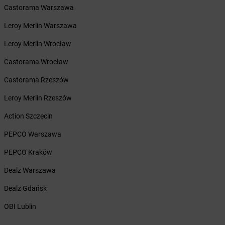
Castorama Warszawa
Żabka
Borowo
Żabka
Boruja Kościelna
Leroy Merlin Warszawa
Żabka
Borzęcin Duży
Leroy Merlin Wrocław
Żabka
Borzygniew
Żabka
Borzytuchom
Castorama Wrocław
Żabka
Boża Wola
Castorama Rzeszów
Żabka
Bralin
Żabka
Branice
Leroy Merlin Rzeszów
Żabka
Braniewo
Action Szczecin
Żabka
Brańsk
Żabka
Brenna
PEPCO Warszawa
Żabka
Brodnica
PEPCO Kraków
Żabka
Brodnica Górna
Żabka
Brodowo
Dealz Warszawa
Żabka
Brody
Dealz Gdańsk
Żabka
Brojce
Żabka
Bronina
OBI Lublin
Żabka
Brudzeń Duży