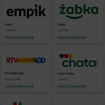
Żabka
Bielsko
Żabka
Bielsko-Biała
Żabka
Bieniewice
Żabka
Bieruń
Empik
Żabka
Żabka
Biery
1 gazetka
2 gazetki
Żabka
Bieżuń
Dodaj do ulubionych
Dodaj do ulubionych
Żabka
Bilcza
Żabka
Biłgoraj
Żabka
Biórków Mały
Żabka
Biskupice
Żabka
Biskupiec
Żabka
Biskupów
Żabka
Blachownia
RTV EURO AGD
Chata Polska
Żabka
Błażejewo
Brak gazetek
2 gazetki
Żabka
Błażowa
Dodaj do ulubionych
Dodaj do ulubionych
Żabka
Blizne Łaszczyńskiego
Żabka
Bliżyn
Żabka
Blok Dobryszyce