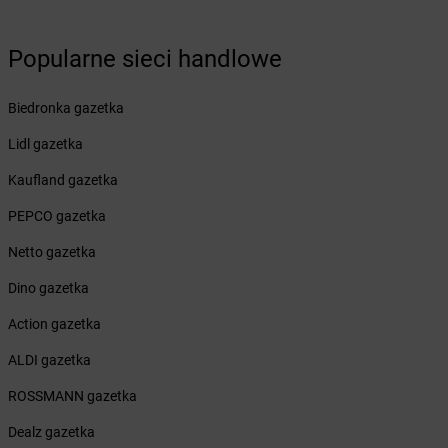
Żabka
Bruskowo Wielkie
Żabka
Brusy
Żabka
Brwinów
Popularne sieci handlowe
Żabka
Brynica
Żabka
Brzączowice
Biedronka gazetka
Żabka
Brzeg
Lidl gazetka
Żabka
Brzeg Dolny
Żabka
Brześć Kujawski
Kaufland gazetka
Żabka
Brzesko
PEPCO gazetka
Żabka
Brzeszcze
Żabka
Brzezia Łąka
Netto gazetka
Żabka
Brzeziny
Dino gazetka
Żabka
Brzezna
Żabka
Brzeźnica
Action gazetka
Żabka
Brzeźnio
ALDI gazetka
Żabka
Brzezowa
Żabka
Brzezówka
ROSSMANN gazetka
Żabka
Brzoskwinia
Dealz gazetka
Żabka
Brzostek