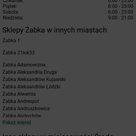
Czwartek:
6:00 - 23:00
Piątek:
6:00 - 23:00
Sobota:
6:00 - 23:00
Niedziela:
9:00 - 21:00
Sklepy Żabka w innych miastach
Żabka
1
Żabka
21lok33
Żabka
Adamowizna
Żabka
Aleksandria Druga
Żabka
Aleksandrów Kujawski
Żabka
Aleksandrów Łódzki
Żabka
Alwernia
Żabka
Andrespol
Żabka
Andruszkowice
Żabka
Andrychów
Pokaż więcej
Żabka
Antonie
Żabka
Augustów