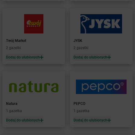
Żabka
Biała Rawska
Żabka
Białe Błota
Żabka
Białka
Żabka
Białka Tatrzańska
Żabka
Białobrzegi
Żabka
Białogard
Twój Market
JYSK
Żabka
Białogóra
2 gazetki
2 gazetki
Żabka
Białośliwie
Dodaj do ulubionych
Dodaj do ulubionych
Żabka
Białowieża
Żabka
Biały Dunajec
Żabka
Białystok
Żabka
Bibice
Żabka
Biczyce Dolne
Żabka
Biecz
Natura
PEPCO
Żabka
Biedrusko
1 gazetka
1 gazetka
Żabka
Bielany Wrocławskie
Żabka
Bielawa
Dodaj do ulubionych
Dodaj do ulubionych
Żabka
Bielsk
Żabka
Bielsk Podlaski