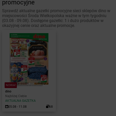
promocyjne
Sprawdź aktualne gazetki promocyjne sieci sklepów dino w
miejscowości Środa Wielkopolska ważne w tym tygodniu
(03.08 - 09.08). Dostępne gazetki: 1 i dużo produktów w
okazyjnej cenie oraz aktualne promocje.
NOWA!
dino
Najbliżej Ciebie
AKTUALNA GAZETKA
05.08 - 11.08
68