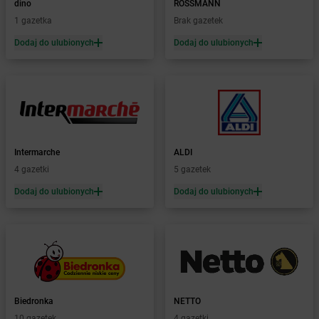
dino
ROSSMANN
dino
Bolesławiec
1 gazetka
Brak gazetek
dino
Bolewice
Dodaj do ulubionych
Dodaj do ulubionych
dino
Bolewicko
dino
Bolimów
dino
Bolków
dino
Bolszewo
dino
Boniewo
dino
Borawe
dino
Borek Strzeliński
Intermarche
ALDI
dino
Borek Wielkopolski
4 gazetki
5 gazetek
dino
Borkowo
Dodaj do ulubionych
Dodaj do ulubionych
dino
Borne Sulinowo
dino
Boronów
dino
Boroszów
dino
Borów
dino
Borowie
dino
Borówiec
Biedronka
NETTO
dino
Boruja Kościelna
10 gazetek
4 gazetki