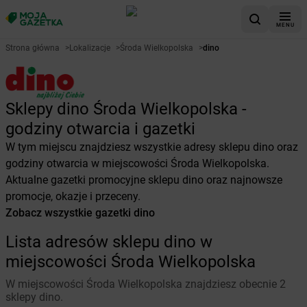
MENU
Strona główna
>
Lokalizacje
>
Środa Wielkopolska
>
dino
Sklepy dino Środa Wielkopolska -
godziny otwarcia i gazetki
W tym miejscu znajdziesz wszystkie adresy sklepu dino oraz
godziny otwarcia w miejscowości Środa Wielkopolska.
Aktualne gazetki promocyjne sklepu dino oraz najnowsze
promocje, okazje i przeceny.
Zobacz wszystkie gazetki dino
Lista adresów sklepu dino w
miejscowości Środa Wielkopolska
W miejscowości Środa Wielkopolska znajdziesz obecnie 2
sklepy dino.