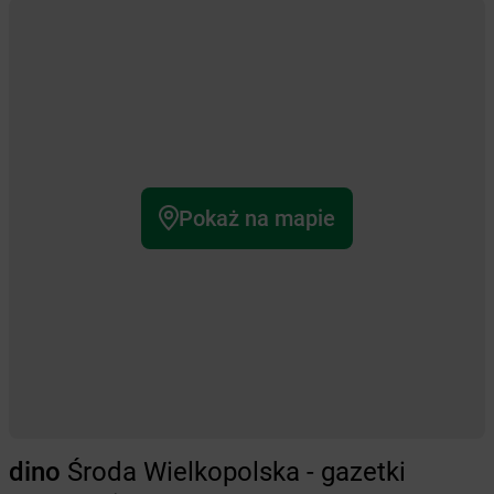
Pokaż na mapie
dino
Środa Wielkopolska - gazetki