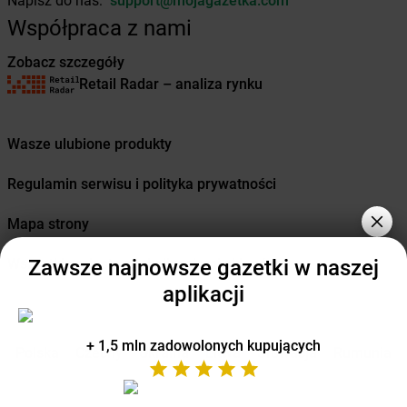
Napisz do nas:
support@mojagazetka.com
dino
Chorzów
Współpraca z nami
dino
Choszczno
dino
Chotków
Zobacz szczegóły
dino
Chróścice
Retail Radar – analiza rynku
dino
Chróstnik
dino
Chrzan
Wasze ulubione produkty
dino
Chrzanów
dino
Chrząstowice
Regulamin serwisu i polityka prywatności
dino
Chrząstowo
dino
Chrzypsko Wielkie
Mapa strony
dino
Chudoba
dino
Chwalęcice
Zawsze najnowsze gazetki w naszej
Wszystkie miasta z lokalizacjami sklepów
dino
Chwałkowo Kościelne
aplikacji
dino
Chybie
dino
Chynów
dino
Ciachcin
+ 1,5 mln zadowolonych kupujących
Polska
Czechy
Ukraina
Litwa
Słowacja
Rumunia
dino
Ciążeń
dino
Ciechanowiec
dino
Ciechocin