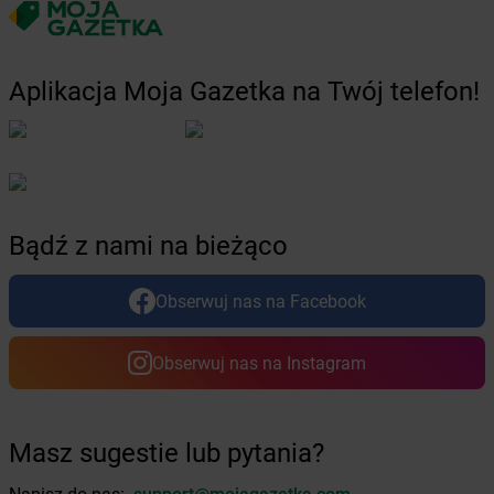
dino
Chełmno
dino
Chełmsko Śląskie
dino
Chełmża
Aplikacja Moja Gazetka na Twój telefon!
dino
Chludowo
dino
Chmielnik
dino
Chobienia
dino
Chobienice
dino
Choceń
dino
Chocianów
Bądź z nami na bieżąco
dino
Chocicza
dino
Chociwel
dino
Chocz
Obserwuj nas na Facebook
dino
Chodel
dino
Chodkowo-Działki
Obserwuj nas na Instagram
dino
Chodzież
dino
Chojna
dino
Chojnice
Masz sugestie lub pytania?
dino
Chojno
dino
Chojny