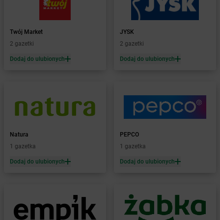
dino
Bieniewice
dino
Bieruń
dino
Bierutów
Twój Market
JYSK
dino
Bierzglinek
2 gazetki
2 gazetki
dino
Bierzwienna Długa
Dodaj do ulubionych
Dodaj do ulubionych
dino
Bierzwnik
dino
Biesiekierz
dino
Bieżuń
dino
Bieżyń
dino
Bilcza
dino
Biskupice
dino
Biskupice Ołoboczne
Natura
PEPCO
dino
Biskupiec
1 gazetka
1 gazetka
dino
Bisztynek
Dodaj do ulubionych
Dodaj do ulubionych
dino
Bławaty
dino
Błędów
dino
Bledzew
dino
Blizno
dino
Bliżyn