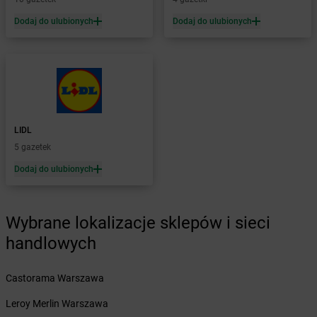
dino
Borysławice
dino
Borzęcice
Dodaj do ulubionych
Dodaj do ulubionych
dino
Borzęciczki
dino
Borzęcin
dino
Borzytuchom
dino
Boszkowo-Letnisko
dino
Bożejowice
dino
Bożnów
LIDL
dino
Branice
5 gazetek
dino
Braniewo
Dodaj do ulubionych
dino
Brańszczyk
dino
Braszowice
dino
Bratian
Wybrane lokalizacje sklepów i sieci
dino
Brdów
handlowych
dino
Brochów
dino
Brodnica
dino
Brody
Castorama Warszawa
dino
Brójce
Leroy Merlin Warszawa
dino
Broniszewice