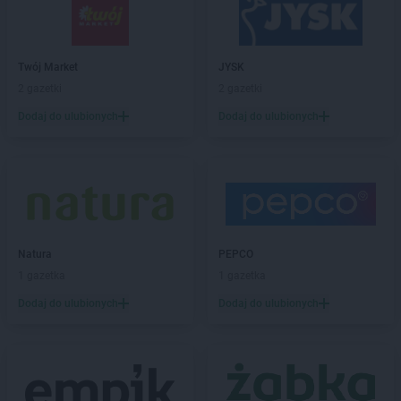
Chata Polska
Gniezno
Chata Polska
Godziesze Wielkie
Chata Polska
Góra
Chata Polska
Gorzów Wielkopolski
Twój Market
JYSK
Chata Polska
Gostycyn
2 gazetki
2 gazetki
Chata Polska
Goszcz
Dodaj do ulubionych
Dodaj do ulubionych
Chata Polska
Granowo
Chata Polska
Grudziądz
Chata Polska
Gryfów Śląski
Chata Polska
Grzybno
Chata Polska
Iłówiec
Chata Polska
Iwanowice Włościańskie
Natura
PEPCO
Chata Polska
Izbica Kujawska
1 gazetka
1 gazetka
Dodaj do ulubionych
Dodaj do ulubionych
Chata Polska
Jabłonna
Chata Polska
Jelenia Góra
Chata Polska
Jeleniów
Chata Polska
Jordanów Śląski