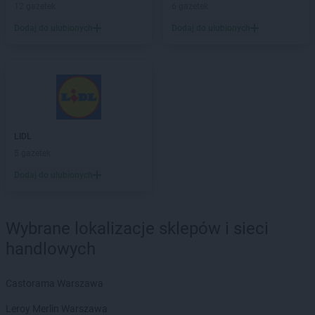
12 gazetek
6 gazetek
Chata Polska
Łowyń
Dodaj do ulubionych
Dodaj do ulubionych
Chata Polska
Łubowo
Chata Polska
Marcinkowice
Chata Polska
Margonin
Chata Polska
Michorzewo
Chata Polska
Międzychód
Chata Polska
Mikołajowice
LIDL
Chata Polska
Milicz
5 gazetek
Chata Polska
Mirosławiec
Dodaj do ulubionych
Chata Polska
Mogilno
Chata Polska
Mosina
Chata Polska
Mrozów
Wybrane lokalizacje sklepów i sieci
Chata Polska
Murzynowo Kościelne
handlowych
Chata Polska
Mycielin
Chata Polska
Nekla
Castorama Warszawa
Chata Polska
Nochowo
Leroy Merlin Warszawa