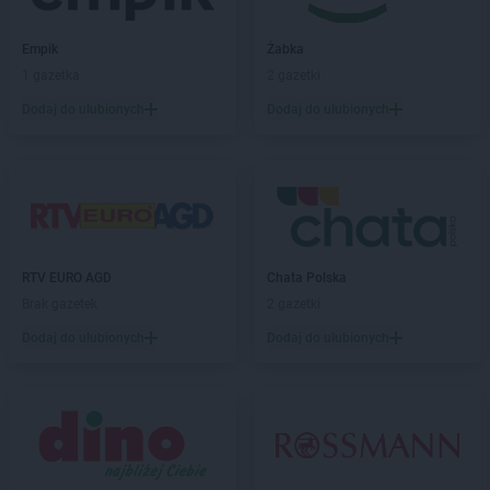
Chata Polska
Kąkolewo
Chata Polska
Kamień Pomorski
Empik
Żabka
Chata Polska
Kamieniec Wrocławski
1 gazetka
2 gazetki
Chata Polska
Kamionna
Dodaj do ulubionych
Dodaj do ulubionych
Chata Polska
Kąty Wrocławskie
Chata Polska
Kazimierz Biskupi
Chata Polska
Kaźmierz
Chata Polska
Kępno
Chata Polska
Kikół
Chata Polska
Kobierzyce
Chata Polska
Kołacin
RTV EURO AGD
Chata Polska
Chata Polska
Kołczewo
Brak gazetek
2 gazetki
Chata Polska
Kołodziejewo
Dodaj do ulubionych
Dodaj do ulubionych
Chata Polska
Konin
Chata Polska
Kórnik
Chata Polska
Korzeniew
Chata Polska
Kościan
Chata Polska
Kostrzyn
Chata Polska
Kotla