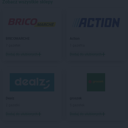
Zobacz wszystkie sklepy
Chata Polska
Brzeg Dolny
Chata Polska
Brzoza
Chata Polska
Budzyń
Chata Polska
Buk
Chata Polska
Bydgoszcz
BRICOMARCHE
Action
Chata Polska
Cedynia
7 gazetek
1 gazetka
Chata Polska
Chlebowo
Dodaj do ulubionych
Dodaj do ulubionych
Chata Polska
Chodzież
Chata Polska
Chrostkowo
Chata Polska
Chrząstowo
Chata Polska
Chynowa
Chata Polska
Ciosaniec
Chata Polska
Czaplinek
Chata Polska
Czarnków
Dealz
groszek
Chata Polska
Czarnowo
2 gazetki
5 gazetek
Chata Polska
Czerniejewo
Dodaj do ulubionych
Dodaj do ulubionych
Chata Polska
Czerwieńsk
Chata Polska
Czeszów