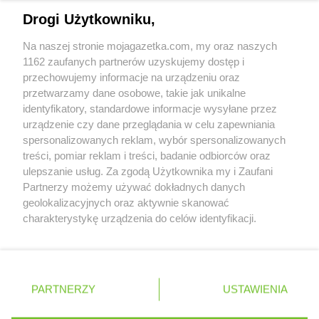
Napisz do nas:
support@mojagazetka.com
Chata Polska
Wąbrzeźno
Drogi Użytkowniku,
Współpraca z nami
Chata Polska
Wągrowiec
Na naszej stronie mojagazetka.com, my oraz naszych
Chata Polska
Wapno
Zobacz szczegóły
1162 zaufanych partnerów uzyskujemy dostęp i
Chata Polska
Wartosław
Retail Radar – analiza rynku
przechowujemy informacje na urządzeniu oraz
Chata Polska
Wielka Klonia
przetwarzamy dane osobowe, takie jak unikalne
Chata Polska
Wielki Mędromierz
identyfikatory, standardowe informacje wysyłane przez
Chata Polska
Wieruszow
Wasze ulubione produkty
urządzenie czy dane przeglądania w celu zapewniania
Chata Polska
Wilczyce
spersonalizowanych reklam, wybór spersonalizowanych
Chata Polska
Wilkszyn
Regulamin serwisu i polityka prywatności
treści, pomiar reklam i treści, badanie odbiorców oraz
Chata Polska
Wiry
ulepszanie usług. Za zgodą Użytkownika my i Zaufani
Mapa strony
Chata Polska
Witaszyce
Partnerzy możemy używać dokładnych danych
Chata Polska
Władysławów
geolokalizacyjnych oraz aktywnie skanować
Zawsze najnowsze gazetki w naszej
Wszystkie miasta z lokalizacjami sklepów
Chata Polska
Włoszakowice
charakterystykę urządzenia do celów identyfikacji.
Ponieważ cenimy Twoją prywatność, prosimy o zgodę na
Chata Polska
Wojnowice
aplikacji
korzystanie z tych technologii poprzez kliknięcie
Chata Polska
Wołów
„Akceptuję”. Zgoda jest dobrowolna i zawsze możesz ją
Chata Polska
Wrocław
+ 1,5 mln zadowolonych kupujących
zmienić/wycofać klikając przycisk ustawień prywatności
Polska
Czechy
Ukraina
Litwa
Słowacja
Rumunia
Chata Polska
Wronki
PARTNERZY
USTAWIENIA
znajdujący się w lewym dolnym rogu strony
Chata Polska
Września