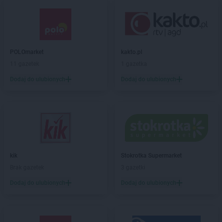
Chata Polska
Dąbie
Chata Polska
Dąbrowa
Chata Polska
Dębnica
Chata Polska
Dębno
POLOmarket
kakto.pl
Chata Polska
Długołęka
11 gazetek
1 gazetka
Chata Polska
Dobroszyce
Dodaj do ulubionych
Dodaj do ulubionych
Chata Polska
Dobrzejewice
Chata Polska
Dobrzyca
Chata Polska
Dolna Grupa
Chata Polska
Domasław
Chata Polska
Dominowo
Chata Polska
Doruchów
Chata Polska
Duszniki
kik
Stokrotka Supermarket
Chata Polska
Dzierzbin
Brak gazetek
3 gazetki
Chata Polska
Dziwnów
Dodaj do ulubionych
Dodaj do ulubionych
Chata Polska
Gaworzyce
Chata Polska
Głogów