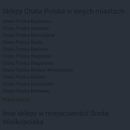
Sklepy Chata Polska w innych miastach
Chata Polska
Bagienica
Chata Polska
Baranów
Chata Polska
Barczygłów
Chata Polska
Bardo
Chata Polska
Będlewo
Chata Polska
Bieganów
Chata Polska
Bieganowo
Chata Polska
Bielany Wrocławskie
Chata Polska
Bielsko
Chata Polska
Bobowicko
Chata Polska
Bolewice
Chata Polska
Borek Strzeliński
Pokaż więcej
Chata Polska
Borów
Chata Polska
Borówiec
Inne sklepy w miejscowości Środa
Chata Polska
Boszkowo-Letnisko
Wielkopolska
Chata Polska
Brodowo