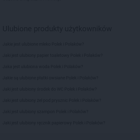
Chata Polska
Siedlnica
Chata Polska
Sieraków
Chata Polska
Sierakówko
Ulubione produkty użytkowników
Chata Polska
Skórzewo
Chata Polska
Skwierzyna
Jakie jest ulubione mleko Polek i Polaków?
Chata Polska
Słońsk
Chata Polska
Słubice
Jaki jest ulubiony papier toaletowy Polek i Polaków?
Chata Polska
Słupia
Jaka jest ulubiona woda Polek i Polaków?
Chata Polska
Sobiesęki
Chata Polska
Sobin
Jakie są ulubione płatki owsiane Polek i Polaków?
Chata Polska
Sośnica
Jaki jest ulubiony środek do WC Polek i Polaków?
Chata Polska
Stara Łubianka
Chata Polska
Stare Oborzyska
Jaki jest ulubiony żel pod prysznic Polek i Polaków?
Chata Polska
Staw
Jaki jest ulubiony szampon Polek i Polaków?
Chata Polska
Stawiszyn
Chata Polska
Stęszew
Jaki jest ulubiony ręcznik papierowy Polek i Polaków?
Chata Polska
Suchy Las
Chata Polska
Swarzędz