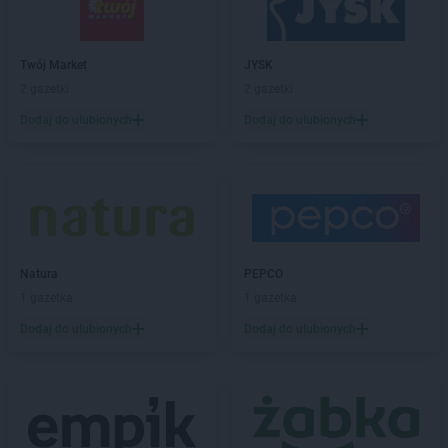
PEPCO
Brzeszcze
PEPCO
Brzeziny
PEPCO
Brzostek
Twój Market
JYSK
PEPCO
Brzozów
2 gazetki
2 gazetki
PEPCO
Buczkowice
Dodaj do ulubionych
Dodaj do ulubionych
PEPCO
Buk
PEPCO
Busko-Zdrój
PEPCO
Byczyna
PEPCO
Bydgoszcz
PEPCO
Bystrzyca Kłodzka
PEPCO
Bytom
PEPCO
Bytom Odrzański
Natura
PEPCO
PEPCO
Bytów
1 gazetka
1 gazetka
Dodaj do ulubionych
Dodaj do ulubionych
PEPCO
Celestynów
PEPCO
Chełm
PEPCO
Chełmno
PEPCO
Chmielnik
PEPCO
Chocianów