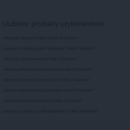
PEPCO
Gryfino
PEPCO
Gryfów Śląski
PEPCO
Gubin
Ulubione produkty użytkowników
PEPCO
Hajnówka
Jakie jest ulubione mleko Polek i Polaków?
PEPCO
Hrubieszów
Jaki jest ulubiony papier toaletowy Polek i Polaków?
PEPCO
Iława
PEPCO
Iłża
Jaka jest ulubiona woda Polek i Polaków?
PEPCO
Imielin
Jakie są ulubione płatki owsiane Polek i Polaków?
PEPCO
Inowrocław
PEPCO
Istebna
Jaki jest ulubiony środek do WC Polek i Polaków?
PEPCO
Jabłonka
Jaki jest ulubiony żel pod prysznic Polek i Polaków?
PEPCO
Jabłonna
Jaki jest ulubiony szampon Polek i Polaków?
PEPCO
Janikowo
PEPCO
Janów Lubelski
Jaki jest ulubiony ręcznik papierowy Polek i Polaków?
PEPCO
Janowiec Wielkopolski
PEPCO
Januszowice