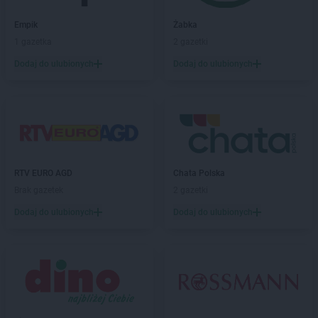
PEPCO
Chodzież
PEPCO
Chojna
Empik
Żabka
PEPCO
Chojnice
1 gazetka
2 gazetki
PEPCO
Chojnów
Dodaj do ulubionych
Dodaj do ulubionych
PEPCO
Choroszcz
PEPCO
Chorzów
PEPCO
Choszczno
PEPCO
Chrzanów
PEPCO
Chwaszczyno
PEPCO
Ciechanów
RTV EURO AGD
Chata Polska
PEPCO
Ciechocinek
Brak gazetek
2 gazetki
PEPCO
Cieszyn
PEPCO
Czaplinek
Dodaj do ulubionych
Dodaj do ulubionych
PEPCO
Czarna
PEPCO
Czarna Białostocka
PEPCO
Czarnków
PEPCO
Czarny Dunajec
PEPCO
Czchów
PEPCO
Czechowice-Dziedzice