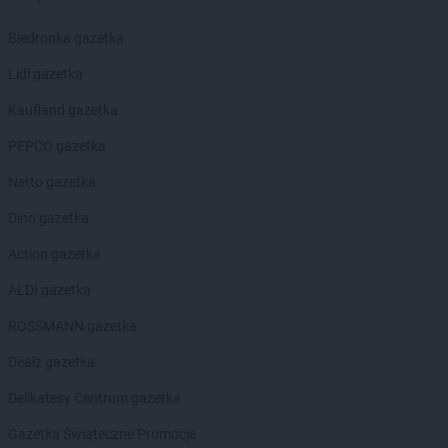
PEPCO
Goleniów
PEPCO
Biedronka gazetka
Golina
PEPCO
Golub-Dobrzyń
Lidl gazetka
PEPCO
Góra
PEPCO
Kaufland gazetka
Gorlice
PEPCO
Górowo Iławeckie
PEPCO gazetka
PEPCO
Gorzów Wielkopolski
PEPCO
Netto gazetka
Gorzyce
PEPCO
Gostyń
Dino gazetka
PEPCO
Gostynin
PEPCO
Action gazetka
Goszczyno
PEPCO
Grajewo
ALDI gazetka
PEPCO
Grodków
PEPCO
ROSSMANN gazetka
Grodzisk Mazowiecki
PEPCO
Grodzisk Wielkopolski
Dealz gazetka
PEPCO
Grójec
PEPCO
Delikatesy Centrum gazetka
Gromnik
PEPCO
Grudziądz
Gazetka Świąteczne Promocje
PEPCO
Gryfice