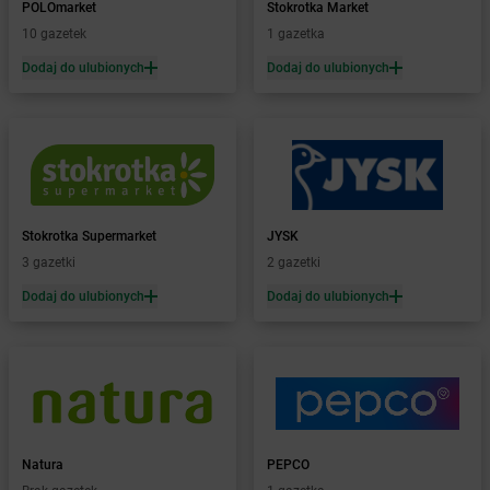
POLOmarket
Stokrotka Market
Żabka
Białobrzegi
10 gazetek
1 gazetka
Żabka
Białogard
Żabka
Białogóra
Dodaj do ulubionych
Dodaj do ulubionych
Żabka
Białośliwie
Żabka
Białowieża
Żabka
Biały Dunajec
Żabka
Białystok
Żabka
Bibice
Żabka
Biczyce Dolne
Stokrotka Supermarket
JYSK
Żabka
Biecz
3 gazetki
2 gazetki
Żabka
Biedrusko
Dodaj do ulubionych
Dodaj do ulubionych
Żabka
Bielany Wrocławskie
Żabka
Bielawa
Żabka
Bielsk
Żabka
Bielsk Podlaski
Żabka
Bielsko
Żabka
Bielsko-Biała
Żabka
Bieniewice
Natura
PEPCO
Żabka
Bieruń