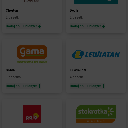
Żabka
Barwice
Żabka
Bażanowice
Chorten
Dealz
Żabka
Bęczków
2 gazetki
2 gazetki
Żabka
Będzin
Dodaj do ulubionych
Dodaj do ulubionych
Żabka
Bełchatów
Żabka
Bełsznica
Żabka
Bełżyce
Żabka
Bestwina
Żabka
Bestwinka
Żabka
Bezrzecze
Żabka
BG1
Gama
LEWIATAN
Żabka
Biała
1 gazetka
4 gazetki
Żabka
Biała Druga
Dodaj do ulubionych
Dodaj do ulubionych
Żabka
Biała Piska
Żabka
Biała Podlaska
Żabka
Biała Rawska
Żabka
Białe Błota
Żabka
Białka
Żabka
Białka Tatrzańska