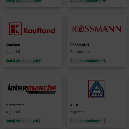
Żabka
Bobrek
Dodaj do ulubionych
Dodaj do ulubionych
Żabka
Bobrowniki
Żabka
Bochnia
Żabka
Bodzechów
Żabka
Bodzentyn
Żabka
Bogatki
Żabka
Bogatynia
Kaufland
ROSSMANN
Żabka
Bogdaniec
4 gazetki
Brak gazetek
Żabka
Bogdanowo
Dodaj do ulubionych
Dodaj do ulubionych
Żabka
Boguchwała
Żabka
Boguchwałowice
Żabka
Boguszów-Gorce
Żabka
Boguszyce
Żabka
Bohater
Żabka
Bojano
Żabka
Bojszowy
Intermarche
ALDI
Żabka
Bolechowo
4 gazetki
5 gazetek
Żabka
Bolęcin
Dodaj do ulubionych
Dodaj do ulubionych
Żabka
Bolesław