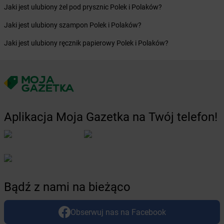
Jaki jest ulubiony żel pod prysznic Polek i Polaków?
Żabka
Bystra Podhalańska
Żabka
Bystry
Jaki jest ulubiony szampon Polek i Polaków?
Żabka
Bystrzyca
Jaki jest ulubiony ręcznik papierowy Polek i Polaków?
Żabka
Bystrzyca Kłodzka
Żabka
Bytom
Żabka
Bytów
Żabka
Cedynia
Żabka
Cegłów
Żabka
Cekcyn
Aplikacja Moja Gazetka na Twój telefon!
Żabka
Ceków
Żabka
Celestynów
Żabka
Cerekwica
Żabka
Cerkwica
Żabka
Cewice
Bądź z nami na bieżąco
Żabka
Chabówka
Żabka
Chałupki
Żabka
Charzykowy
Obserwuj nas na Facebook
Żabka
Charzyno