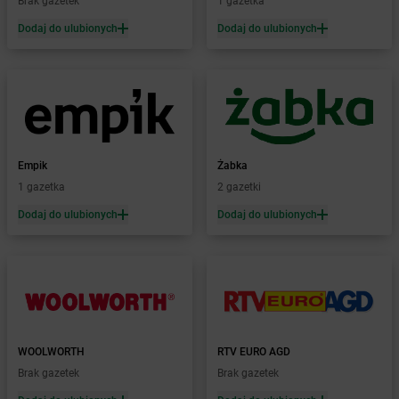
Brak gazetek
1 gazetka
Żabka
Biery
Dodaj do ulubionych
Dodaj do ulubionych
Żabka
Bieżuń
Żabka
Bilcza
Żabka
Biłgoraj
Żabka
Biórków Mały
Żabka
Biskupice
Żabka
Biskupiec
Żabka
Biskupów
Empik
Żabka
Żabka
Blachownia
1 gazetka
2 gazetki
Żabka
Błażejewo
Dodaj do ulubionych
Dodaj do ulubionych
Żabka
Błażowa
Żabka
Blizne Łaszczyńskiego
Żabka
Bliżyn
Żabka
Blok Dobryszyce
Żabka
Błonie
Żabka
Bobolice
WOOLWORTH
RTV EURO AGD
Żabka
Bobolin
Brak gazetek
Brak gazetek
Żabka
Bobowa