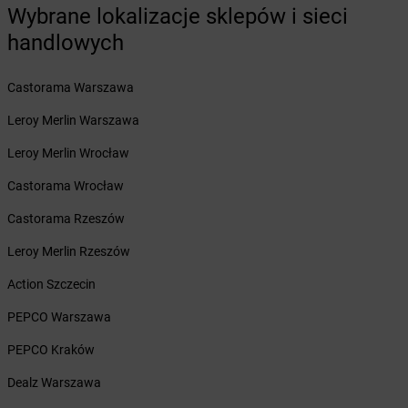
Wybrane lokalizacje sklepów i sieci
Żabka
Borzytuchom
Żabka
handlowych
Boża Wola
Żabka
Bralin
Żabka
Branice
Castorama Warszawa
Żabka
Braniewo
Leroy Merlin Warszawa
Żabka
Brańsk
Żabka
Brenna
Leroy Merlin Wrocław
Żabka
Brodnica
Castorama Wrocław
Żabka
Brodnica Górna
Żabka
Brodowo
Castorama Rzeszów
Żabka
Brody
Leroy Merlin Rzeszów
Żabka
Brojce
Żabka
Bronina
Action Szczecin
Żabka
Brudzeń Duży
PEPCO Warszawa
Żabka
Bruskowo Wielkie
Żabka
Brusy
PEPCO Kraków
Żabka
Brwinów
Dealz Warszawa
Żabka
Brynica