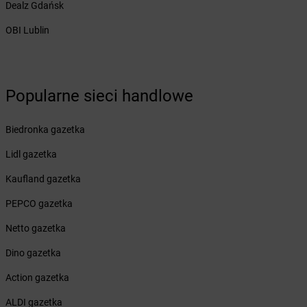
Żabka
Brzączowice
Dealz Gdańsk
Żabka
Brzeg
OBI Lublin
Żabka
Brzeg Dolny
Żabka
Brześć Kujawski
Żabka
Brzesko
Żabka
Brzeszcze
Popularne sieci handlowe
Żabka
Brzezia Łąka
Żabka
Brzeziny
Biedronka gazetka
Żabka
Brzezna
Żabka
Brzeźnica
Lidl gazetka
Żabka
Brzeźnio
Kaufland gazetka
Żabka
Brzezowa
Żabka
Brzezówka
PEPCO gazetka
Żabka
Brzoskwinia
Netto gazetka
Żabka
Brzostek
Żabka
Brzoza
Dino gazetka
Żabka
Brzozów
Action gazetka
Żabka
Brzozówka
Żabka
Bucz
ALDI gazetka