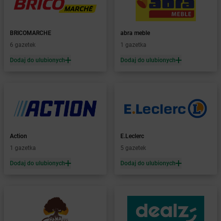
Żabka
Baborów
Żabka
Baboszewo
Żabka
Bachowice
BRICOMARCHE
abra meble
Żabka
Bądkowo
6 gazetek
1 gazetka
Żabka
Bąków
Dodaj do ulubionych
Dodaj do ulubionych
Żabka
Bałtów
Żabka
Banino
Żabka
Baniocha
Żabka
Baranowo
Żabka
Barcin
Żabka
Barczewo
Action
E.Leclerc
Żabka
Bardo
1 gazetka
5 gazetek
Żabka
Barlinek
Żabka
Barniewice
Dodaj do ulubionych
Dodaj do ulubionych
Żabka
Bartąg
Żabka
Bartoszyce
Żabka
Baruchowo
Żabka
Barwałd Średni