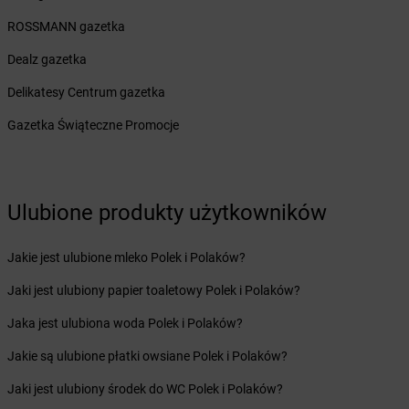
Żabka
Buczkowice
ROSSMANN gazetka
Żabka
Budziechów
Żabka
Budziszewice
Dealz gazetka
Żabka
Budzów
Delikatesy Centrum gazetka
Żabka
Budzyń
Żabka
Bujaków
Gazetka Świąteczne Promocje
Żabka
Buk
Żabka
Bukowiec
Żabka
Bukowina Tatrzańska
Żabka
Bukowno
Ulubione produkty użytkowników
Żabka
Bulowice
Żabka
Busko-Zdrój
Jakie jest ulubione mleko Polek i Polaków?
Żabka
Bychawa
Jaki jest ulubiony papier toaletowy Polek i Polaków?
Żabka
Bycina
Żabka
Byczyna
Jaka jest ulubiona woda Polek i Polaków?
Żabka
Bydgoszcz
Jakie są ulubione płatki owsiane Polek i Polaków?
Żabka
Bydlin
Żabka
Bydlino
Jaki jest ulubiony środek do WC Polek i Polaków?
Żabka
Bystra