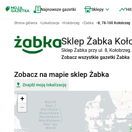
Najnowsze gazetki
Sklepy
Hit
Strona główna
>
Lokalizacje
>
Kołobrzeg
>
Żabka
>
8, 78-100 Kołobrzeg
Sklep Żabka Koło
Sklep Żabka przy ul. 8, Kołobrzeg
Zobacz wszystkie gazetki Żabka
Zobacz na mapie sklep Żabka
Znajdź moją lokalizację
+
−