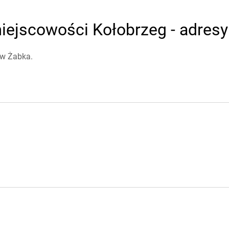
ejscowości Kołobrzeg - adresy 
ów Żabka.