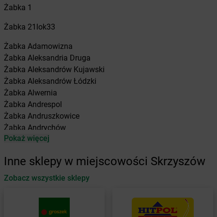
Żabka
1
Żabka
21lok33
Żabka
Adamowizna
Żabka
Aleksandria Druga
Żabka
Aleksandrów Kujawski
Żabka
Aleksandrów Łódzki
Żabka
Alwernia
Żabka
Andrespol
Żabka
Andruszkowice
Żabka
Andrychów
Pokaż więcej
Żabka
Antonie
Żabka
Augustów
Inne sklepy w miejscowości Skrzyszów
Żabka
Automat
Zobacz wszystkie sklepy
Żabka
Babica
Żabka
Babice Nowe
Żabka
Babimost
Żabka
Baborów