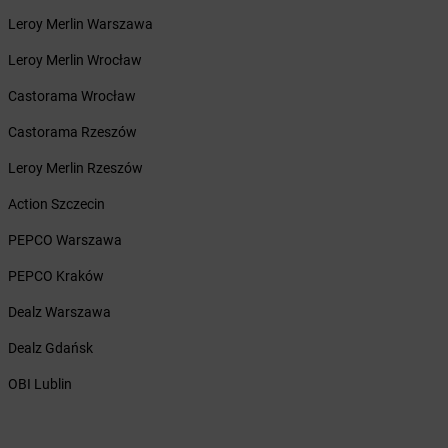
Żabka
Białogard
Leroy Merlin Warszawa
Żabka
Białogóra
Leroy Merlin Wrocław
Żabka
Białośliwie
Żabka
Białowieża
Castorama Wrocław
Żabka
Biały Dunajec
Castorama Rzeszów
Żabka
Białystok
Żabka
Bibice
Leroy Merlin Rzeszów
Żabka
Biczyce Dolne
Action Szczecin
Żabka
Biecz
Żabka
Biedrusko
PEPCO Warszawa
Żabka
Bielany Wrocławskie
PEPCO Kraków
Żabka
Bielawa
Żabka
Bielsk
Dealz Warszawa
Żabka
Bielsk Podlaski
Dealz Gdańsk
Żabka
Bielsko
Żabka
Bielsko-Biała
OBI Lublin
Żabka
Bieniewice
Żabka
Bieruń
Żabka
Biery