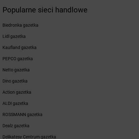
Żabka
Bieżuń
Popularne sieci handlowe
Żabka
Bilcza
Żabka
Biłgoraj
Biedronka gazetka
Żabka
Biórków Mały
Lidl gazetka
Żabka
Biskupice
Żabka
Biskupiec
Kaufland gazetka
Żabka
Biskupów
PEPCO gazetka
Żabka
Blachownia
Żabka
Błażejewo
Netto gazetka
Żabka
Błażowa
Dino gazetka
Żabka
Blizne Łaszczyńskiego
Żabka
Bliżyn
Action gazetka
Żabka
Blok Dobryszyce
ALDI gazetka
Żabka
Błonie
Żabka
Bobolice
ROSSMANN gazetka
Żabka
Bobolin
Dealz gazetka
Żabka
Bobowa
Żabka
Bobrek
Delikatesy Centrum gazetka