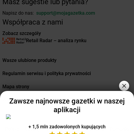
Masz sugestie lub pytania?
Żabka
Borzytuchom
Napisz do nas:
support@mojagazetka.com
Żabka
Boża Wola
Współpraca z nami
Żabka
Bralin
Żabka
Branice
Zobacz szczegóły
Żabka
Braniewo
Retail Radar – analiza rynku
Żabka
Brańsk
Żabka
Brenna
Żabka
Brodnica
Wasze ulubione produkty
Żabka
Brodnica Górna
Żabka
Brodowo
Regulamin serwisu i polityka prywatności
Żabka
Brody
Żabka
Brojce
Mapa strony
Żabka
Bronina
Zawsze najnowsze gazetki w naszej
Wszystkie miasta z lokalizacjami sklepów
Żabka
Brudzeń Duży
Żabka
Bruskowo Wielkie
aplikacji
Żabka
Brusy
Żabka
Brwinów
+ 1,5 mln zadowolonych kupujących
Żabka
Brynica
Polska
Czechy
Ukraina
Litwa
Słowacja
Rumunia