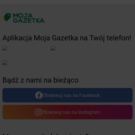
Żabka
Bolesławiec
Żabka
Bolewice
Żabka
Bolków
Żabka
Bolszewo
Żabka
Bońki
Aplikacja Moja Gazetka na Twój telefon!
Żabka
Borawe
Żabka
Borek Stary
Żabka
Borek Wielkopolski
Żabka
Borkowo
Żabka
Borne Sulinowo
Żabka
Boronów
Bądź z nami na bieżąco
Żabka
Borowa
Żabka
Borowianka
Obserwuj nas na Facebook
Żabka
Borówiec
Żabka
Borówno
Obserwuj nas na Instagram
Żabka
Borowo
Żabka
Boruja Kościelna
Żabka
Borzęcin Duży
Żabka
Borzygniew