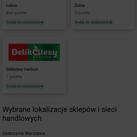
Żabka
Bażanowice
Laboo
Żabka
Żabka
Bęczków
Brak gazetek
2 gazetki
Żabka
Będzin
Dodaj do ulubionych
Dodaj do ulubionych
Żabka
Bełchatów
Żabka
Bełsznica
Żabka
Bełżyce
Żabka
Bestwina
Żabka
Bestwinka
Żabka
Bezrzecze
Żabka
BG1
Delikatesy Centrum
Żabka
Biała
1 gazetka
Żabka
Biała Druga
Dodaj do ulubionych
Żabka
Biała Piska
Żabka
Biała Podlaska
Żabka
Biała Rawska
Wybrane lokalizacje sklepów i sieci
Żabka
Białe Błota
handlowych
Żabka
Białka
Żabka
Białka Tatrzańska
Castorama Warszawa
Żabka
Białobrzegi