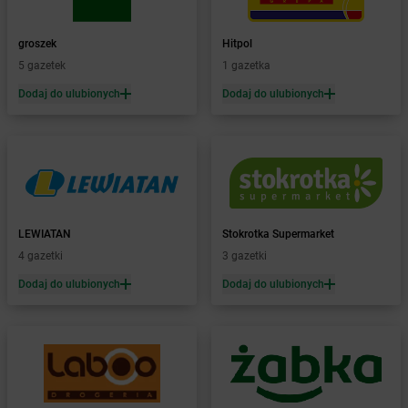
Żabka
Baboszewo
Żabka
Bachowice
groszek
Hitpol
Żabka
Bądkowo
5 gazetek
1 gazetka
Żabka
Bąków
Dodaj do ulubionych
Dodaj do ulubionych
Żabka
Bałtów
Żabka
Banino
Żabka
Baniocha
Żabka
Baranowo
Żabka
Barcin
Żabka
Barczewo
LEWIATAN
Stokrotka Supermarket
Żabka
Bardo
4 gazetki
3 gazetki
Żabka
Barlinek
Żabka
Barniewice
Dodaj do ulubionych
Dodaj do ulubionych
Żabka
Bartąg
Żabka
Bartoszyce
Żabka
Baruchowo
Żabka
Barwałd Średni
Żabka
Barwice