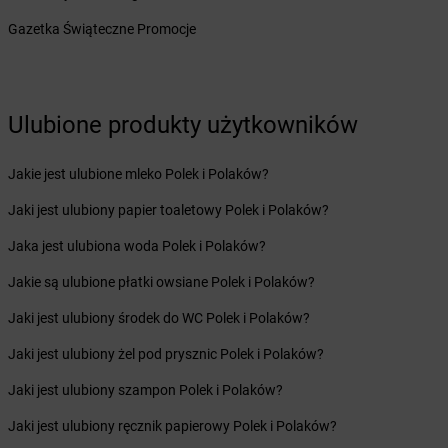
Żabka
Bobrowiec
Gazetka Świąteczne Promocje
Żabka
Bobrowniki
Żabka
Bochnia
Żabka
Bodzechów
Żabka
Bodzentyn
Ulubione produkty użytkowników
Żabka
Bogatki
Żabka
Bogatynia
Żabka
Jakie jest ulubione mleko Polek i Polaków?
Bogdaniec
Żabka
Bogdanowo
Jaki jest ulubiony papier toaletowy Polek i Polaków?
Żabka
Boguchwała
Żabka
Jaka jest ulubiona woda Polek i Polaków?
Boguchwałowice
Żabka
Boguszów-Gorce
Jakie są ulubione płatki owsiane Polek i Polaków?
Żabka
Boguszyce
Żabka
Jaki jest ulubiony środek do WC Polek i Polaków?
Bohater
Żabka
Bojano
Jaki jest ulubiony żel pod prysznic Polek i Polaków?
Żabka
Bojszowy
Żabka
Jaki jest ulubiony szampon Polek i Polaków?
Bolechowo
Żabka
Bolęcin
Jaki jest ulubiony ręcznik papierowy Polek i Polaków?
Żabka
Bolesław