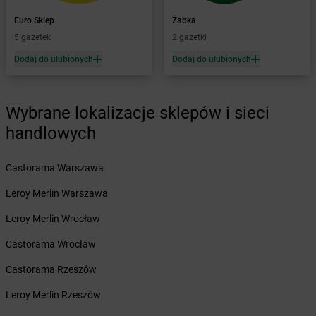
Żabka
Baboszewo
Żabka
Bachowice
Euro Sklep
Żabka
Żabka
Bądkowo
5 gazetek
2 gazetki
Żabka
Bąków
Dodaj do ulubionych
Dodaj do ulubionych
Żabka
Bałtów
Żabka
Banino
Żabka
Baniocha
Wybrane lokalizacje sklepów i sieci
Żabka
Baranowo
handlowych
Żabka
Barcin
Żabka
Barczewo
Castorama Warszawa
Żabka
Bardo
Żabka
Barlinek
Leroy Merlin Warszawa
Żabka
Barniewice
Leroy Merlin Wrocław
Żabka
Bartąg
Żabka
Bartoszyce
Castorama Wrocław
Żabka
Baruchowo
Castorama Rzeszów
Żabka
Barwałd Średni
Żabka
Barwice
Leroy Merlin Rzeszów
Żabka
Bażanowice