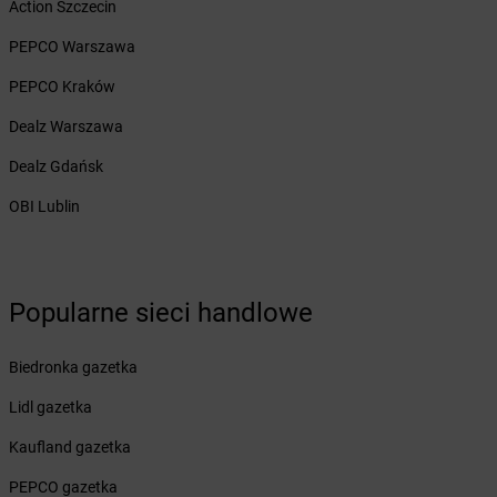
Action Szczecin
Żabka
Bęczków
Żabka
Będzin
PEPCO Warszawa
Żabka
Bełchatów
PEPCO Kraków
Żabka
Bełsznica
Żabka
Bełżyce
Dealz Warszawa
Żabka
Bestwina
Dealz Gdańsk
Żabka
Bestwinka
Żabka
Bezrzecze
OBI Lublin
Żabka
BG1
Żabka
Biała
Żabka
Biała Druga
Żabka
Biała Piska
Popularne sieci handlowe
Żabka
Biała Podlaska
Żabka
Biała Rawska
Biedronka gazetka
Żabka
Białe Błota
Lidl gazetka
Żabka
Białka
Żabka
Białka Tatrzańska
Kaufland gazetka
Żabka
Białobrzegi
PEPCO gazetka
Żabka
Bialogard