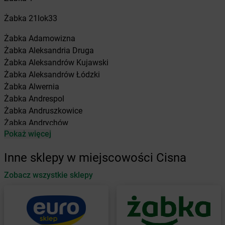
Żabka
21lok33
Żabka
Adamowizna
Żabka
Aleksandria Druga
Żabka
Aleksandrów Kujawski
Żabka
Aleksandrów Łódzki
Żabka
Alwernia
Żabka
Andrespol
Żabka
Andruszkowice
Żabka
Andrychów
Pokaż więcej
Żabka
Antonie
Żabka
Augustów
Inne sklepy w miejscowości Cisna
Żabka
Automat
Zobacz wszystkie sklepy
Żabka
Babica
Żabka
Babice Nowe
Żabka
Babimost
Żabka
Baborów