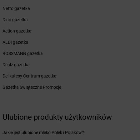
Żabka
Białogóra
Netto gazetka
Żabka
Białośliwie
Dino gazetka
Żabka
Białowieża
Żabka
Biały Dunajec
Action gazetka
Żabka
Białystok
ALDI gazetka
Żabka
Bibice
Żabka
Biczyce Dolne
ROSSMANN gazetka
Żabka
Biecz
Dealz gazetka
Żabka
Biedrusko
Żabka
Bielany Wrocławskie
Delikatesy Centrum gazetka
Żabka
Bielawa
Gazetka Świąteczne Promocje
Żabka
Bielsk
Żabka
Bielsk Podlaski
Żabka
Bielsko
Żabka
Bielsko-Biała
Ulubione produkty użytkowników
Żabka
Bieniewice
Żabka
Bieruń
Jakie jest ulubione mleko Polek i Polaków?
Żabka
Biery