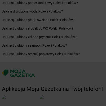
Żabka
Bieżuń
Jaki jest ulubiony papier toaletowy Polek i Polaków?
Żabka
Bilcza
Jaka jest ulubiona woda Polek i Polaków?
Żabka
Biłgoraj
Żabka
Biórków Mały
Jakie są ulubione płatki owsiane Polek i Polaków?
Żabka
Biskupice
Jaki jest ulubiony środek do WC Polek i Polaków?
Żabka
Biskupiec
Żabka
Biskupów
Jaki jest ulubiony żel pod prysznic Polek i Polaków?
Żabka
Blachownia
Jaki jest ulubiony szampon Polek i Polaków?
Żabka
Błażejewo
Żabka
Błażowa
Jaki jest ulubiony ręcznik papierowy Polek i Polaków?
Żabka
Blizne Łaszczyńskiego
Żabka
Bliżyn
Żabka
Blok Dobryszyce
Żabka
Błonie
Żabka
Bobolice
Żabka
Bobolin
Aplikacja Moja Gazetka na Twój telefon!
Żabka
Bobowa
Żabka
Bobrek
Żabka
Bobrowniki