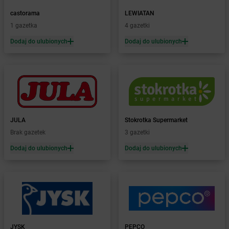
Żabka
Białka Tatrzańska
castorama
LEWIATAN
Żabka
Białobrzegi
1 gazetka
4 gazetki
Żabka
Bialogard
Żabka
Białogóra
Dodaj do ulubionych
Dodaj do ulubionych
Żabka
Białośliwie
Żabka
Białowieża
Żabka
Biały Dunajec
Żabka
Białystok
Żabka
Bibice
Żabka
Biczyce Dolne
JULA
Stokrotka Supermarket
Żabka
Biecz
Brak gazetek
3 gazetki
Żabka
Biedrusko
Dodaj do ulubionych
Dodaj do ulubionych
Żabka
Bielany Wrocławskie
Żabka
Bielawa
Żabka
Bielsk
Żabka
Bielsk Podlaski
Żabka
Bielsko
Żabka
Bielsko-Biała
Żabka
Bieniewice
JYSK
PEPCO