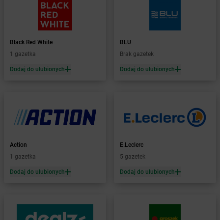
Żabka
Babimost
Żabka
Baborów
Żabka
Baboszewo
Żabka
Bachowice
Black Red White
BLU
Żabka
Bądkowo
1 gazetka
Brak gazetek
Żabka
Bąków
Dodaj do ulubionych
Dodaj do ulubionych
Żabka
Bałtów
Żabka
Banino
Żabka
Baniocha
Żabka
Baranowo
Żabka
Barcin
Żabka
Barczewo
Action
E.Leclerc
Żabka
Bardo
1 gazetka
5 gazetek
Żabka
Barlinek
Żabka
Barniewice
Dodaj do ulubionych
Dodaj do ulubionych
Żabka
Bartąg
Żabka
Bartoszyce
Żabka
Baruchowo
Żabka
Barwałd Średni