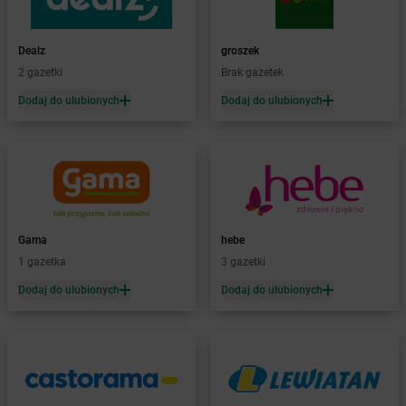
Żabka
Barwice
Żabka
Bażanowice
Dealz
groszek
Żabka
Bęczków
2 gazetki
Brak gazetek
Żabka
Będzin
Dodaj do ulubionych
Dodaj do ulubionych
Żabka
Bełchatów
Żabka
Bełsznica
Żabka
Bełżyce
Żabka
Bestwina
Żabka
Bestwinka
Żabka
Bezrzecze
Żabka
BG1
Gama
hebe
Żabka
Biała
1 gazetka
3 gazetki
Żabka
Biała Druga
Dodaj do ulubionych
Dodaj do ulubionych
Żabka
Biała Piska
Żabka
Biała Podlaska
Żabka
Biała Rawska
Żabka
Białe Błota
Żabka
Białka