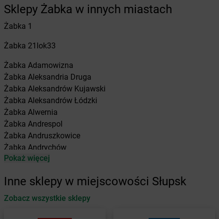
Sklepy Żabka w innych miastach
Żabka
1
Żabka
21lok33
Żabka
Adamowizna
Żabka
Aleksandria Druga
Żabka
Aleksandrów Kujawski
Żabka
Aleksandrów Łódzki
Żabka
Alwernia
Żabka
Andrespol
Żabka
Andruszkowice
Żabka
Andrychów
Pokaż więcej
Żabka
Antonie
Żabka
Augustów
Inne sklepy w miejscowości Słupsk
Żabka
Automat
Zobacz wszystkie sklepy
Żabka
Babica
Żabka
Babice Nowe