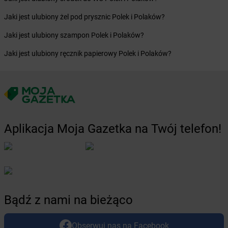
Żabka
Bystra
Jaki jest ulubiony żel pod prysznic Polek i Polaków?
Żabka
Bystra Podhalańska
Żabka
Bystry
Jaki jest ulubiony szampon Polek i Polaków?
Żabka
Bystrzyca
Jaki jest ulubiony ręcznik papierowy Polek i Polaków?
Żabka
Bystrzyca Kłodzka
Żabka
Bytom
Żabka
Bytów
Żabka
Cedynia
Żabka
Cegłów
Żabka
Cekcyn
Aplikacja Moja Gazetka na Twój telefon!
Żabka
Ceków
Żabka
Celestynów
Żabka
Cerekwica
Żabka
Cerkwica
Żabka
Cewice
Bądź z nami na bieżąco
Żabka
Chabówka
Żabka
Chałupki
Żabka
Charzykowy
Obserwuj nas na Facebook