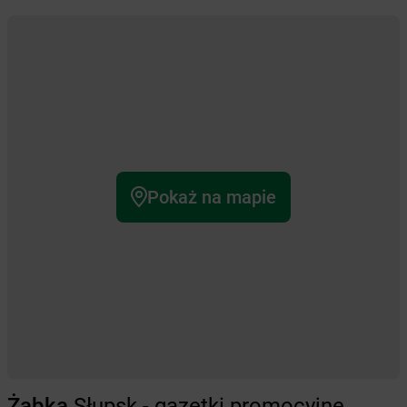
Pokaż na mapie
Żabka
Słupsk - gazetki promocyjne