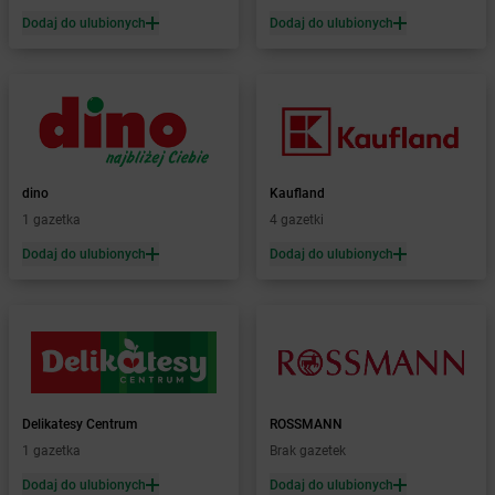
Żabka
Bobrek
Dodaj do ulubionych
Dodaj do ulubionych
Żabka
Bobrowniki
Żabka
Bochnia
Żabka
Bodzechów
Żabka
Bodzentyn
Żabka
Bogatki
Żabka
Bogatynia
dino
Kaufland
Żabka
Bogdaniec
1 gazetka
4 gazetki
Żabka
Bogdanowo
Dodaj do ulubionych
Dodaj do ulubionych
Żabka
Boguchwała
Żabka
Boguchwałowice
Żabka
Boguszów-Gorce
Żabka
Boguszyce
Żabka
Bohater
Żabka
Bojano
Żabka
Bojszowy
Delikatesy Centrum
ROSSMANN
Żabka
Bolechowo
1 gazetka
Brak gazetek
Żabka
Bolęcin
Dodaj do ulubionych
Dodaj do ulubionych