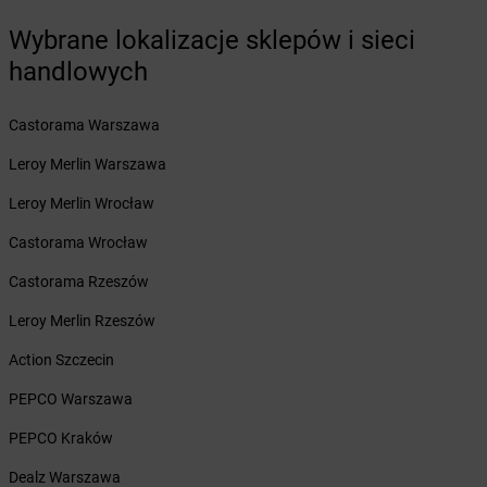
Żabka
Borzygniew
Wybrane lokalizacje sklepów i sieci
Żabka
Borzytuchom
Żabka
handlowych
Boża Wola
Żabka
Bralin
Żabka
Branice
Castorama Warszawa
Żabka
Braniewo
Leroy Merlin Warszawa
Żabka
Brańsk
Żabka
Brenna
Leroy Merlin Wrocław
Żabka
Brodnica
Castorama Wrocław
Żabka
Brodnica Górna
Żabka
Brodowo
Castorama Rzeszów
Żabka
Brody
Leroy Merlin Rzeszów
Żabka
Brojce
Żabka
Bronina
Action Szczecin
Żabka
Brudzeń Duży
PEPCO Warszawa
Żabka
Bruskowo Wielkie
Żabka
Brusy
PEPCO Kraków
Żabka
Brwinów
Dealz Warszawa
Żabka
Brynica