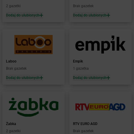
Żabka
Bieruń
2 gazetki
Brak gazetek
Żabka
Biery
Dodaj do ulubionych
Dodaj do ulubionych
Żabka
Bieżuń
Żabka
Bilcza
Żabka
Biłgoraj
Żabka
Biórków Mały
Żabka
Biskupice
Żabka
Biskupiec
Żabka
Biskupów
Laboo
Empik
Żabka
Blachownia
Brak gazetek
1 gazetka
Żabka
Błażejewo
Dodaj do ulubionych
Dodaj do ulubionych
Żabka
Błażowa
Żabka
Blizne Łaszczyńskiego
Żabka
Bliżyn
Żabka
Blok Dobryszyce
Żabka
Błonie
Żabka
Bobolice
Żabka
RTV EURO AGD
Żabka
Bobolin
2 gazetki
Brak gazetek
Żabka
Bobowa