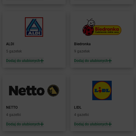
Żabka
Bolesław
Żabka
Bolesławiec
Żabka
Bolewice
Żabka
Bolków
Żabka
Bolszewo
Żabka
Bońki
ALDI
Biedronka
Żabka
Borawe
5 gazetek
9 gazetek
Żabka
Borek Stary
Żabka
Borek Wielkopolski
Dodaj do ulubionych
Dodaj do ulubionych
Żabka
Borkowo
Żabka
Borne Sulinowo
Żabka
Boronów
Żabka
Borowa
Żabka
Borowianka
Żabka
Borówiec
NETTO
LIDL
Żabka
Borówno
4 gazetki
4 gazetki
Żabka
Borowo
Dodaj do ulubionych
Dodaj do ulubionych
Żabka
Boruja Kościelna
Żabka
Borzęcin Duży