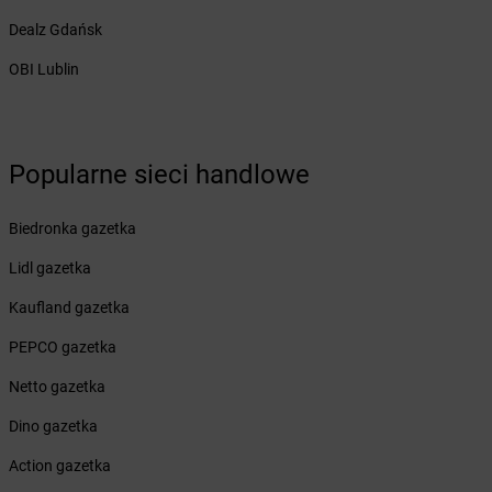
Żabka
Brzączowice
Dealz Gdańsk
Żabka
Brzeg
OBI Lublin
Żabka
Brzeg Dolny
Żabka
Brześć Kujawski
Żabka
Brzesko
Żabka
Brzeszcze
Popularne sieci handlowe
Żabka
Brzezia Łąka
Żabka
Brzeziny
Biedronka gazetka
Żabka
Brzezna
Żabka
Brzeźnica
Lidl gazetka
Żabka
Brzeźnio
Kaufland gazetka
Żabka
Brzezowa
Żabka
Brzezówka
PEPCO gazetka
Żabka
Brzoskwinia
Netto gazetka
Żabka
Brzostek
Żabka
Brzoza
Dino gazetka
Żabka
Brzozów
Action gazetka
Żabka
Brzozówka