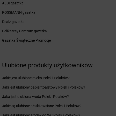
Żabka
Bucz
ALDI gazetka
Żabka
Buczkowice
ROSSMANN gazetka
Żabka
Budziechów
Żabka
Budziszewice
Dealz gazetka
Żabka
Budzów
Delikatesy Centrum gazetka
Żabka
Budzyń
Żabka
Bujaków
Gazetka Świąteczne Promocje
Żabka
Buk
Żabka
Bukowiec
Żabka
Bukowina Tatrzańska
Żabka
Bukowno
Ulubione produkty użytkowników
Żabka
Bulowice
Żabka
Busko-Zdrój
Jakie jest ulubione mleko Polek i Polaków?
Żabka
Bychawa
Jaki jest ulubiony papier toaletowy Polek i Polaków?
Żabka
Bycina
Żabka
Byczyna
Jaka jest ulubiona woda Polek i Polaków?
Żabka
Bydgoszcz
Jakie są ulubione płatki owsiane Polek i Polaków?
Żabka
Bydlin
Żabka
Bydlino
Jaki jest ulubiony środek do WC Polek i Polaków?