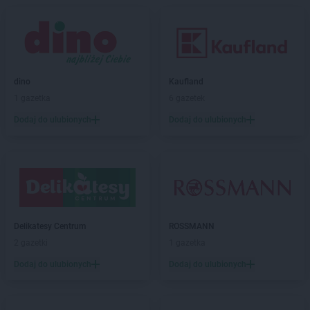
Gama
Jeżowe
Gama
Jurgów
Gama
Juszczyna
Gama
Kąkolewnica
dino
Kaufland
Gama
Kamień
1 gazetka
6 gazetek
Gama
Kędzierzyn-Koźle
Gama
Kępice
Dodaj do ulubionych
Dodaj do ulubionych
Gama
Kętrzyn
Gama
Kielce
Gama
Kiwity
Gama
Klęczany
Gama
Kleosin
Gama
Klichy
Delikatesy Centrum
ROSSMANN
Gama
Klimontów
2 gazetki
1 gazetka
Gama
Kłuśno
Dodaj do ulubionych
Dodaj do ulubionych
Gama
Koczała
Gama
Kołobrzeg
Gama
Komarówka Podlaska