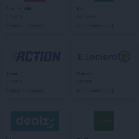
Gama
Borzyszkowy
Black Red White
BLU
Gama
Bożniewice
1 gazetka
Brak gazetek
Gama
Brodnica
Dodaj do ulubionych
Dodaj do ulubionych
Gama
Brzegi
Gama
Brześć Kujawski
Gama
Bukowina Tatrzańska
Gama
Busko-Zdrój
Gama
Bytów
Gama
Cetuń
Action
E.Leclerc
Gama
Chalin
1 gazetka
6 gazetek
Gama
Chamsk
Dodaj do ulubionych
Dodaj do ulubionych
Gama
Chełm
Gama
Chodecz
Gama
Chrapoń
Gama
Chwarszczany
Gama
Ciechanów
Gama
Ciężkowice
Gama
Czarna
Dealz
groszek