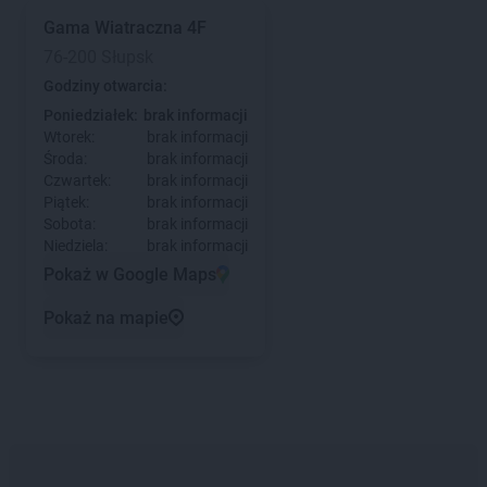
Gama
Wiatraczna 4F
76-200 Słupsk
Godziny otwarcia:
Poniedziałek:
brak informacji
Wtorek:
brak informacji
Środa:
brak informacji
Czwartek:
brak informacji
Piątek:
brak informacji
Sobota:
brak informacji
Niedziela:
brak informacji
Pokaż w Google Maps
Pokaż na mapie