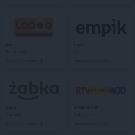
Gama
Grajewo
Gama
Grębiszew
Gama
Grodzisk
Gama
Gryfino
Gama
Gwoździec
Gama
Hajnówka
Laboo
Empik
Gama
Hostynne-Kolonia
Brak gazetek
1 gazetka
Gama
Iława
Dodaj do ulubionych
Dodaj do ulubionych
Gama
Izbica Kujawska
Gama
Izdebki
Gama
Janów
Gama
Jarosław
Gama
Jaślany
Żabka
RTV EURO AGD
Gama
Jasło
2 gazetki
Brak gazetek
Gama
Jastarnia
Gama
Jawiszowice
Dodaj do ulubionych
Dodaj do ulubionych
Gama
Jelenia Góra