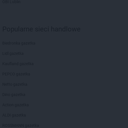
OBI Lublin
Gama
Lubartów
Gama
Lubawa
Gama
Lubiczyn
Gama
Lubowidz
Popularne sieci handlowe
Gama
Majdan
Gama
Majdan Królewski
Biedronka gazetka
Gama
Makarki
Lidl gazetka
Gama
Miastko
Gama
Międzyrzec Podlaski
Kaufland gazetka
Gama
Mielec
PEPCO gazetka
Gama
Mień
Gama
Mijakowo
Netto gazetka
Gama
Mogielnica
Dino gazetka
Gama
Mokre
Gama
Morąg
Action gazetka
Gama
Morawica
ALDI gazetka
Gama
Mrągowo
Gama
Mrzezino
ROSSMANN gazetka