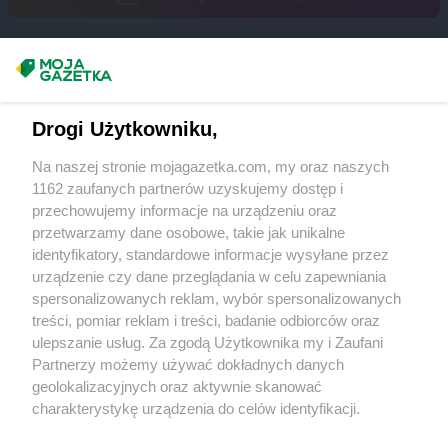
Gama
Przeradz Mały
Gama
Przybrda
Gama
Przysieki
Masz sugestie lub pytania?
Gama
Przywidz
Gama
Pszczyna
Napisz do nas:
support@mojagazetka.com
Gama
Puławy
Drogi Użytkowniku,
Współpraca z nami
Gama
Pułtusk
Na naszej stronie mojagazetka.com, my oraz naszych
Gama
Puszcza Rządowa
Zobacz szczegóły
1162 zaufanych partnerów uzyskujemy dostęp i
Gama
Pyrzyce
Retail Radar – analiza rynku
przechowujemy informacje na urządzeniu oraz
przetwarzamy dane osobowe, takie jak unikalne
Gama
Racewo
identyfikatory, standardowe informacje wysyłane przez
Gama
Raciąż
Wasze ulubione produkty
urządzenie czy dane przeglądania w celu zapewniania
Gama
Radom
spersonalizowanych reklam, wybór spersonalizowanych
Gama
Radomin
Regulamin serwisu i polityka prywatności
treści, pomiar reklam i treści, badanie odbiorców oraz
Gama
Radomsko
ulepszanie usług. Za zgodą Użytkownika my i Zaufani
Gama
Radzanowo
Mapa strony
Partnerzy możemy używać dokładnych danych
Gama
Radzyń Podlaski
geolokalizacyjnych oraz aktywnie skanować
Zawsze najnowsze gazetki w naszej
Wszystkie miasta z lokalizacjami sklepów
Gama
Rakszawa
charakterystykę urządzenia do celów identyfikacji.
Gama
Rawa Mazowiecka
Ponieważ cenimy Twoją prywatność, prosimy o zgodę na
aplikacji