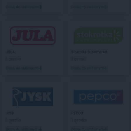
Gama
Dzierzążnia
Dodaj do ulubionych
Dodaj do ulubionych
Gama
Ełk
Gama
Gąbin
Gama
Garwolin
Gama
Giżycko
Gama
Glinki
JULA
Stokrotka Supermarket
Gama
Głogów
1 gazetka
3 gazetki
Gama
Gniewino
Dodaj do ulubionych
Dodaj do ulubionych
Gama
Gniewkowo
Gama
Gniewoszów
Gama
Gnojno
Gama
Gołogłowy
Gama
Górzno
Gama
Gorzów Wielkopolski
Gama
Gózd
JYSK
PEPCO
Gama
Gozdowo
1 gazetka
1 gazetka
Gama
Grabowo
Dodaj do ulubionych
Dodaj do ulubionych