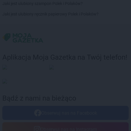
Gama
Olsztyn
Jaki jest ulubiony szampon Polek i Polaków?
Gama
Orneta
Jaki jest ulubiony ręcznik papierowy Polek i Polaków?
Gama
Ostrołęka
Gama
Ostrów Mazowiecka
Gama
Otmice
Gama
Pasłęk
Gama
Pawłokoma
Gama
Piaseczno
Aplikacja Moja Gazetka na Twój telefon!
Gama
Piątki
Gama
Piekary Śląskie
Gama
Pionki
Gama
Piotrowice
Gama
Pławna
Bądź z nami na bieżąco
Gama
Płock
Gama
Płonka Kościelna
Gama
Poddębice
Obserwuj nas na Facebook
Gama
Poniatowa
Gama
Przędzel
Obserwuj nas na Instagram