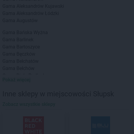
Gama
Aleksandrów Kujawski
Gama
Aleksandrów Łódzki
Gama
Augustów
Gama
Bańska Wyżna
Gama
Barlinek
Gama
Bartoszyce
Gama
Bęczków
Gama
Bełchatów
Gama
Bełchów
Gama
Biała Podlaska
Pokaż więcej
Gama
Białka
Gama
Białka Tatrzańska
Inne sklepy w miejscowości Słupsk
Gama
Białystok
Gama
Zobacz wszystkie sklepy
Bieliny
Gama
Bielsk Podlaski
Gama
Biskupice
Gama
Bobolice
Gama
Bodzanów