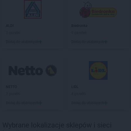
Gama
Kończyce Wielkie
Gama
Koneck
Gama
Końskie
Gama
Kopanie
ALDI
Biedronka
Gama
Kopki
3 gazetki
9 gazetek
Gama
Korycin
Dodaj do ulubionych
Dodaj do ulubionych
Gama
Korzeniewo
Gama
Kościerzyna
Gama
Kosów Lacki
Gama
Kosumce
Gama
Koszalin
Gama
Kozienice
NETTO
LIDL
Gama
Kraśnik
3 gazetki
4 gazetki
Gama
Krasnystaw
Gama
Krośniewice
Dodaj do ulubionych
Dodaj do ulubionych
Gama
Krusze
Gama
Krynica-Zdrój
Gama
Krzemlin
Wybrane lokalizacje sklepów i sieci
Gama
Krześnica