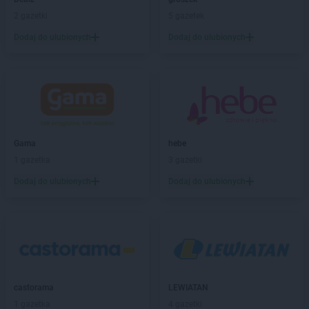
Gama
Czarna Góra
2 gazetki
5 gazetek
Gama
Czarnolas
Dodaj do ulubionych
Dodaj do ulubionych
Gama
Czermno
Gama
Częstochowa
Gama
Ćmiłów
Gama
Dąbrowa Białostocka
Gama
Dąbrówka-Ług
Gama
hebe
Gama
Darłowo
1 gazetka
3 gazetki
Gama
Dobieszyn
Dodaj do ulubionych
Dodaj do ulubionych
Gama
Dobrcz
Gama
Dobre Miasto
Gama
Dobrojewo
Gama
Dobrska-Kolonia
Gama
Dobrynia
Gama
Downary-Plac
Gama
Dylągowa
castorama
LEWIATAN
Gama
Działoszyn
1 gazetka
4 gazetki