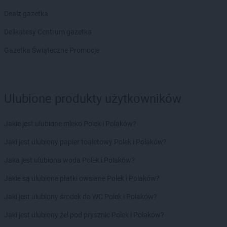
Gama
Murzasichle
Dealz gazetka
Gama
Mysłakowice
Gama
Myślibórz
Delikatesy Centrum gazetka
Gama
Gazetka Świąteczne Promocje
Nidzica
Gama
Niedzbórz
Gama
Niemce
Gama
Nowa Wola
Ulubione produkty użytkowników
Gama
Nowe
Gama
Nowe Grodziczno
Gama
Nowe Łubki
Jakie jest ulubione mleko Polek i Polaków?
Gama
Nowe Miasto Lubawskie
Jaki jest ulubiony papier toaletowy Polek i Polaków?
Gama
Nowy Dwór
Gama
Nowy Targ
Jaka jest ulubiona woda Polek i Polaków?
Jakie są ulubione płatki owsiane Polek i Polaków?
Gama
Oborniki Śląskie
Gama
Odrzykoń
Jaki jest ulubiony środek do WC Polek i Polaków?
Gama
Okonek
Jaki jest ulubiony żel pod prysznic Polek i Polaków?
Gama
Olkusz