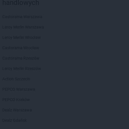
handlowych
Gama
Kunice
Gama
Kurzyna Mała
Castorama Warszawa
Gama
Kutno
Gama
Kuźnica
Leroy Merlin Warszawa
Leroy Merlin Wrocław
Gama
Łąck
Gama
Łąkta Górna
Castorama Wrocław
Gama
Łapy
Castorama Rzeszów
Gama
Łaskarzew
Gama
Łódź
Leroy Merlin Rzeszów
Gama
Łowicz
Action Szczecin
Gama
Łoziska
PEPCO Warszawa
Gama
Lechów
Gama
Leśnica
PEPCO Kraków
Gama
Lidzbark Warmiński
Dealz Warszawa
Gama
Lipnica
Gama
Liśnik Duży
Dealz Gdańsk
Gama
Lisów