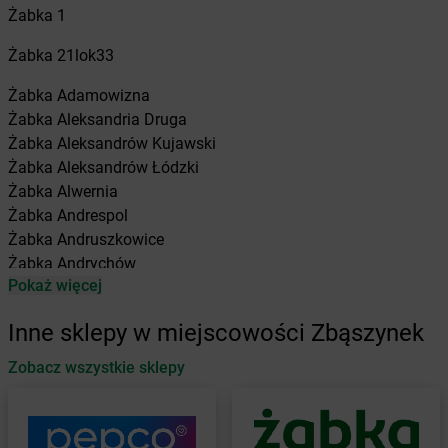
Żabka
1
Żabka
21lok33
Żabka
Adamowizna
Żabka
Aleksandria Druga
Żabka
Aleksandrów Kujawski
Żabka
Aleksandrów Łódzki
Żabka
Alwernia
Żabka
Andrespol
Żabka
Andruszkowice
Żabka
Andrychów
Pokaż więcej
Żabka
Antonie
Żabka
Augustów
Inne sklepy w miejscowości Zbąszynek
Żabka
Automat
Zobacz wszystkie sklepy
Żabka
Babica
Żabka
Babice Nowe
Żabka
Babimost
Żabka
Baborów