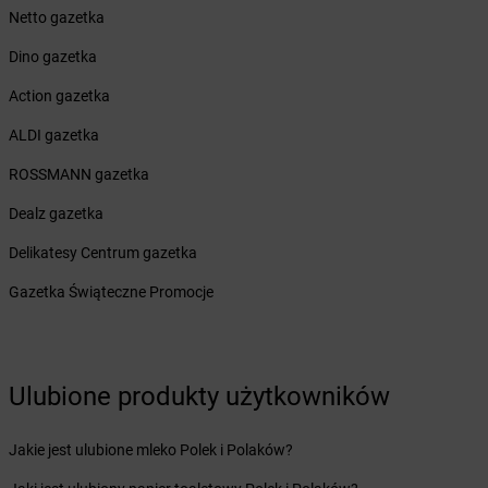
Netto gazetka
Żabka
Bieżuń
Żabka
Bilcza
Dino gazetka
Żabka
Biłgoraj
Action gazetka
Żabka
Biórków Mały
Żabka
Biskupice
ALDI gazetka
Żabka
Biskupiec
ROSSMANN gazetka
Żabka
Biskupów
Żabka
Blachownia
Dealz gazetka
Żabka
Błażejewo
Delikatesy Centrum gazetka
Żabka
Błażowa
Żabka
Blizne Łaszczyńskiego
Gazetka Świąteczne Promocje
Żabka
Bliżyn
Żabka
Blok Dobryszyce
Żabka
Błonie
Żabka
Ulubione produkty użytkowników
Bobolice
Żabka
Bobolin
Żabka
Bobowa
Jakie jest ulubione mleko Polek i Polaków?
Żabka
Bobrek