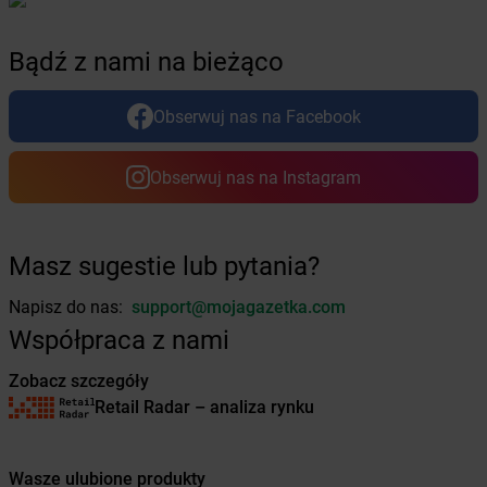
Żabka
Bolewice
Żabka
Bolków
Bądź z nami na bieżąco
Żabka
Bolszewo
Żabka
Bońki
Obserwuj nas na Facebook
Żabka
Borawe
Żabka
Borek Stary
Żabka
Borek Wielkopolski
Obserwuj nas na Instagram
Żabka
Borkowo
Żabka
Borne Sulinowo
Żabka
Boronów
Masz sugestie lub pytania?
Żabka
Borowa
Żabka
Borowianka
Napisz do nas:
support@mojagazetka.com
Żabka
Borówiec
Współpraca z nami
Żabka
Borówno
Zobacz szczegóły
Żabka
Borowo
Retail Radar – analiza rynku
Żabka
Boruja Kościelna
Żabka
Borzęcin Duży
Żabka
Borzygniew
Wasze ulubione produkty
Żabka
Borzytuchom