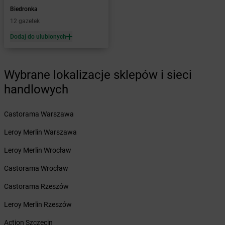
Żabka
Bażanowice
Biedronka
Żabka
Bęczków
12 gazetek
Żabka
Będzin
Dodaj do ulubionych
Żabka
Bełchatów
Żabka
Bełsznica
Żabka
Bełżyce
Wybrane lokalizacje sklepów i sieci
Żabka
Bestwina
handlowych
Żabka
Bestwinka
Żabka
Bezrzecze
Żabka
BG1
Castorama Warszawa
Żabka
Biała
Leroy Merlin Warszawa
Żabka
Biała Druga
Żabka
Biała Piska
Leroy Merlin Wrocław
Żabka
Biała Podlaska
Castorama Wrocław
Żabka
Biała Rawska
Żabka
Białe Błota
Castorama Rzeszów
Żabka
Białka
Leroy Merlin Rzeszów
Żabka
Białka Tatrzańska
Żabka
Białobrzegi
Action Szczecin