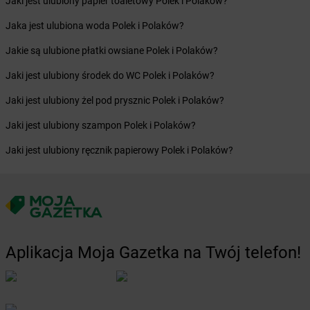
Jaki jest ulubiony papier toaletowy Polek i Polaków?
Żabka
Bobrowniki
Żabka
Bochnia
Jaka jest ulubiona woda Polek i Polaków?
Żabka
Bodzechów
Jakie są ulubione płatki owsiane Polek i Polaków?
Żabka
Bodzentyn
Żabka
Bogatki
Jaki jest ulubiony środek do WC Polek i Polaków?
Żabka
Bogatynia
Jaki jest ulubiony żel pod prysznic Polek i Polaków?
Żabka
Bogdaniec
Żabka
Bogdanowo
Jaki jest ulubiony szampon Polek i Polaków?
Żabka
Boguchwała
Jaki jest ulubiony ręcznik papierowy Polek i Polaków?
Żabka
Boguchwałowice
Żabka
Boguszów-Gorce
Żabka
Boguszyce
Żabka
Bohater
Żabka
Bojano
Żabka
Bojszowy
Aplikacja Moja Gazetka na Twój telefon!
Żabka
Bolechowo
Żabka
Bolęcin
Żabka
Bolesław
Żabka
Bolesławiec