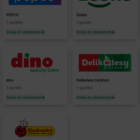
Żabka
Baboszewo
Żabka
Bachowice
PEPCO
Żabka
Żabka
Bądkowo
1 gazetka
2 gazetki
Żabka
Bąków
Dodaj do ulubionych
Dodaj do ulubionych
Żabka
Bałtów
Żabka
Banino
Żabka
Baniocha
Żabka
Baranowo
Żabka
Barcin
Żabka
Barczewo
dino
Delikatesy Centrum
Żabka
Bardo
2 gazetki
1 gazetka
Żabka
Barlinek
Żabka
Barniewice
Dodaj do ulubionych
Dodaj do ulubionych
Żabka
Bartąg
Żabka
Bartoszyce
Żabka
Baruchowo
Żabka
Barwałd Średni
Żabka
Barwice