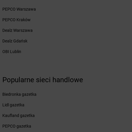
Żabka
Białogard
PEPCO Warszawa
Żabka
Białogóra
Żabka
Białośliwie
PEPCO Kraków
Żabka
Białowieża
Dealz Warszawa
Żabka
Biały Dunajec
Żabka
Białystok
Dealz Gdańsk
Żabka
Bibice
OBI Lublin
Żabka
Biczyce Dolne
Żabka
Biecz
Żabka
Biedrusko
Żabka
Bielany Wrocławskie
Popularne sieci handlowe
Żabka
Bielawa
Żabka
Bielsk
Biedronka gazetka
Żabka
Bielsk Podlaski
Żabka
Bielsko
Lidl gazetka
Żabka
Bielsko-Biała
Kaufland gazetka
Żabka
Bieniewice
Żabka
Bieruń
PEPCO gazetka
Żabka
Biery