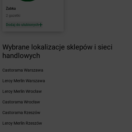
Żabka
Baboszewo
Żabka
Bachowice
Żabka
Żabka
Bądkowo
2 gazetki
Żabka
Bąków
Dodaj do ulubionych
Żabka
Bałtów
Żabka
Banino
Żabka
Baniocha
Wybrane lokalizacje sklepów i sieci
Żabka
Baranowo
handlowych
Żabka
Barcin
Żabka
Barczewo
Castorama Warszawa
Żabka
Bardo
Żabka
Barlinek
Leroy Merlin Warszawa
Żabka
Barniewice
Leroy Merlin Wrocław
Żabka
Bartąg
Żabka
Bartoszyce
Castorama Wrocław
Żabka
Baruchowo
Castorama Rzeszów
Żabka
Barwałd Średni
Żabka
Barwice
Leroy Merlin Rzeszów
Żabka
Bażanowice