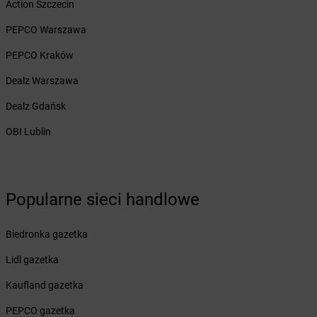
Action Szczecin
Żabka
Bęczków
Żabka
Będzin
PEPCO Warszawa
Żabka
Bełchatów
PEPCO Kraków
Żabka
Bełsznica
Żabka
Bełżyce
Dealz Warszawa
Żabka
Bestwina
Dealz Gdańsk
Żabka
Bestwinka
Żabka
Bezrzecze
OBI Lublin
Żabka
BG1
Żabka
Biała
Żabka
Biała Druga
Żabka
Biała Piska
Popularne sieci handlowe
Żabka
Biała Podlaska
Żabka
Biała Rawska
Biedronka gazetka
Żabka
Białe Błota
Lidl gazetka
Żabka
Białka
Żabka
Białka Tatrzańska
Kaufland gazetka
Żabka
Białobrzegi
PEPCO gazetka
Żabka
Białogard