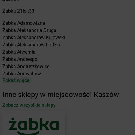
Żabka
21lok33
Żabka
Adamowizna
Żabka
Aleksandria Druga
Żabka
Aleksandrów Kujawski
Żabka
Aleksandrów Łódzki
Żabka
Alwernia
Żabka
Andrespol
Żabka
Andruszkowice
Żabka
Andrychów
Pokaż więcej
Żabka
Antonie
Żabka
Augustów
Inne sklepy w miejscowości Kaszów
Żabka
Automat
Zobacz wszystkie sklepy
Żabka
Babica
Żabka
Babice Nowe
Żabka
Babimost
Żabka
Baborów