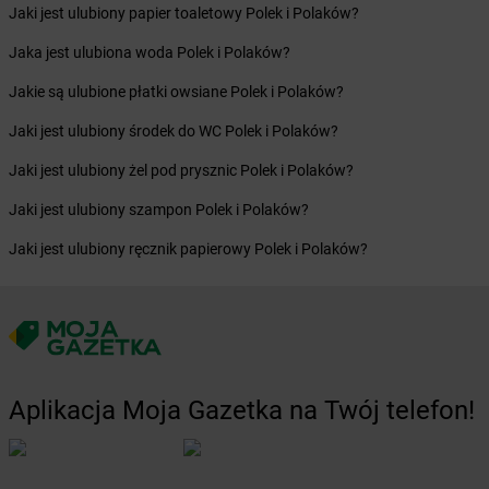
Żabka
Bieżuń
Jaki jest ulubiony papier toaletowy Polek i Polaków?
Żabka
Bilcza
Jaka jest ulubiona woda Polek i Polaków?
Żabka
Biłgoraj
Żabka
Biórków Mały
Jakie są ulubione płatki owsiane Polek i Polaków?
Żabka
Biskupice
Jaki jest ulubiony środek do WC Polek i Polaków?
Żabka
Biskupiec
Żabka
Biskupów
Jaki jest ulubiony żel pod prysznic Polek i Polaków?
Żabka
Blachownia
Jaki jest ulubiony szampon Polek i Polaków?
Żabka
Błażejewo
Żabka
Błażowa
Jaki jest ulubiony ręcznik papierowy Polek i Polaków?
Żabka
Blizne Łaszczyńskiego
Żabka
Bliżyn
Żabka
Blok Dobryszyce
Żabka
Błonie
Żabka
Bobolice
Żabka
Bobolin
Aplikacja Moja Gazetka na Twój telefon!
Żabka
Bobowa
Żabka
Bobrek
Żabka
Bobrowiec