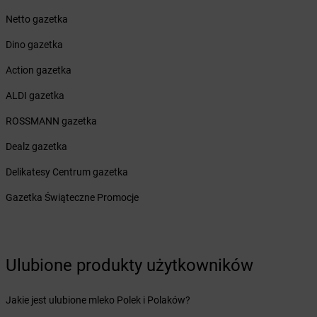
Żabka
Białogóra
Netto gazetka
Żabka
Białośliwie
Dino gazetka
Żabka
Białowieża
Żabka
Biały Dunajec
Action gazetka
Żabka
Białystok
ALDI gazetka
Żabka
Bibice
Żabka
Biczyce Dolne
ROSSMANN gazetka
Żabka
Biecz
Dealz gazetka
Żabka
Biedrusko
Żabka
Bielany Wrocławskie
Delikatesy Centrum gazetka
Żabka
Bielawa
Gazetka Świąteczne Promocje
Żabka
Bielsk
Żabka
Bielsk Podlaski
Żabka
Bielsko
Żabka
Bielsko-Biała
Ulubione produkty użytkowników
Żabka
Bieniewice
Żabka
Bieruń
Jakie jest ulubione mleko Polek i Polaków?
Żabka
Biery